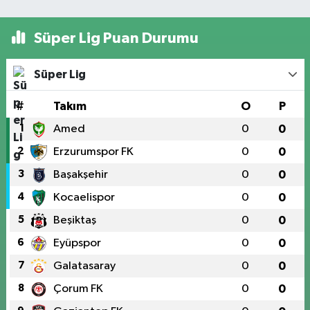
Süper Lig Puan Durumu
Süper Lig
#
Takım
O
P
1
Amed
0
0
2
Erzurumspor FK
0
0
3
Başakşehir
0
0
4
Kocaelispor
0
0
5
Beşiktaş
0
0
6
Eyüpspor
0
0
7
Galatasaray
0
0
8
Çorum FK
0
0