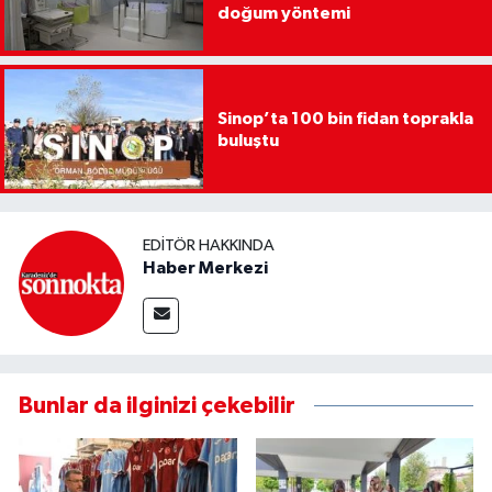
doğum yöntemi
Sinop’ta 100 bin fidan toprakla
buluştu
EDITÖR HAKKINDA
Haber Merkezi
Bunlar da ilginizi çekebilir