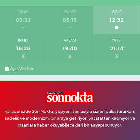
İMSAK
GÜNEŞ
ÖĞLE
03:33
05:15
12:32
İKINDI
AKŞAM
YATSI
16:25
19:40
21:14
Aylık Vakitler
Karadenizde Son Nokta, yepyeni temasıyla sizleri buluştururken,
sadelik ve modernizmi bir araya getiriyor. Şatafattan kaçınıyor ve
insanlara haber okuyabilecekleri bir altyapı sunuyor.