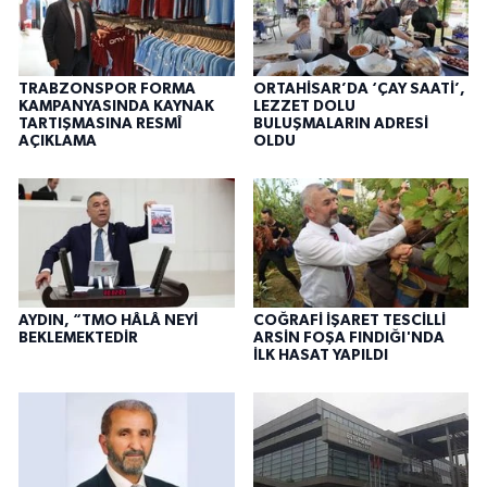
TRABZONSPOR FORMA
ORTAHİSAR’DA ‘ÇAY SAATİ’,
KAMPANYASINDA KAYNAK
LEZZET DOLU
TARTIŞMASINA RESMÎ
BULUŞMALARIN ADRESİ
AÇIKLAMA
OLDU
AYDIN, “TMO HÂLÂ NEYİ
COĞRAFİ İŞARET TESCİLLİ
BEKLEMEKTEDİR
ARSİN FOŞA FINDIĞI'NDA
İLK HASAT YAPILDI