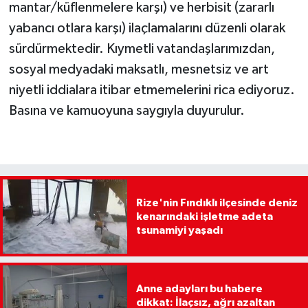
mantar/küflenmelere karşı) ve herbisit (zararlı
yabancı otlara karşı) ilaçlamalarını düzenli olarak
sürdürmektedir. Kıymetli vatandaşlarımızdan,
sosyal medyadaki maksatlı, mesnetsiz ve art
niyetli iddialara itibar etmemelerini rica ediyoruz.
Basına ve kamuoyuna saygıyla duyurulur.
Rize'nin Fındıklı ilçesinde deniz
kenarındaki işletme adeta
tsunamiyi yaşadı
Anne adayları bu habere
dikkat: İlaçsız, ağrı azaltan