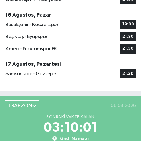
16 Ağustos, Pazar
Başakşehir - Kocaelispor
19:00
Beşiktaş - Eyüpspor
21:30
Amed - Erzurumspor FK
21:30
17 Ağustos, Pazartesi
Samsunspor - Göztepe
21:30
TRABZON
06.08.2026
SONRAKI VAKTE KALAN
03:10:01
İkindi Namazı