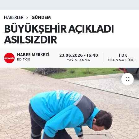
SİYASET
HABERLER
GÜNDEM
BÜYÜKŞEHİR AÇIKLADI
Teknoloji
ASILSIZDIR
TRABZON
HABER MERKEZI
23.06.2026 - 16:40
1 DK
TRABZONSPOR
EDITÖR
YAYINLANMA
OKUNMA SÜRESI
Yaşam