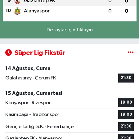
9
Gaziantep FK
0
0
10
Alanyaspor
0
0
Detaylar için tıklayın
Süper Lig Fikstür
14 Ağustos, Cuma
Galatasaray - Çorum FK
21:30
15 Ağustos, Cumartesi
Konyaspor - Rizespor
19:00
Kasımpaşa - Trabzonspor
19:00
Gençlerbirliği S.K. - Fenerbahçe
21:30
Gaziantep FK - Alanyaspor
21:30