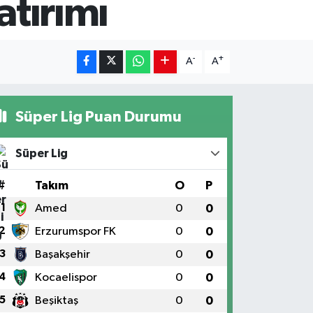
atırımı
-
+
A
A
Süper Lig Puan Durumu
Süper Lig
#
Takım
O
P
1
Amed
0
0
2
Erzurumspor FK
0
0
3
Başakşehir
0
0
4
Kocaelispor
0
0
5
Beşiktaş
0
0