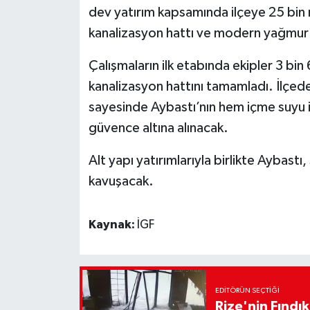
dev yatırım kapsamında ilçeye 25 bin
kanalizasyon hattı ve modern yağmur s
Çalışmaların ilk etabında ekipler 3 bin
kanalizasyon hattını tamamladı. İlçede
sayesinde Aybastı’nın hem içme suyu i
güvence altına alınacak.
Alt yapı yatırımlarıyla birlikte Aybastı
kavuşacak.
Kaynak:
İGF
EDITÖRÜN SEÇTIĞI
Rize'nin Fındık