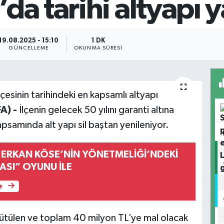
da tarihi altyapı y
19.08.2025 - 15:10
1 DK
GÜNCELLEME
OKUNMA SÜRESI
çesinin tarihindeki en kapsamlı altyapı
A) -
İlçenin gelecek 50 yılını garanti altına
apsamında alt yapı sil baştan yenileniyor.
 ERKAN KÖSE’NİN YÖNETMELİĞİ’NDEKİ
ASI” OYUNU İLE
e
ütülen ve toplam 40 milyon TL’ye mal olacak