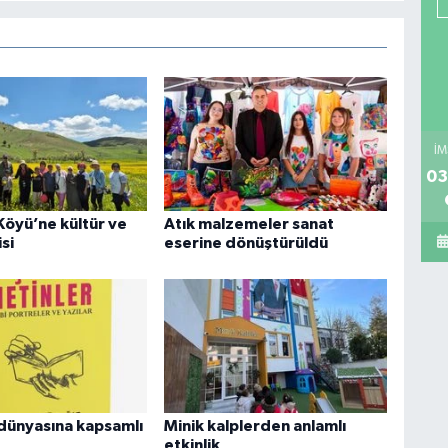
İM
03
Köyü’ne kültür ve
Atık malzemeler sanat
si
eserine dönüştürüldü
dünyasına kapsamlı
Minik kalplerden anlamlı
etkinlik