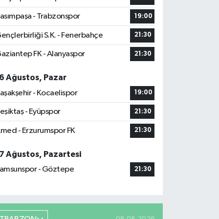
asımpaşa - Trabzonspor
19:00
ençlerbirliği S.K. - Fenerbahçe
21:30
aziantep FK - Alanyaspor
21:30
6 Ağustos, Pazar
aşakşehir - Kocaelispor
19:00
eşiktaş - Eyüpspor
21:30
med - Erzurumspor FK
21:30
7 Ağustos, Pazartesi
amsunspor - Göztepe
21:30
08.08.2026