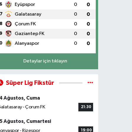
6
Eyüpspor
0
0
7
Galatasaray
0
0
8
Çorum FK
0
0
9
Gaziantep FK
0
0
0
Alanyaspor
0
0
Detaylar için tıklayın
Süper Lig Fikstür
4 Ağustos, Cuma
alatasaray - Çorum FK
21:30
5 Ağustos, Cumartesi
onyaspor - Rizespor
19:00