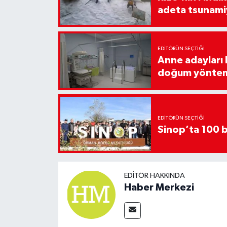
adeta tsunami
EDITÖRÜN SEÇTIĞI
Anne adayları b
doğum yönte
EDITÖRÜN SEÇTIĞI
Sinop’ta 100 b
EDITÖR HAKKINDA
Haber Merkezi