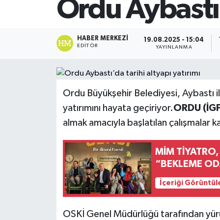
Ordu Aybastı’
SİYASET
HABER MERKEZI
19.08.2025 - 15:04
Teknoloji
EDITÖR
YAYINLANMA
TRABZON
Ordu Büyükşehir Belediyesi, Aybastı il
TRABZONSPOR
yatırımını hayata geçiriyor.
ORDU (İGF
Yaşam
almak amacıyla başlatılan çalışmalar k
MİM TİYATRO,
“BEKLEME OD
İçeriği Görüntül
OSKİ Genel Müdürlüğü tarafından yür