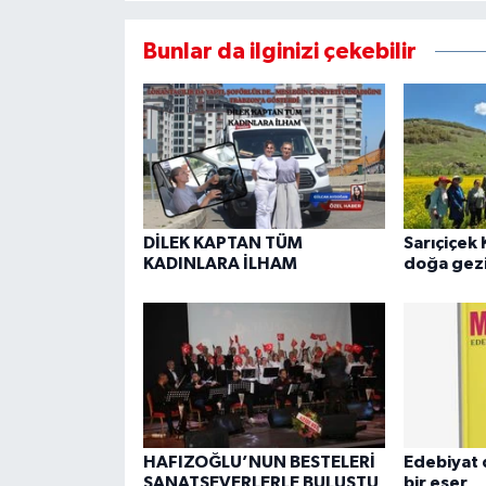
Bunlar da ilginizi çekebilir
DİLEK KAPTAN TÜM
Sarıçiçek 
KADINLARA İLHAM
doğa gezi
HAFIZOĞLU’NUN BESTELERİ
Edebiyat 
SANATSEVERLERLE BULUŞTU
bir eser