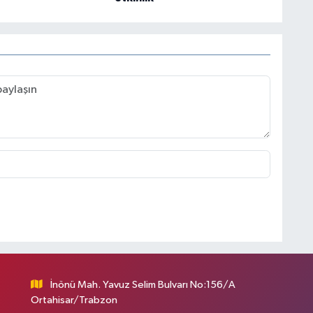
İnönü Mah. Yavuz Selim Bulvarı No:156/A
Ortahisar/Trabzon