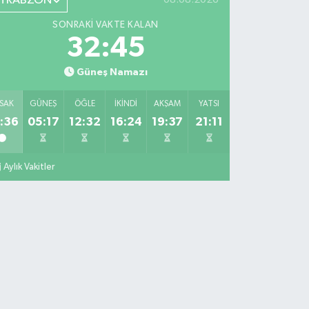
TRABZON
SONRAKI VAKTE KALAN
32:44
Güneş Namazı
SAK
GÜNEŞ
ÖĞLE
İKINDI
AKŞAM
YATSI
:36
05:17
12:32
16:24
19:37
21:11
Aylık Vakitler