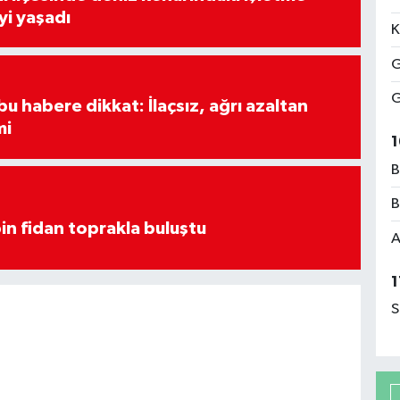
yi yaşadı
K
G
G
u habere dikkat: İlaçsız, ağrı azaltan
mi
1
B
B
in fidan toprakla buluştu
A
1
S