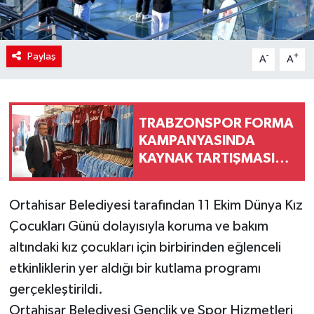
Paylaş
-
+
A
A
TRABZONSPOR FORMA
KAMPANYASINDA
KAYNAK TARTIŞMASINA
RESMÎ AÇIKLAMA
Ortahisar Belediyesi tarafından 11 Ekim Dünya Kız
Çocukları Günü dolayısıyla koruma ve bakım
altındaki kız çocukları için birbirinden eğlenceli
etkinliklerin yer aldığı bir kutlama programı
gerçekleştirildi.
Ortahisar Belediyesi Gençlik ve Spor Hizmetleri