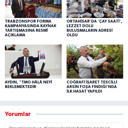
TRABZONSPOR FORMA
ORTAHİSAR’DA ‘ÇAY SAATİ’,
KAMPANYASINDA KAYNAK
LEZZET DOLU
TARTIŞMASINA RESMÎ
BULUŞMALARIN ADRESİ
AÇIKLAMA
OLDU
AYDIN, “TMO HÂLÂ NEYİ
COĞRAFİ İŞARET TESCİLLİ
BEKLEMEKTEDİR
ARSİN FOŞA FINDIĞI'NDA
İLK HASAT YAPILDI
Yorumlar