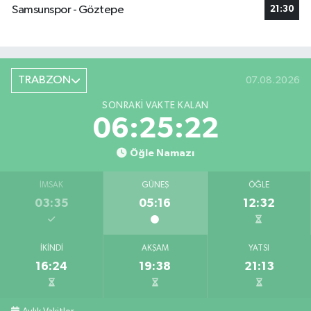
Samsunspor - Göztepe
21:30
TRABZON
07.08.2026
SONRAKI VAKTE KALAN
06:25:21
Öğle Namazı
İMSAK
GÜNEŞ
ÖĞLE
03:35
05:16
12:32
İKINDI
AKŞAM
YATSI
16:24
19:38
21:13