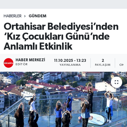
SİYASET
HABERLER
GÜNDEM
Ortahisar Belediyesi’nden
Teknoloji
‘Kız Çocukları Günü’nde
TRABZON
Anlamlı Etkinlik
TRABZONSPOR
HABER MERKEZI
11.10.2025 - 13:23
2
EDITÖR
YAYINLANMA
PAYLAŞIM
OKU
Yaşam