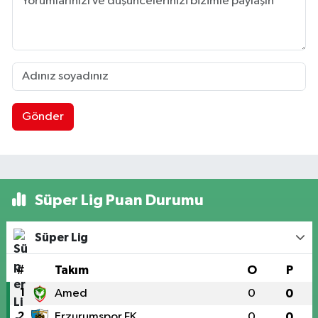
Gönder
Süper Lig Puan Durumu
Süper Lig
#
Takım
O
P
1
Amed
0
0
2
Erzurumspor FK
0
0