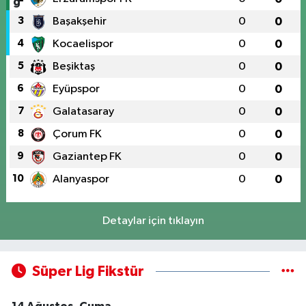
3
Başakşehir
0
0
4
Kocaelispor
0
0
5
Beşiktaş
0
0
6
Eyüpspor
0
0
7
Galatasaray
0
0
8
Çorum FK
0
0
9
Gaziantep FK
0
0
10
Alanyaspor
0
0
Detaylar için tıklayın
Süper Lig Fikstür