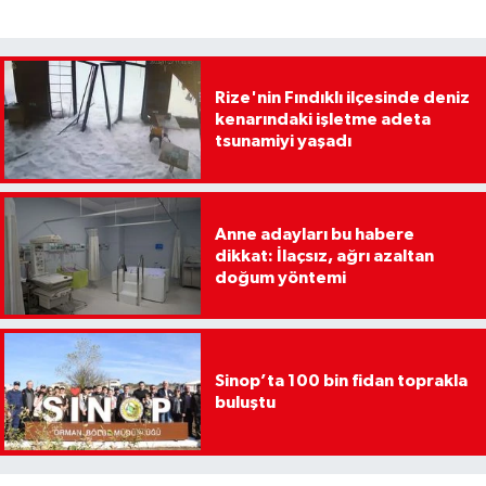
Rize'nin Fındıklı ilçesinde deniz
kenarındaki işletme adeta
tsunamiyi yaşadı
Anne adayları bu habere
dikkat: İlaçsız, ağrı azaltan
doğum yöntemi
Sinop’ta 100 bin fidan toprakla
buluştu