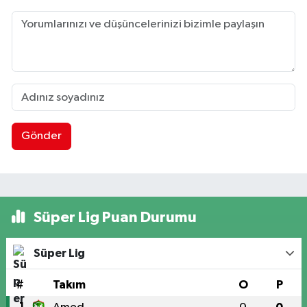
Gönder
Süper Lig Puan Durumu
Süper Lig
#
Takım
O
P
1