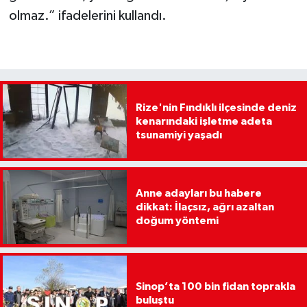
olmaz.” ifadelerini kullandı.
Rize'nin Fındıklı ilçesinde deniz
kenarındaki işletme adeta
tsunamiyi yaşadı
Anne adayları bu habere
dikkat: İlaçsız, ağrı azaltan
doğum yöntemi
Sinop’ta 100 bin fidan toprakla
buluştu