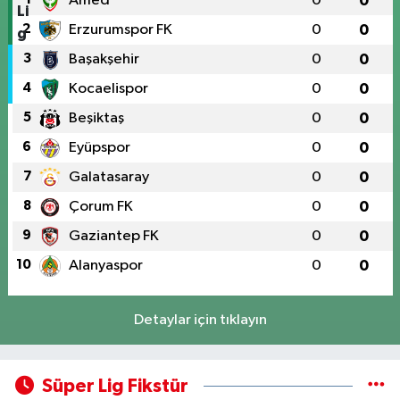
Amed
0
0
2
Erzurumspor FK
0
0
3
Başakşehir
0
0
4
Kocaelispor
0
0
5
Beşiktaş
0
0
6
Eyüpspor
0
0
7
Galatasaray
0
0
8
Çorum FK
0
0
9
Gaziantep FK
0
0
10
Alanyaspor
0
0
Detaylar için tıklayın
Süper Lig Fikstür