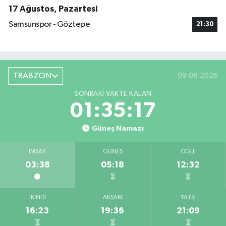
17 Ağustos, Pazartesi
Samsunspor - Göztepe
21:30
TRABZON
09.08.2026
SONRAKI VAKTE KALAN
01:35:16
Güneş Namazı
İMSAK
GÜNEŞ
ÖĞLE
03:38
05:18
12:32
İKINDI
AKŞAM
YATSI
16:23
19:36
21:09