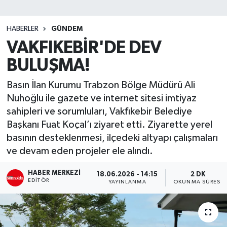
SİYASET
HABERLER
GÜNDEM
VAKFIKEBİR'DE DEV
Teknoloji
BULUŞMA!
TRABZON
Basın İlan Kurumu Trabzon Bölge Müdürü Ali
TRABZONSPOR
Nuhoğlu ile gazete ve internet sitesi imtiyaz
sahipleri ve sorumluları, Vakfıkebir Belediye
Yaşam
Başkanı Fuat Koçal’ı ziyaret etti. Ziyarette yerel
basının desteklenmesi, ilçedeki altyapı çalışmaları
ve devam eden projeler ele alındı.
HABER MERKEZI
18.06.2026 - 14:15
2 DK
EDITÖR
YAYINLANMA
OKUNMA SÜRESI