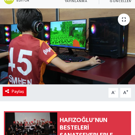
EDITÖR
YAYINLANMA
GÜNCELLEME
SİYASET
Teknoloji
TRABZON
TRABZONSPOR
Yaşam
Paylaş
-
+
A
A
HAFIZOĞLU’NUN
BESTELERİ