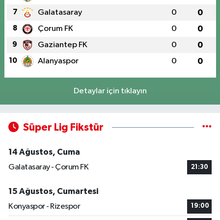
7
Galatasaray
0
0
8
Çorum FK
0
0
9
Gaziantep FK
0
0
10
Alanyaspor
0
0
Detaylar için tıklayın
Süper Lig Fikstür
14 Ağustos, Cuma
Galatasaray - Çorum FK
21:30
15 Ağustos, Cumartesi
Konyaspor - Rizespor
19:00