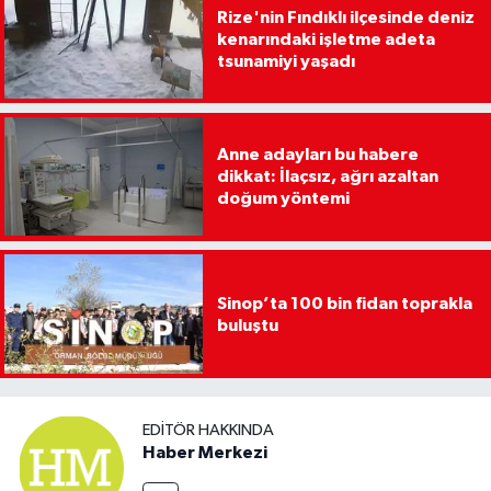
Rize'nin Fındıklı ilçesinde deniz
kenarındaki işletme adeta
tsunamiyi yaşadı
Anne adayları bu habere
dikkat: İlaçsız, ağrı azaltan
doğum yöntemi
Sinop’ta 100 bin fidan toprakla
buluştu
EDITÖR HAKKINDA
Haber Merkezi