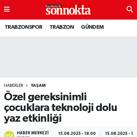
BÖLGESEL
Hava Durumu
TRABZONSPOR
TRABZON
GÜNDEM
EĞİTİM
Trafik Durumu
EKONOMİ
Süper Lig Puan Durumu ve Fikstür
GENEL
Tüm Manşetler
GÜNDEM
Son Dakika Haberleri
HABERLER
YAŞAM
Özel gereksinimli
Kültür sanat
Haber Arşivi
çocuklara teknoloji dolu
yaz etkinliği
MAGAZİN
SAĞLIK
HABER MERKEZI
15.08.2025 - 18:00
15.08.2025 - 18