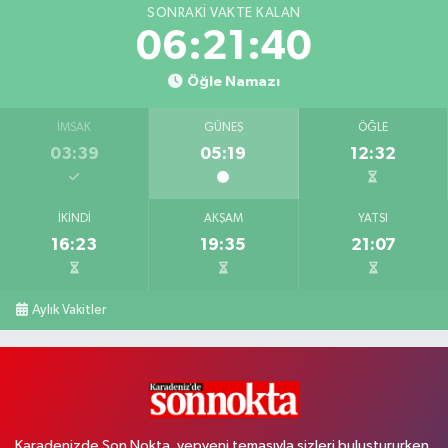
SONRAKI VAKTE KALAN
06:21:39
Öğle Namazı
İMSAK
GÜNEŞ
ÖĞLE
03:39
05:19
12:32
İKINDI
AKŞAM
YATSI
16:23
19:35
21:07
Aylık Vakitler
Karadenizde Son Nokta, yepyeni temasıyla sizleri buluştururken,