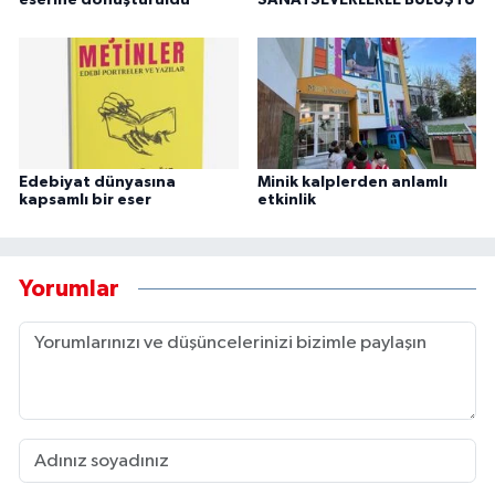
eserine dönüştürüldü
SANATSEVERLERLE BULUŞTU
Edebiyat dünyasına
Minik kalplerden anlamlı
kapsamlı bir eser
etkinlik
Yorumlar