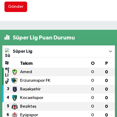
Gönder
Süper Lig Puan Durumu
Süper Lig
#
Takım
O
P
1
Amed
0
0
2
Erzurumspor FK
0
0
3
Başakşehir
0
0
4
Kocaelispor
0
0
5
Beşiktaş
0
0
6
Eyüpspor
0
0