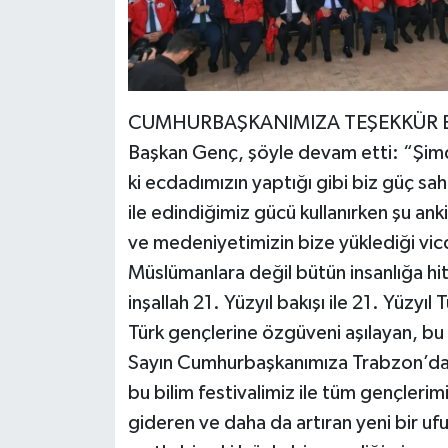
CUMHURBAŞKANIMIZA TEŞEKKÜR 
Başkan Genç, şöyle devam etti: “Şimdi 2
ki ecdadımızın yaptığı gibi biz güç sah
ile edindiğimiz gücü kullanırken şu an
ve medeniyetimizin bize yüklediği vi
Müslümanlara değil bütün insanlığa hi
inşallah 21. Yüzyıl bakışı ile 21. Yüzyıl 
Türk gençlerine özgüveni aşılayan, bu
Sayın Cumhurbaşkanımıza Trabzon’dan
bu bilim festivalimiz ile tüm gençlerim
gideren ve daha da artıran yeni bir u