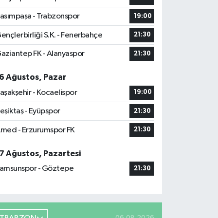
asımpaşa - Trabzonspor
19:00
ençlerbirliği S.K. - Fenerbahçe
21:30
aziantep FK - Alanyaspor
21:30
6 Ağustos, Pazar
aşakşehir - Kocaelispor
19:00
eşiktaş - Eyüpspor
21:30
med - Erzurumspor FK
21:30
7 Ağustos, Pazartesi
amsunspor - Göztepe
21:30
06.08.2026