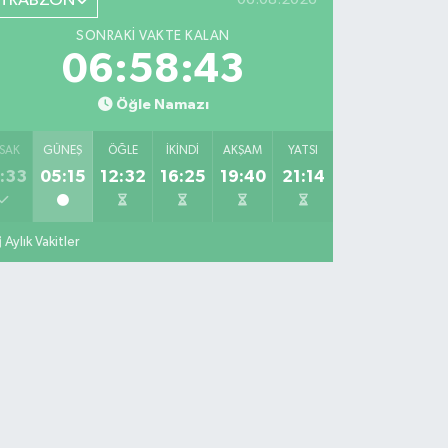
TRABZON
SONRAKI VAKTE KALAN
06:58:42
Öğle Namazı
SAK
GÜNEŞ
ÖĞLE
İKINDI
AKŞAM
YATSI
:33
05:15
12:32
16:25
19:40
21:14
Aylık Vakitler