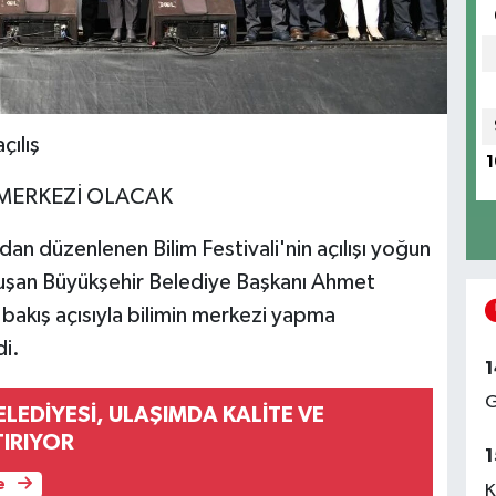
çılış
1
 MERKEZİ OLACAK
an düzenlenen Bilim Festivali'nin açılışı yoğun
onuşan Büyükşehir Belediye Başkanı Ahmet
akış açısıyla bilimin merkezi yapma
di.
1
G
LEDİYESİ, ULAŞIMDA KALİTE VE
IRIYOR
1
e
K