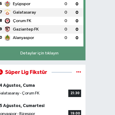
6
Eyüpspor
0
0
7
Galatasaray
0
0
8
Çorum FK
0
0
9
Gaziantep FK
0
0
0
Alanyaspor
0
0
Detaylar için tıklayın
Süper Lig Fikstür
4 Ağustos, Cuma
alatasaray - Çorum FK
21:30
5 Ağustos, Cumartesi
onyaspor - Rizespor
19:00