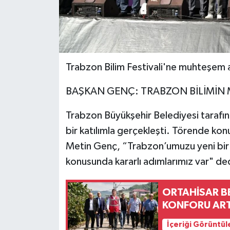
Trabzon Bilim Festivali'ne muhteşem a
BAŞKAN GENÇ: TRABZON BİLİMİN
Trabzon Büyükşehir Belediyesi tarafınd
bir katılımla gerçekleşti. Törende k
Metin Genç, “Trabzon’umuzu yeni bir b
konusunda kararlı adımlarımız var" de
ORTAHİSAR BE
KONFORU ART
İçeriği Görüntül