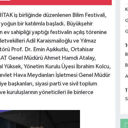
K
TAK iş birliğinde düzenlenen Bilim Festivali,
G
oğun bir katılımla başladı. Büyükşehir
G
v sahipliği yaptığı festivalin açılış törenine
letvekilleri Adil Karaismailoğlu ve Yılmaz
1
örü Prof. Dr. Emin Aşıkkutlu, Ortahisar
B
AT Genel Müdürü Ahmet Hamdi Atalay,
B
l Yüksek, Yönetim Kurulu Üyesi İbrahim Kolcu,
 Devlet Hava Meydanları İşletmesi Genel Müdür
A
e başkanları, siyasi parti ve sivil toplum
1
e kuruluşlarının yöneticileri ile binlerce
S