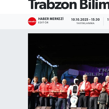
Trabzon Bilim
SİYASET
HABER MERKEZI
10.10.2025 - 15:30
1
Teknoloji
EDITÖR
YAYINLANMA
TRABZON
TRABZONSPOR
Yaşam