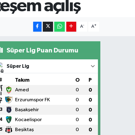
eşem açılış
-
+
A
A
Süper Lig Puan Durumu
Süper Lig
#
Takım
O
P
1
Amed
0
0
2
Erzurumspor FK
0
0
3
Başakşehir
0
0
4
Kocaelispor
0
0
5
Beşiktaş
0
0