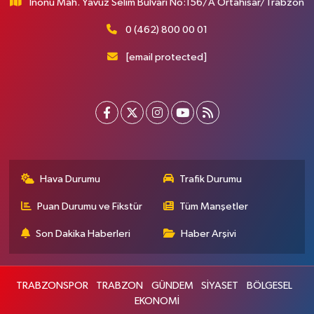
İnönü Mah. Yavuz Selim Bulvarı No:156/A Ortahisar/Trabzon
0 (462) 800 00 01
[email protected]
Hava Durumu
Trafik Durumu
Puan Durumu ve Fikstür
Tüm Manşetler
Son Dakika Haberleri
Haber Arşivi
TRABZONSPOR
TRABZON
GÜNDEM
SİYASET
BÖLGESEL
EKONOMİ