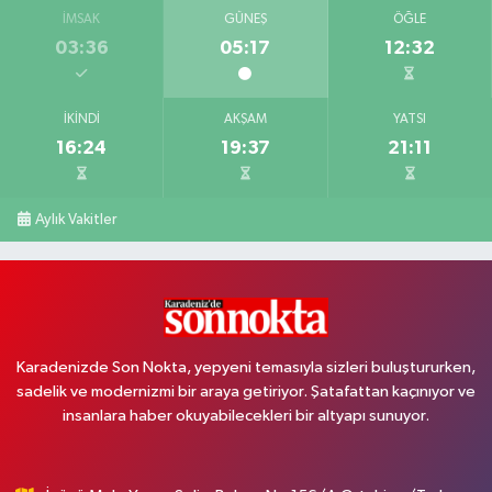
İMSAK
GÜNEŞ
ÖĞLE
03:36
05:17
12:32
İKINDI
AKŞAM
YATSI
16:24
19:37
21:11
Aylık Vakitler
Karadenizde Son Nokta, yepyeni temasıyla sizleri buluştururken,
sadelik ve modernizmi bir araya getiriyor. Şatafattan kaçınıyor ve
insanlara haber okuyabilecekleri bir altyapı sunuyor.