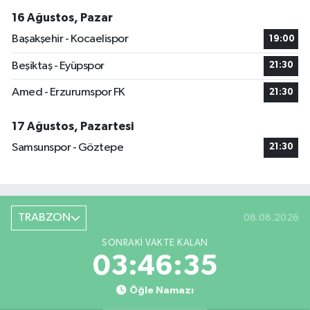
16 Ağustos, Pazar
Başakşehir - Kocaelispor
19:00
Beşiktaş - Eyüpspor
21:30
Amed - Erzurumspor FK
21:30
17 Ağustos, Pazartesi
Samsunspor - Göztepe
21:30
TRABZON
08.08.2026
SONRAKI VAKTE KALAN
03:46:35
Öğle Namazı