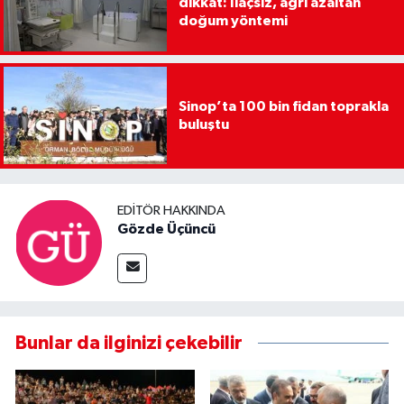
dikkat: İlaçsız, ağrı azaltan
doğum yöntemi
Sinop’ta 100 bin fidan toprakla
buluştu
EDITÖR HAKKINDA
Gözde Üçüncü
Bunlar da ilginizi çekebilir