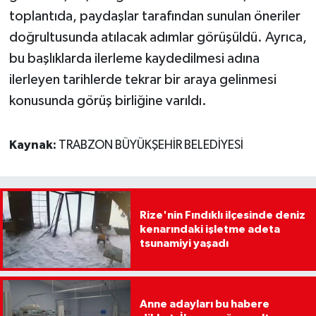
toplantıda, paydaşlar tarafından sunulan öneriler
doğrultusunda atılacak adımlar görüşüldü. Ayrıca,
bu başlıklarda ilerleme kaydedilmesi adına
ilerleyen tarihlerde tekrar bir araya gelinmesi
konusunda görüş birliğine varıldı.
Kaynak:
TRABZON BÜYÜKŞEHİR BELEDİYESİ
Rize'nin Fındıklı ilçesinde deniz
kenarındaki işletme adeta
tsunamiyi yaşadı
Anne adayları bu habere