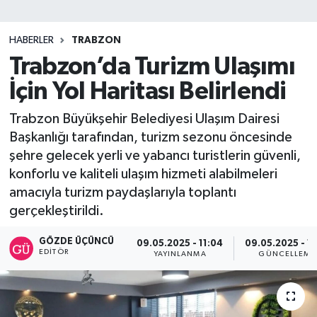
SİYASET
HABERLER
TRABZON
Trabzon’da Turizm Ulaşımı
Teknoloji
İçin Yol Haritası Belirlendi
TRABZON
Trabzon Büyükşehir Belediyesi Ulaşım Dairesi
TRABZONSPOR
Başkanlığı tarafından, turizm sezonu öncesinde
şehre gelecek yerli ve yabancı turistlerin güvenli,
Yaşam
konforlu ve kaliteli ulaşım hizmeti alabilmeleri
amacıyla turizm paydaşlarıyla toplantı
gerçekleştirildi.
GÖZDE ÜÇÜNCÜ
09.05.2025 - 11:04
09.05.2025 - 11
EDITÖR
YAYINLANMA
GÜNCELLEME