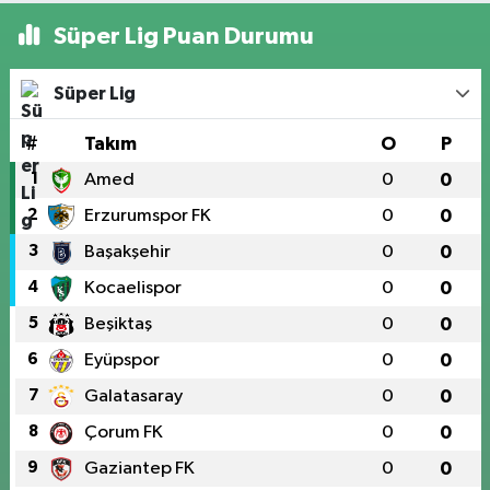
Süper Lig Puan Durumu
Süper Lig
#
Takım
O
P
1
Amed
0
0
2
Erzurumspor FK
0
0
3
Başakşehir
0
0
4
Kocaelispor
0
0
5
Beşiktaş
0
0
6
Eyüpspor
0
0
7
Galatasaray
0
0
8
Çorum FK
0
0
9
Gaziantep FK
0
0