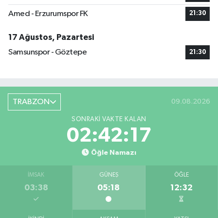
Amed - Erzurumspor FK
21:30
17 Ağustos, Pazartesi
Samsunspor - Göztepe
21:30
TRABZON
09.08.2026
SONRAKI VAKTE KALAN
02:42:16
Öğle Namazı
İMSAK
GÜNEŞ
ÖĞLE
03:38
05:18
12:32