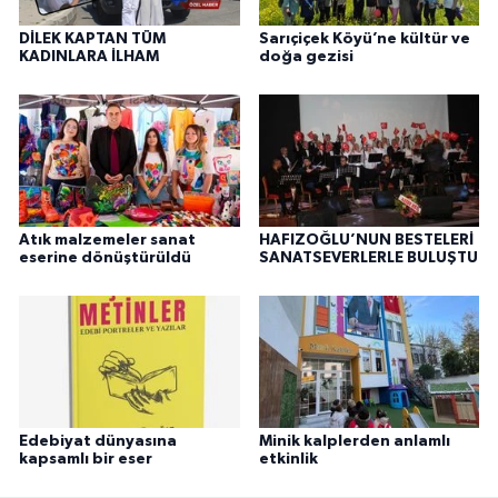
DİLEK KAPTAN TÜM
Sarıçiçek Köyü’ne kültür ve
KADINLARA İLHAM
doğa gezisi
Atık malzemeler sanat
HAFIZOĞLU’NUN BESTELERİ
eserine dönüştürüldü
SANATSEVERLERLE BULUŞTU
Edebiyat dünyasına
Minik kalplerden anlamlı
kapsamlı bir eser
etkinlik