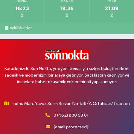
İKINDI
AKŞAM
YATSI
16:23
19:36
21:09
Aylık Vakitler
Karadenizde Son Nokta, yepyeni temasıyla sizleri buluştururken,
sadelik ve modernizmi bir araya getiriyor. Şatafattan kaçınıyor ve
insanlara haber okuyabilecekleri bir altyapı sunuyor.
İnönü Mah. Yavuz Selim Bulvarı No:156/A Ortahisar/Trabzon
0 (462) 800 00 01
[email protected]