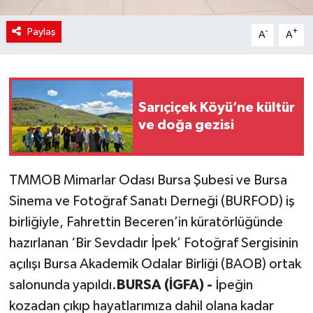
Paylaş
-
+
A
A
Sarıçiçek Köyü’ne kültür
ve doğa gezisi
TMMOB Mimarlar Odası Bursa Şubesi ve Bursa
Sinema ve Fotoğraf Sanatı Derneği (BURFOD) iş
birliğiyle, Fahrettin Beceren’in küratörlüğünde
hazırlanan ‘Bir Sevdadır İpek’ Fotoğraf Sergisinin
açılışı Bursa Akademik Odalar Birliği (BAOB) ortak
salonunda yapıldı.
BURSA (İGFA) -
İpeğin
kozadan çıkıp hayatlarımıza dahil olana kadar