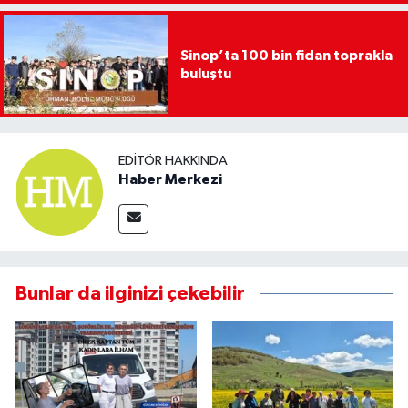
Sinop’ta 100 bin fidan toprakla
buluştu
EDITÖR HAKKINDA
Haber Merkezi
Bunlar da ilginizi çekebilir