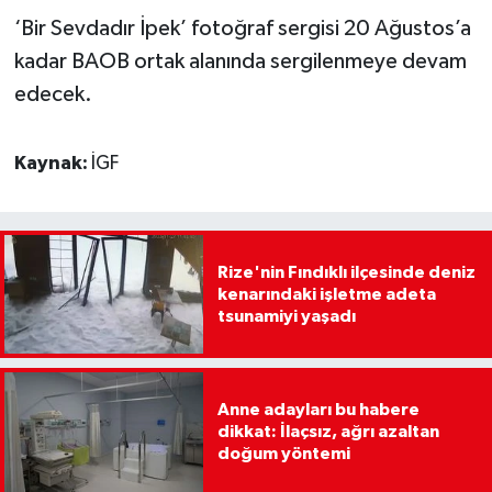
‘Bir Sevdadır İpek’ fotoğraf sergisi 20 Ağustos’a
kadar BAOB ortak alanında sergilenmeye devam
edecek.
Kaynak:
İGF
Rize'nin Fındıklı ilçesinde deniz
kenarındaki işletme adeta
tsunamiyi yaşadı
Anne adayları bu habere
dikkat: İlaçsız, ağrı azaltan
doğum yöntemi