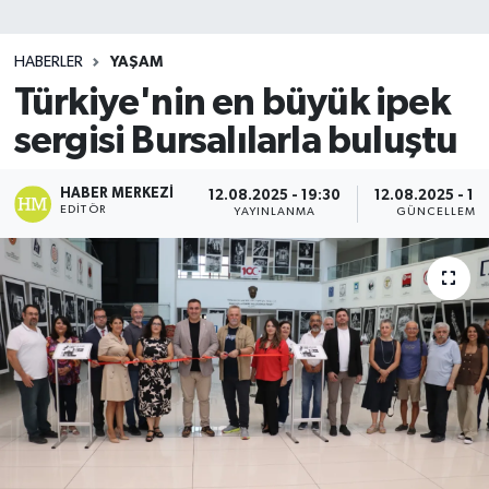
SİYASET
HABERLER
YAŞAM
Türkiye'nin en büyük ipek
Teknoloji
sergisi Bursalılarla buluştu
TRABZON
HABER MERKEZI
12.08.2025 - 19:30
12.08.2025 - 19
TRABZONSPOR
EDITÖR
YAYINLANMA
GÜNCELLEME
Yaşam