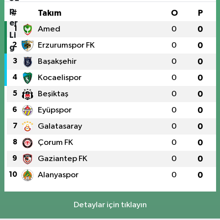
#
Takım
O
P
1
Amed
0
0
2
Erzurumspor FK
0
0
3
Başakşehir
0
0
4
Kocaelispor
0
0
5
Beşiktaş
0
0
6
Eyüpspor
0
0
7
Galatasaray
0
0
8
Çorum FK
0
0
9
Gaziantep FK
0
0
10
Alanyaspor
0
0
Detaylar için tıklayın