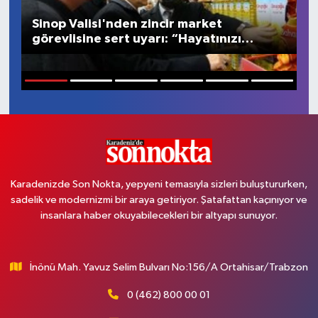
Sinop Valisi'nden zincir market
H
SİYASET
görevlisine sert uyarı: “Hayatınızı
t
yaşanmaz yaparız”
Teknoloji
1
2
3
4
5
6
TRABZON
TRABZONSPOR
Yaşam
Karadenizde Son Nokta, yepyeni temasıyla sizleri buluştururken,
sadelik ve modernizmi bir araya getiriyor. Şatafattan kaçınıyor ve
insanlara haber okuyabilecekleri bir altyapı sunuyor.
İnönü Mah. Yavuz Selim Bulvarı No:156/A Ortahisar/Trabzon
0 (462) 800 00 01