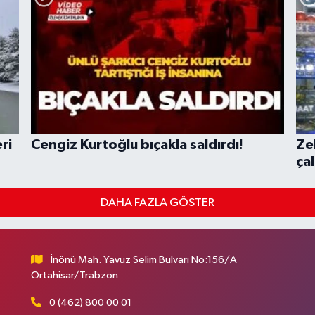
ri
Cengiz Kurtoğlu bıçakla saldırdı!
Ze
çal
DAHA FAZLA GÖSTER
İnönü Mah. Yavuz Selim Bulvarı No:156/A
Ortahisar/Trabzon
0 (462) 800 00 01