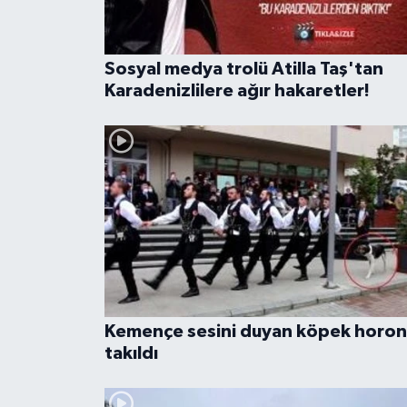
Sosyal medya trolü Atilla Taş'tan
Karadenizlilere ağır hakaretler!
Kemençe sesini duyan köpek horo
takıldı