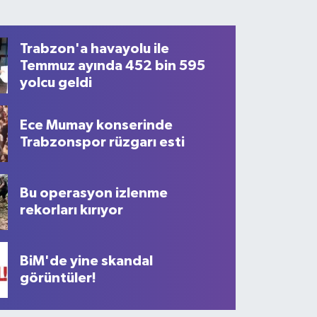
Trabzon'a havayolu ile
Temmuz ayında 452 bin 595
yolcu geldi
Ece Mumay konserinde
Trabzonspor rüzgarı esti
Bu operasyon izlenme
rekorları kırıyor
'daki iddialar kan dondurmuştu;
gözaltında!
BiM'de yine skandal
görüntüler!