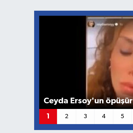
SİYASET
Teknoloji
TRABZON
TRABZONSPOR
Yaşam
Ceyda Ersoy'un öpüşürk
1
2
3
4
5