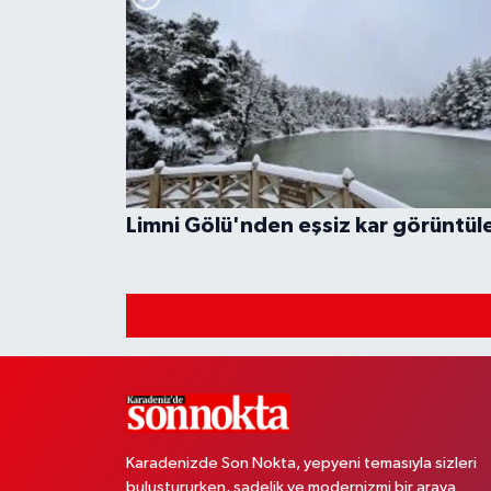
Limni Gölü'nden eşsiz kar görüntüle
Karadenizde Son Nokta, yepyeni temasıyla sizleri
buluştururken, sadelik ve modernizmi bir araya