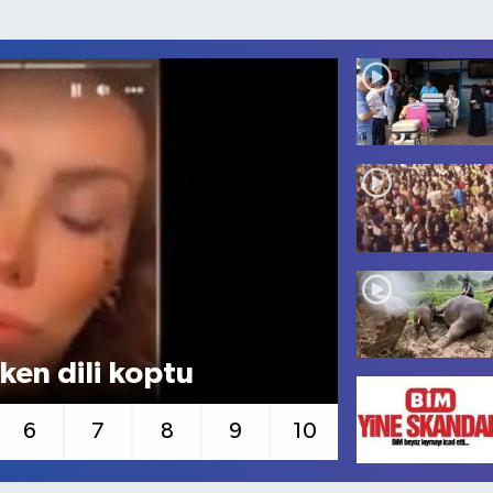
Müge Anlı
en dili koptu
Sinan S. 
6
7
8
9
10