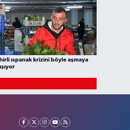
hirli ıspanak krizini böyle aşmaya
ışıyor