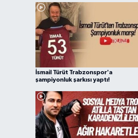
İsmail Türüt Trabzonspor'a
şampiyonluk şarkısı yaptı!