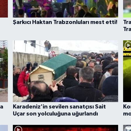
Şarkıcı Haktan Trabzonluları mest etti!
Tr
Tr
na
Karadeniz'in sevilen sanatçısı Sait
Ko
Uçar son yolculuğuna uğurlandı
mo