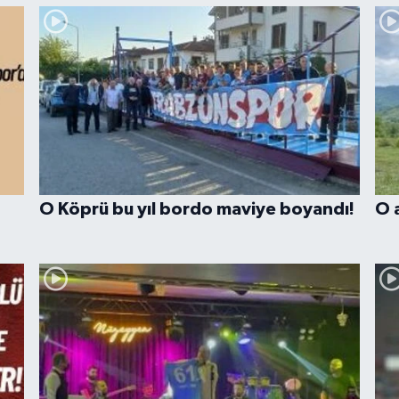
O Köprü bu yıl bordo maviye boyandı!
O 