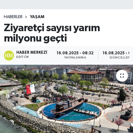
SİYASET
HABERLER
YAŞAM
Ziyaretçi sayısı yarım
Teknoloji
milyonu geçti
TRABZON
HABER MERKEZI
16.08.2025 - 08:32
16.08.2025 - 0
TRABZONSPOR
EDITÖR
YAYINLANMA
GÜNCELLEM
Yaşam