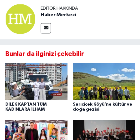
EDITÖR HAKKINDA
Haber Merkezi
Bunlar da ilginizi çekebilir
DİLEK KAPTAN TÜM
Sarıçiçek Köyü’ne kültür ve
KADINLARA İLHAM
doğa gezisi