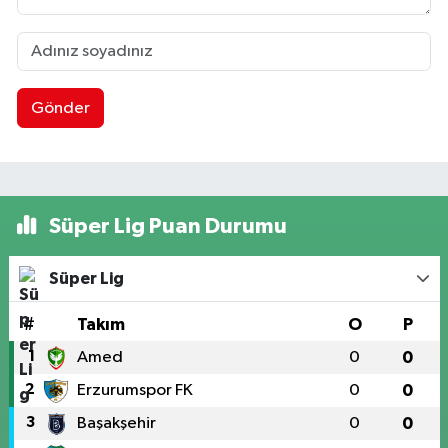
Gönder
Süper Lig Puan Durumu
Süper Lig
#
Takım
O
P
1
Amed
0
0
2
Erzurumspor FK
0
0
3
Başakşehir
0
0