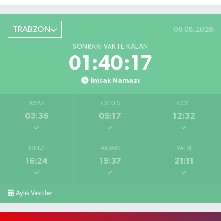
TRABZON
08.08.2026
SONRAKI VAKTE KALAN
01:40:17
İmsak Namazı
İMSAK
GÜNEŞ
ÖĞLE
03:36
05:17
12:32
İKINDI
AKŞAM
YATSI
16:24
19:37
21:11
Aylık Vakitler