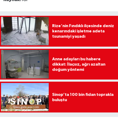
Rize'nin Fındıklı ilçesinde deniz
kenarındaki işletme adeta
tsunamiyi yaşadı
Anne adayları bu habere
dikkat: İlaçsız, ağrı azaltan
doğum yöntemi
Sinop’ta 100 bin fidan toprakla
buluştu