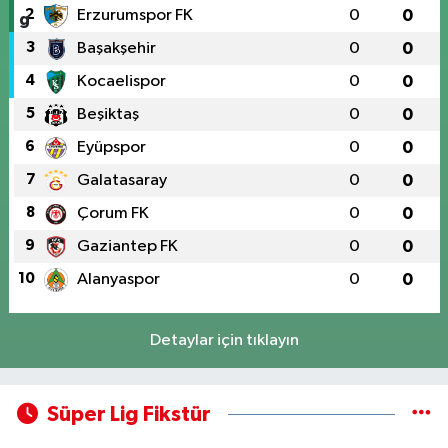
2
Erzurumspor FK
0
0
3
Başakşehir
0
0
4
Kocaelispor
0
0
5
Beşiktaş
0
0
6
Eyüpspor
0
0
7
Galatasaray
0
0
8
Çorum FK
0
0
9
Gaziantep FK
0
0
10
Alanyaspor
0
0
Detaylar için tıklayın
Süper Lig Fikstür