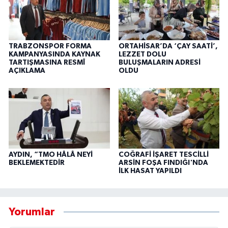
TRABZONSPOR FORMA
ORTAHİSAR’DA ‘ÇAY SAATİ’,
KAMPANYASINDA KAYNAK
LEZZET DOLU
TARTIŞMASINA RESMÎ
BULUŞMALARIN ADRESİ
AÇIKLAMA
OLDU
AYDIN, “TMO HÂLÂ NEYİ
COĞRAFİ İŞARET TESCİLLİ
BEKLEMEKTEDİR
ARSİN FOŞA FINDIĞI'NDA
İLK HASAT YAPILDI
Yorumlar