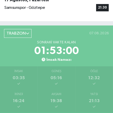
Samsunspor - Göztepe
21:30
TRABZON
07.08.2026
SONRAKI VAKTE KALAN
01:52:59
İmsak Namazı
İMSAK
GÜNEŞ
ÖĞLE
03:35
05:16
12:32
İKINDI
AKŞAM
YATSI
16:24
19:38
21:13