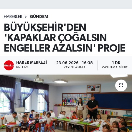
SİYASET
HABERLER
GÜNDEM
BÜYÜKŞEHİR'DEN
Teknoloji
'KAPAKLAR ÇOĞALSIN
TRABZON
ENGELLER AZALSIN' PROJE
TRABZONSPOR
HABER MERKEZI
23.06.2026 - 16:38
1 DK
EDITÖR
YAYINLANMA
OKUNMA SÜRESI
Yaşam