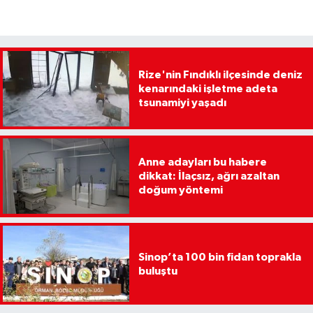
Rize'nin Fındıklı ilçesinde deniz
kenarındaki işletme adeta
tsunamiyi yaşadı
Anne adayları bu habere
dikkat: İlaçsız, ağrı azaltan
doğum yöntemi
Sinop’ta 100 bin fidan toprakla
buluştu