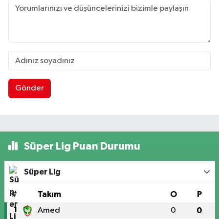
Gönder
Süper Lig Puan Durumu
Süper Lig
#
Takım
O
P
1
Amed
0
0