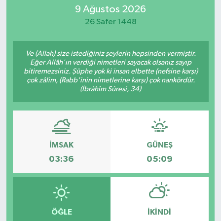
9 Ağustos 2026
SİYASET
26 Safer 1448
Teknoloji
Ve (Allah) size istediğiniz şeylerin hepsinden vermiştir.
Eğer Allâh'ın verdiği nimetleri sayacak olsanız sayıp
TRABZON
bitiremezsiniz. Şüphe yok ki insan elbette (nefsine karşı)
çok zâlim, (Rabb'inin nimetlerine karşı) çok nankördür.
(İbrâhîm Sûresi, 34)
TRABZONSPOR
Yaşam
İMSAK
GÜNEŞ
03:36
05:09
ÖĞLE
İKINDI