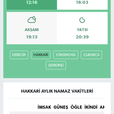
12:16
16:03
AKŞAM
YATSI
19:13
20:39
DERECİK
HAKKARİ
YÜKSEKOVA
ÇUKURCA
ŞEMDİNLİ
HAKKARİ AYLIK NAMAZ VAKITLERI
İMSAK
GÜNEŞ
ÖĞLE
İKINDI
AKŞA