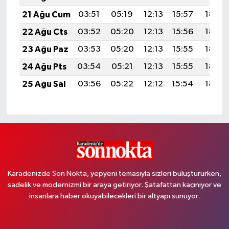
21 Ağu Cum
03:51
05:19
12:13
15:57
18:58
22 Ağu Cts
03:52
05:20
12:13
15:56
18:57
23 Ağu Paz
03:53
05:20
12:13
15:55
18:55
24 Ağu Pts
03:54
05:21
12:13
15:55
18:54
25 Ağu Sal
03:56
05:22
12:12
15:54
18:52
Karadenizde Son Nokta, yepyeni temasıyla sizleri buluştururken,
sadelik ve modernizmi bir araya getiriyor. Şatafattan kaçınıyor ve
insanlara haber okuyabilecekleri bir altyapı sunuyor.