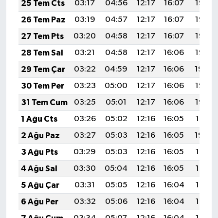
25 Tem Cts
03:17
04:56
12:17
16:07
19:27
26 Tem Paz
03:19
04:57
12:17
16:07
19:26
27 Tem Pts
03:20
04:58
12:17
16:07
19:26
28 Tem Sal
03:21
04:58
12:17
16:06
19:25
29 Tem Çar
03:22
04:59
12:17
16:06
19:24
30 Tem Per
03:23
05:00
12:17
16:06
19:23
31 Tem Cum
03:25
05:01
12:17
16:06
19:22
1 Ağu Cts
03:26
05:02
12:16
16:05
19:21
2 Ağu Paz
03:27
05:03
12:16
16:05
19:20
3 Ağu Pts
03:29
05:03
12:16
16:05
19:19
4 Ağu Sal
03:30
05:04
12:16
16:05
19:18
5 Ağu Çar
03:31
05:05
12:16
16:04
19:17
6 Ağu Per
03:32
05:06
12:16
16:04
19:16