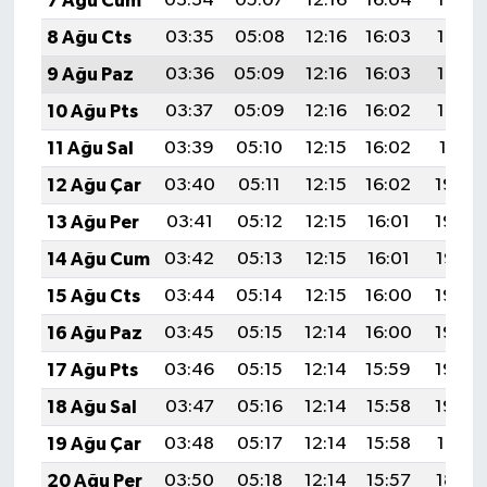
7 Ağu Cum
03:34
05:07
12:16
16:04
19:15
8 Ağu Cts
03:35
05:08
12:16
16:03
19:14
9 Ağu Paz
03:36
05:09
12:16
16:03
19:13
10 Ağu Pts
03:37
05:09
12:16
16:02
19:12
11 Ağu Sal
03:39
05:10
12:15
16:02
19:11
12 Ağu Çar
03:40
05:11
12:15
16:02
19:09
13 Ağu Per
03:41
05:12
12:15
16:01
19:08
14 Ağu Cum
03:42
05:13
12:15
16:01
19:07
15 Ağu Cts
03:44
05:14
12:15
16:00
19:06
16 Ağu Paz
03:45
05:15
12:14
16:00
19:04
17 Ağu Pts
03:46
05:15
12:14
15:59
19:03
18 Ağu Sal
03:47
05:16
12:14
15:58
19:02
19 Ağu Çar
03:48
05:17
12:14
15:58
19:01
20 Ağu Per
03:50
05:18
12:14
15:57
18:59