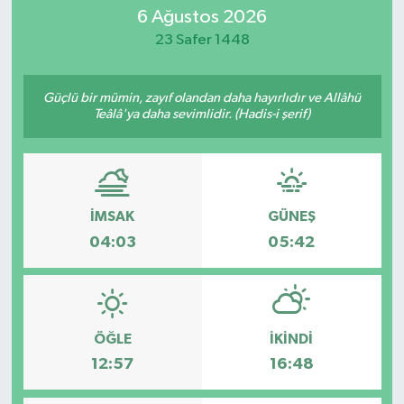
6 Ağustos 2026
SİYASET
23 Safer 1448
Teknoloji
Güçlü bir mümin, zayıf olandan daha hayırlıdır ve Allâhü
Teâlâ'ya daha sevimlidir. (Hadis-i şerif)
TRABZON
TRABZONSPOR
Yaşam
İMSAK
GÜNEŞ
04:03
05:42
ÖĞLE
İKINDI
12:57
16:48