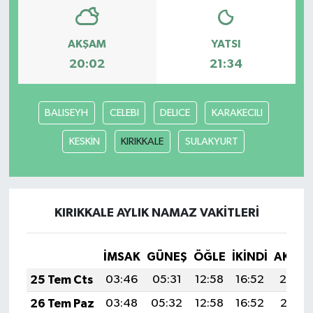
AKŞAM
YATSI
20:02
21:34
BALISEYH
CELEBI
DELICE
KARAKECILI
KESKİN
KIRIKKALE
SULAKYURT
KIRIKKALE AYLIK NAMAZ VAKITLERI
İMSAK
GÜNEŞ
ÖĞLE
İKINDI
AKŞA
25 Tem Cts
03:46
05:31
12:58
16:52
20:14
26 Tem Paz
03:48
05:32
12:58
16:52
20:13