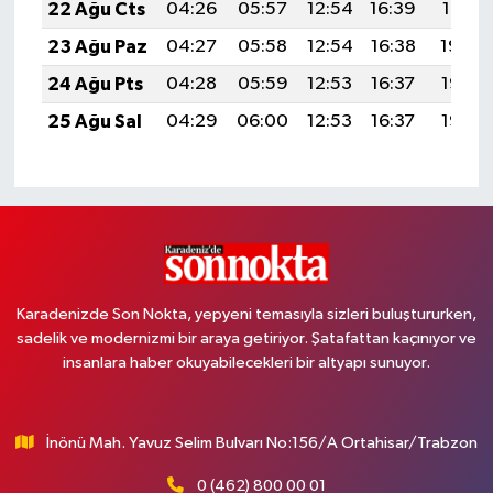
22 Ağu Cts
04:26
05:57
12:54
16:39
19:41
23 Ağu Paz
04:27
05:58
12:54
16:38
19:39
24 Ağu Pts
04:28
05:59
12:53
16:37
19:38
25 Ağu Sal
04:29
06:00
12:53
16:37
19:36
Karadenizde Son Nokta, yepyeni temasıyla sizleri buluştururken,
sadelik ve modernizmi bir araya getiriyor. Şatafattan kaçınıyor ve
insanlara haber okuyabilecekleri bir altyapı sunuyor.
İnönü Mah. Yavuz Selim Bulvarı No:156/A Ortahisar/Trabzon
0 (462) 800 00 01