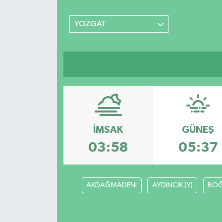
SİYASET
YOZGAT
Teknoloji
TRABZON
TRABZONSPOR
Yaşam
İMSAK
GÜNEŞ
03:58
05:37
AKDAĞMADENİ
AYDINCIK (Y)
BOĞ