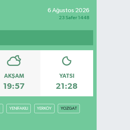
6 Ağustos 2026
23 Safer 1448
AKŞAM
YATSI
19:57
21:28
N
YENİFAKILI
YERKÖY
YOZGAT