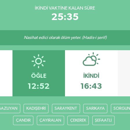
İKINDI VAKTINE KALAN SÜRE
25:34
Nasihat edici olarak ölüm yeter. (Hadis-i şerif)
ÖĞLE
İKINDI
12:52
16:43
AZLIYAN
KADIŞEHRİ
SARAYKENT
SARIKAYA
SORGU
ÇANDIR
ÇAYIRALAN
ÇEKEREK
ŞEFAATLİ