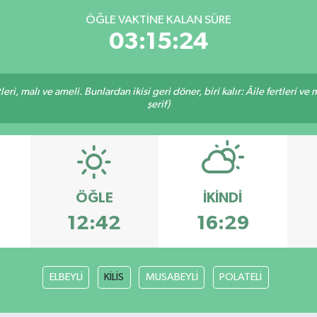
ÖĞLE VAKTINE KALAN SÜRE
03:15:23
ri, malı ve ameli. Bunlardan ikisi geri döner, biri kalır: Âile fertleri ve 
şerif)
ÖĞLE
İKINDI
12:42
16:29
ELBEYLİ
KİLİS
MUSABEYLİ
POLATELİ