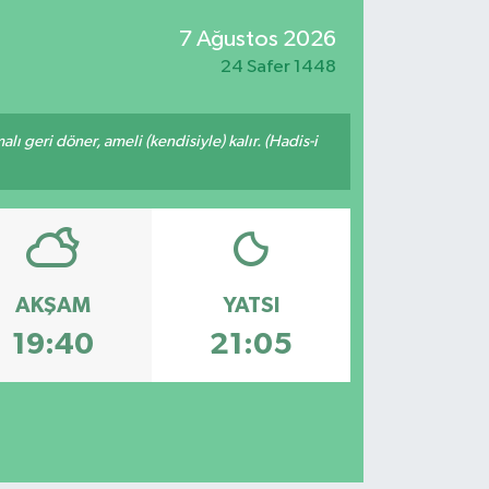
7 Ağustos 2026
24 Safer 1448
malı geri döner, ameli (kendisiyle) kalır. (Hadis-i
AKŞAM
YATSI
19:40
21:05