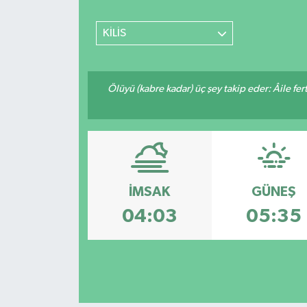
SİYASET
KİLİS
Teknoloji
Ölüyü (kabre kadar) üç şey takip eder: Âile fertle
TRABZON
TRABZONSPOR
Yaşam
İMSAK
GÜNEŞ
04:03
05:35