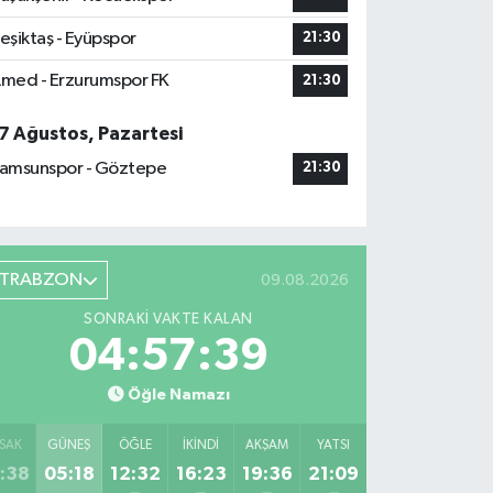
eşiktaş - Eyüpspor
21:30
med - Erzurumspor FK
21:30
7 Ağustos, Pazartesi
amsunspor - Göztepe
21:30
TRABZON
09.08.2026
SONRAKI VAKTE KALAN
04:57:38
Öğle Namazı
SAK
GÜNEŞ
ÖĞLE
İKINDI
AKŞAM
YATSI
:38
05:18
12:32
16:23
19:36
21:09