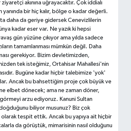
yaretçi akınına uğrayacaktır. Çok iddialı
yanında bir hiç kalır, bölge o kadar değerli.
a daha da geriye gidersek Cenevizlilerin
ya kadar eser var. Ne yazık ki hepsi
 yavaş gün yüzüne çıkıyor ama yılda sadece
a kazıların tamamlanması mümkün değil. Daha
lması gerekiyor. Bizim devletimizden,
izden tek isteğimiz, Ortahisar Mahallesi'nin
sıdır. Bugüne kadar hiçbir talebimize 'yok'
lar. Ancak bu bahsettiğim proje çok büyük ve
liğine elbet dönecek; ama ne zaman döner,
 görmeyi arzu ediyoruz. Kanuni Sultan
 doğduğunu biliyor musunuz? Biz çok
olarak tespit ettik. Ancak bu yapıya ait hiçbir
alarla da görüştük, mimarisinin nasıl olduğunu