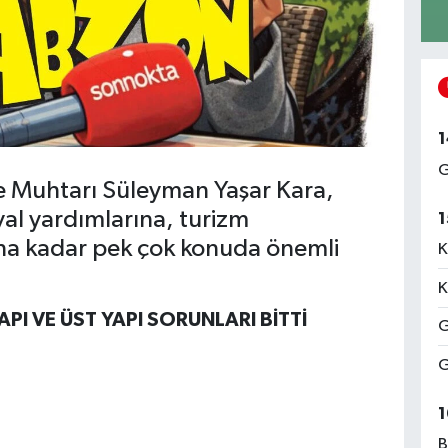
1
G
e Muhtarı Süleyman Yaşar Kara,
al yardımlarına, turizm
1
ına kadar pek çok konuda önemli
K
K
PI VE ÜST YAPI SORUNLARI BİTTİ
G
G
1
B