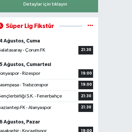
Detaylar için tıklayın
Süper Lig Fikstür
4 Ağustos, Cuma
alatasaray - Çorum FK
21:30
5 Ağustos, Cumartesi
onyaspor - Rizespor
19:00
asımpaşa - Trabzonspor
19:00
ençlerbirliği S.K. - Fenerbahçe
21:30
aziantep FK - Alanyaspor
21:30
6 Ağustos, Pazar
aşakşehir - Kocaelispor
19:00