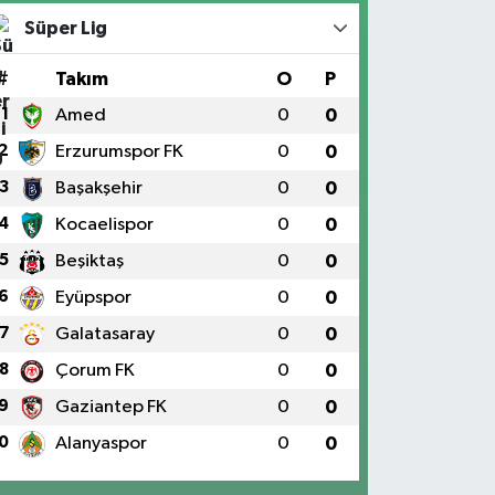
Süper Lig
#
Takım
O
P
1
Amed
0
0
2
Erzurumspor FK
0
0
3
Başakşehir
0
0
4
Kocaelispor
0
0
5
Beşiktaş
0
0
6
Eyüpspor
0
0
7
Galatasaray
0
0
8
Çorum FK
0
0
9
Gaziantep FK
0
0
0
Alanyaspor
0
0