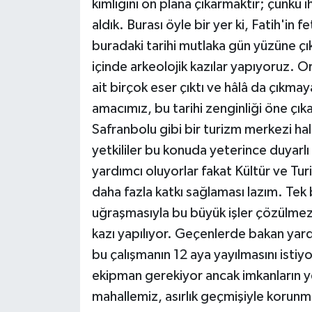
kimliğini ön plana çıkarmaktır; çünkü 
aldık. Burası öyle bir yer ki, Fatih'i
buradaki tarihi mutlaka gün yüzüne çık
içinde arkeolojik kazılar yapıyoruz.
ait birçok eser çıktı ve hâlâ da çıkm
amacımız, bu tarihi zenginliği öne çıka
Safranbolu gibi bir turizm merkezi hal
yetkililer bu konuda yeterince duyarlı
yardımcı oluyorlar fakat Kültür ve T
daha fazla katkı sağlaması lazım. Tek
uğraşmasıyla bu büyük işler çözülmez.
kazı yapılıyor. Geçenlerde bakan yar
bu çalışmanın 12 aya yayılmasını istiy
ekipman gerekiyor ancak imkanların ye
mahallemiz, asırlık geçmişiyle korunm