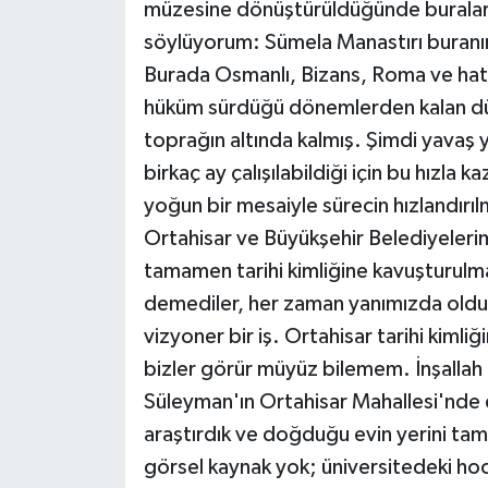
müzesine dönüştürüldüğünde buralar zi
söylüyorum: Sümela Manastırı buranın 
Burada Osmanlı, Bizans, Roma ve hatt
hüküm sürdüğü dönemlerden kalan dün
toprağın altında kalmış. Şimdi yavaş
birkaç ay çalışılabildiği için bu hızl
yoğun bir mesaiyle sürecin hızlandırı
Ortahisar ve Büyükşehir Belediyelerim
tamamen tarihi kimliğine kavuşturulma
demediler, her zaman yanımızda oldu
vizyoner bir iş. Ortahisar tarihi kim
bizler görür müyüz bilemem. İnşallah
Süleyman'ın Ortahisar Mahallesi'nde
araştırdık ve doğduğu evin yerini tam 
görsel kaynak yok; üniversitedeki hoc