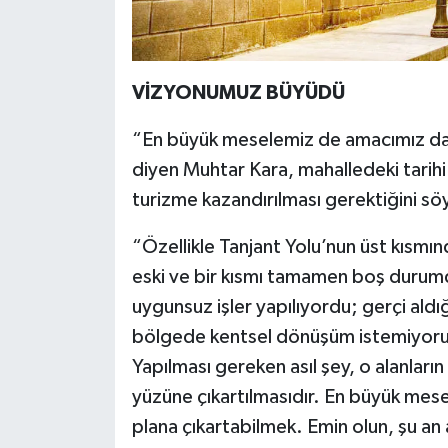
VİZYONUMUZ BÜYÜDÜ
“En büyük meselemiz de amacımız da b
diyen Muhtar Kara, mahalledeki tarihi
turizme kazandırılması gerektiğini sö
“Özellikle Tanjant Yolu’nun üst kısmın
eski ve bir kısmı tamamen boş duru
uygunsuz işler yapılıyordu; gerçi aldı
bölgede kentsel dönüşüm istemiyoruz;
Yapılması gereken asıl şey, o alanları
yüzüne çıkartılmasıdır. En büyük mese
plana çıkartabilmek. Emin olun, şu an a