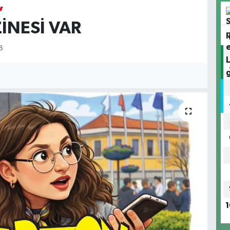
,
İNESİ VAR
8
1