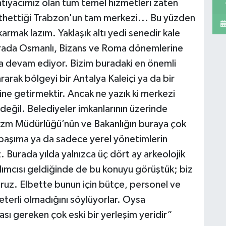
ihtiyacımız olan tüm temel hizmetleri zaten
n fethettiği Trabzon'un tam merkezi... Bu yüzden
armak lazım. Yaklaşık altı yedi senedir kale
 Orada Osmanlı, Bizans ve Roma dönemlerine
aya devam ediyor. Bizim buradaki en önemli
rarak bölgeyi bir Antalya Kaleiçi ya da bir
ine getirmektir. Ancak ne yazık ki merkezi
 değil. Belediyeler imkanlarının üzerinde
urizm Müdürlüğü’nün ve Bakanlığın buraya çok
 başıma ya da sadece yerel yönetimlerin
 Burada yılda yalnızca üç dört ay arkeolojik
dımcısı geldiğinde de bu konuyu görüştük; biz
oruz. Elbette bunun için bütçe, personel ve
terli olmadığını söylüyorlar. Oysa
ası gereken çok eski bir yerleşim yeridir”