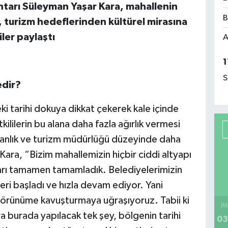
tarı Süleyman Yaşar Kara, mahallenin
B
, turizm hedeflerinden kültürel mirasına
ler paylaştı
A
1
S
edir?
i tarihi dokuya dikkat çekerek kale içinde
tkililerin bu alana daha fazla ağırlık vermesi
kanlık ve turizm müdürlüğü düzeyinde daha
 Kara, “Bizim mahallemizin hiçbir ciddi altyapı
arı tamamen tamamladık. Belediyelerimizin
leri başladı ve hızla devam ediyor. Yani
ir görünüme kavuşturmaya uğraşıyoruz. Tabii ki
İM
a burada yapılacak tek şey, bölgenin tarihi
03