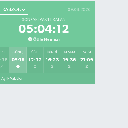
TRABZON
09.08.2026
SONRAKI VAKTE KALAN
05:04:11
Öğle Namazı
SAK
GÜNEŞ
ÖĞLE
İKINDI
AKŞAM
YATSI
:38
05:18
12:32
16:23
19:36
21:09
Aylık Vakitler