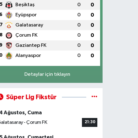
5
Beşiktaş
0
0
6
Eyüpspor
0
0
7
Galatasaray
0
0
8
Çorum FK
0
0
9
Gaziantep FK
0
0
0
Alanyaspor
0
0
Detaylar için tıklayın
Süper Lig Fikstür
4 Ağustos, Cuma
alatasaray - Çorum FK
21:30
5 Ağustos, Cumartesi