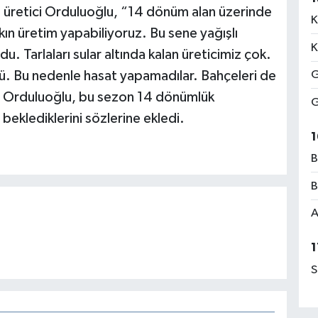
n üretici Orduluoğlu, “14 dönüm alan üzerinde
K
kın üretim yapabiliyoruz. Bu sene yağışlı
K
u. Tarlaları sular altında kalan üreticimiz çok.
ü. Bu nedenle hasat yapamadılar. Bahçeleri de
G
. Orduluoğlu, bu sezon 14 dönümlük
G
beklediklerini sözlerine ekledi.
1
B
B
A
1
S