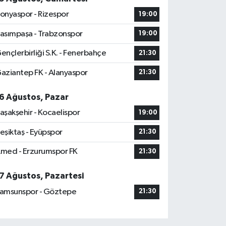
onyaspor - Rizespor
19:00
asımpaşa - Trabzonspor
19:00
ençlerbirliği S.K. - Fenerbahçe
21:30
aziantep FK - Alanyaspor
21:30
6 Ağustos, Pazar
aşakşehir - Kocaelispor
19:00
eşiktaş - Eyüpspor
21:30
med - Erzurumspor FK
21:30
7 Ağustos, Pazartesi
amsunspor - Göztepe
21:30