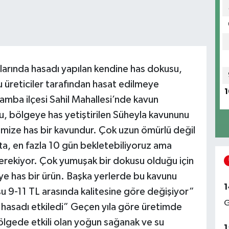
arında hasadı yapılan kendine has dokusu,
 üreticiler tarafından hasat edilmeye
1
amba ilçesi Sahil Mahallesi’nde kavun
lu, bölgeye has yetiştirilen Süheyla kavununu
emize has bir kavundur. Çok uzun ömürlü değil
ta, en fazla 10 gün bekletebiliyoruz ama
gerekiyor. Çok yumuşak bir dokusu olduğu için
reye has bir ürün. Başka yerlerde bu kavunu
1
su 9-11 TL arasında kalitesine göre değişiyor”
G
, hasadı etkiledi” Geçen yıla göre üretimde
lgede etkili olan yoğun sağanak ve su
1