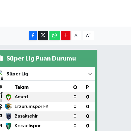
-
+
A
A
Süper Lig Puan Durumu
Süper Lig
#
Takım
O
P
1
Amed
0
0
2
Erzurumspor FK
0
0
3
Başakşehir
0
0
4
Kocaelispor
0
0