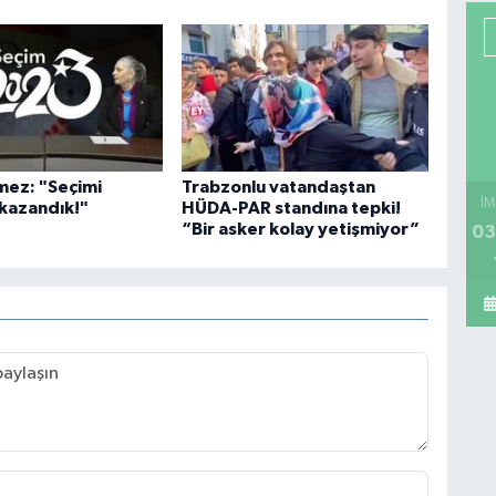
çmez: "Seçimi
Trabzonlu vatandaştan
İM
 kazandık!"
HÜDA-PAR standına tepki!
“Bir asker kolay yetişmiyor”
03