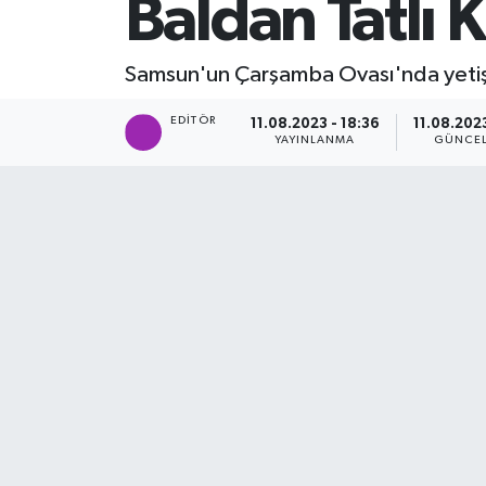
Baldan Tatlı
SİYASET
Samsun'un Çarşamba Ovası'nda yetiş
Teknoloji
EDITÖR
11.08.2023 - 18:36
11.08.2023
YAYINLANMA
GÜNCE
TRABZON
TRABZONSPOR
Yaşam