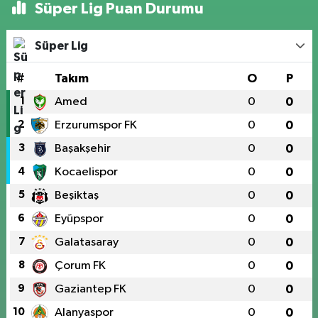
Süper Lig Puan Durumu
Süper Lig
#
Takım
O
P
1
Amed
0
0
2
Erzurumspor FK
0
0
3
Başakşehir
0
0
4
Kocaelispor
0
0
5
Beşiktaş
0
0
6
Eyüpspor
0
0
7
Galatasaray
0
0
8
Çorum FK
0
0
9
Gaziantep FK
0
0
10
Alanyaspor
0
0