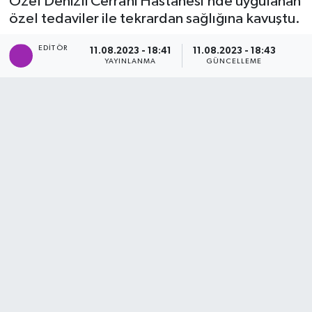
Özel Denizli Cerrahi Hastanesi’nde uygulanan
özel tedaviler ile tekrardan sağlığına kavuştu.
SİYASET
EDITÖR
11.08.2023 - 18:41
11.08.2023 - 18:43
Teknoloji
YAYINLANMA
GÜNCELLEME
TRABZON
TRABZONSPOR
Yaşam