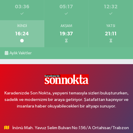
03:36
05:17
12:32
İKINDI
AKŞAM
YATSI
16:24
19:37
21:11
Aylık Vakitler
Karadenizde Son Nokta, yepyeni temasıyla sizleri buluştururken,
sadelik ve modernizmi bir araya getiriyor. Şatafattan kaçınıyor ve
insanlara haber okuyabilecekleri bir altyapı sunuyor.
İnönü Mah. Yavuz Selim Bulvarı No:156/A Ortahisar/Trabzon