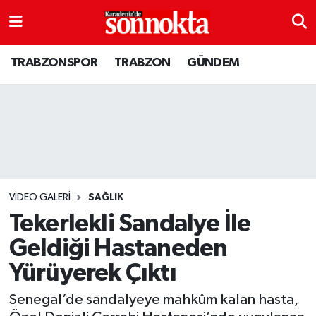
BÖLGESEL
Hava Durumu
TRABZONSPOR
TRABZON
GÜNDEM
EĞİTİM
Trafik Durumu
EKONOMİ
Süper Lig Puan Durumu ve Fikstür
GENEL
Tüm Manşetler
GÜNDEM
Son Dakika Haberleri
VIDEO GALERI
SAĞLIK
Tekerlekli Sandalye İle
Kültür sanat
Haber Arşivi
Geldiği Hastaneden
Yürüyerek Çıktı
MAGAZİN
Senegal’de sandalyeye mahkûm kalan hasta,
SAĞLIK