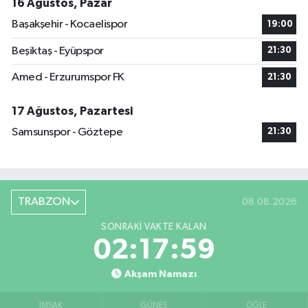
16 Ağustos, Pazar
Başakşehir - Kocaelispor
19:00
Beşiktaş - Eyüpspor
21:30
Amed - Erzurumspor FK
21:30
17 Ağustos, Pazartesi
Samsunspor - Göztepe
21:30
TRABZON
08.08.2026
SONRAKI VAKTE KALAN
02:17:58
Akşam Namazı
İMSAK
GÜNEŞ
ÖĞLE