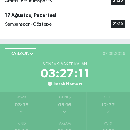
Amed - Erzurumspor FK
21:30
17 Ağustos, Pazartesi
Samsunspor - Göztepe
21:30
TRABZON
07.08.2026
SONRAKI VAKTE KALAN
03:27:11
İmsak Namazı
İMSAK
GÜNEŞ
ÖĞLE
03:35
05:16
12:32
İKINDI
AKŞAM
YATSI