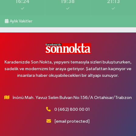
16:24
19:38
21:13
Aylık Vakitler
Karadenizde Son Nokta, yepyeni temasıyla sizleri buluştururken,
sadelik ve modernizmi bir araya getiriyor. Şatafattan kaçınıyor ve
insanlara haber okuyabilecekleri bir altyapı sunuyor.
İnönü Mah. Yavuz Selim Bulvarı No:156/A Ortahisar/Trabzon
0 (462) 800 00 01
[email protected]