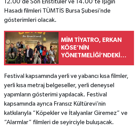
12.00’de Son Enstitüler ve 14.00’te Işığın
Hasadı filmleri TÜMTİS Bursa Şubesi’nde
gösterimleri olacak.
MİM TİYATRO, ERKAN
KÖSE’NİN
YÖNETMELİĞİ’NDEKİ
“BEKLEME ODASI”
OYUNU İLE
Festival kapsamında yerli ve yabancı kısa filmler,
yerli kısa metraj belgeseller, yerli deneysel
yapımların gösterimi yapılacak. Festival
kapsamında ayrıca Fransız Kültürevi’nin
katkılarıyla “Köpekler ve İtalyanlar Giremez” ve
“Alarmlar” filmleri de seyirciyle buluşacak.