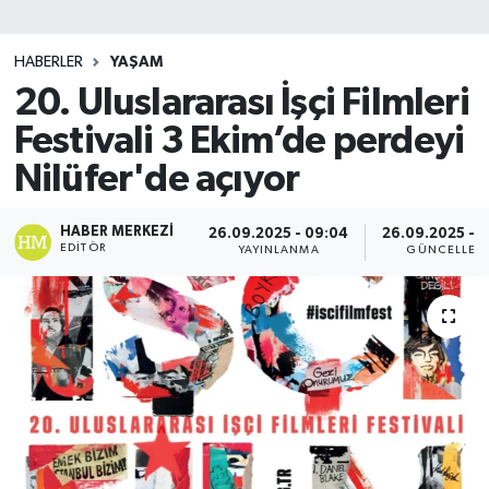
SİYASET
HABERLER
YAŞAM
20. Uluslararası İşçi Filmleri
Teknoloji
Festivali 3 Ekim’de perdeyi
TRABZON
Nilüfer'de açıyor
TRABZONSPOR
HABER MERKEZI
26.09.2025 - 09:04
26.09.2025 - 0
EDITÖR
YAYINLANMA
GÜNCELLEM
Yaşam