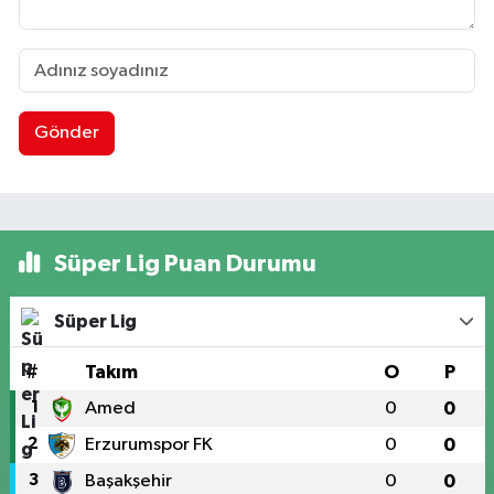
Gönder
Süper Lig Puan Durumu
Süper Lig
#
Takım
O
P
1
Amed
0
0
2
Erzurumspor FK
0
0
3
Başakşehir
0
0