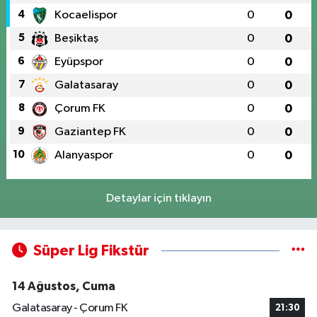
4
Kocaelispor
0
0
5
Beşiktaş
0
0
6
Eyüpspor
0
0
7
Galatasaray
0
0
8
Çorum FK
0
0
9
Gaziantep FK
0
0
10
Alanyaspor
0
0
Detaylar için tıklayın
Süper Lig Fikstür
14 Ağustos, Cuma
Galatasaray - Çorum FK
21:30