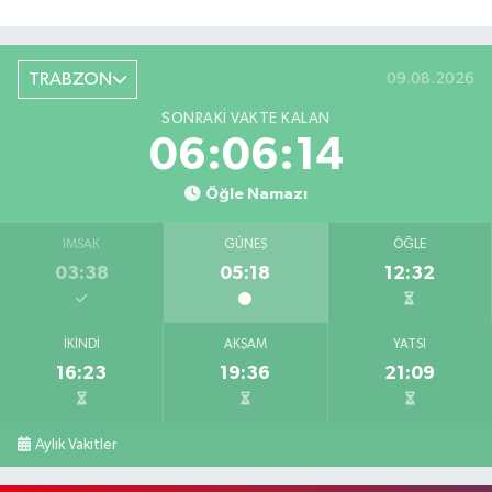
TRABZON
09.08.2026
SONRAKI VAKTE KALAN
06:06:13
Öğle Namazı
İMSAK
GÜNEŞ
ÖĞLE
03:38
05:18
12:32
İKINDI
AKŞAM
YATSI
16:23
19:36
21:09
Aylık Vakitler