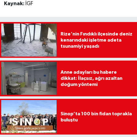
Kaynak:
İGF
Rize'nin Fındıklı ilçesinde deniz
kenarındaki işletme adeta
tsunamiyi yaşadı
Anne adayları bu habere
dikkat: İlaçsız, ağrı azaltan
doğum yöntemi
Sinop’ta 100 bin fidan toprakla
buluştu