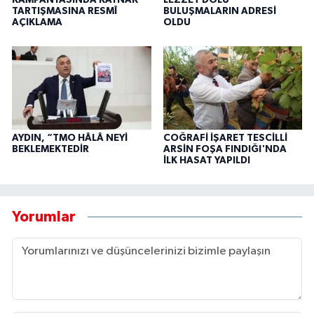
KAMPANYASINDA KAYNAK
LEZZET DOLU
TARTIŞMASINA RESMÎ
BULUŞMALARIN ADRESİ
AÇIKLAMA
OLDU
AYDIN, “TMO HÂLÂ NEYİ
COĞRAFİ İŞARET TESCİLLİ
BEKLEMEKTEDİR
ARSİN FOŞA FINDIĞI'NDA
İLK HASAT YAPILDI
Yorumlar