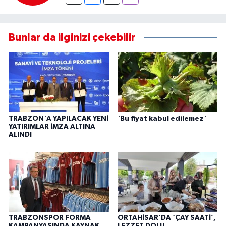
Bunlar da ilginizi çekebilir
TRABZON'A YAPILACAK YENİ
'Bu fiyat kabul edilemez'
YATIRIMLAR İMZA ALTINA
ALINDI
TRABZONSPOR FORMA
ORTAHİSAR’DA ‘ÇAY SAATİ’,