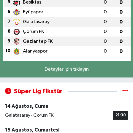
5
Beşiktaş
0
0
6
Eyüpspor
0
0
7
Galatasaray
0
0
8
Çorum FK
0
0
9
Gaziantep FK
0
0
10
Alanyaspor
0
0
Detaylar için tıklayın
Süper Lig Fikstür
14 Ağustos, Cuma
Galatasaray - Çorum FK
21:30
15 Ağustos, Cumartesi