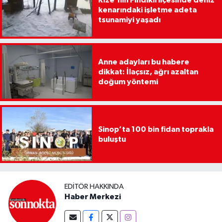
kenarındaki işletme adeta
tsunamiyi yaşadı
Anne adayları bu habere
dikkat: İlaçsız, ağrı azaltan
doğum yöntemi
Sinop’ta 100 bin fidan toprakla
buluştu
EDITÖR HAKKINDA
Haber Merkezi