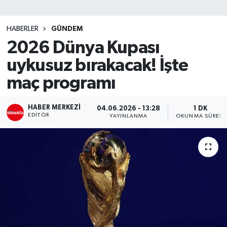
SİYASET
HABERLER
GÜNDEM
2026 Dünya Kupası
Teknoloji
uykusuz bırakacak! İşte
TRABZON
maç programı
TRABZONSPOR
HABER MERKEZI
04.06.2026 - 13:28
1 DK
EDITÖR
YAYINLANMA
OKUNMA SÜRESI
Yaşam