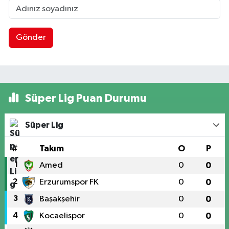
Gönder
Süper Lig Puan Durumu
Süper Lig
#
Takım
O
P
1
Amed
0
0
2
Erzurumspor FK
0
0
3
Başakşehir
0
0
4
Kocaelispor
0
0