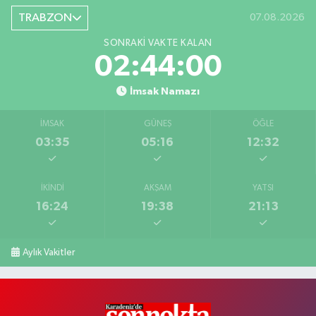
TRABZON
07.08.2026
SONRAKI VAKTE KALAN
02:44:00
İmsak Namazı
İMSAK
GÜNEŞ
ÖĞLE
03:35
05:16
12:32
İKINDI
AKŞAM
YATSI
16:24
19:38
21:13
Aylık Vakitler