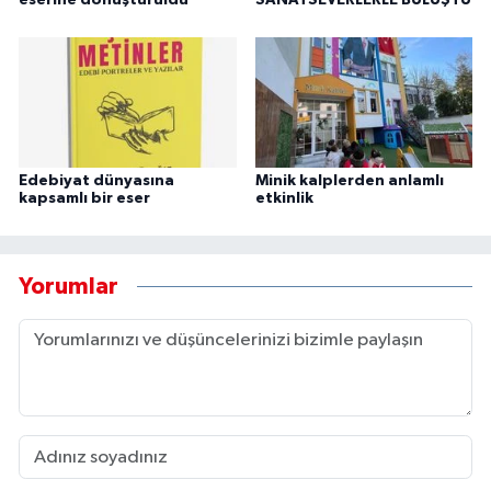
eserine dönüştürüldü
SANATSEVERLERLE BULUŞTU
Edebiyat dünyasına
Minik kalplerden anlamlı
kapsamlı bir eser
etkinlik
Yorumlar