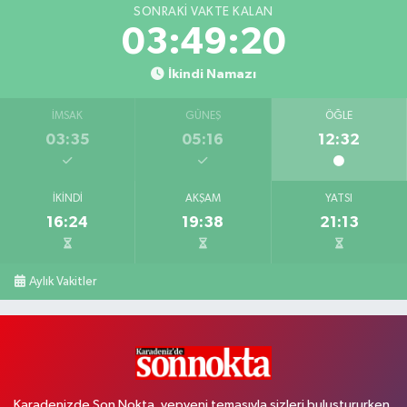
SONRAKI VAKTE KALAN
03:49:20
İkindi Namazı
İMSAK
GÜNEŞ
ÖĞLE
03:35
05:16
12:32
İKINDI
AKŞAM
YATSI
16:24
19:38
21:13
Aylık Vakitler
Karadenizde Son Nokta, yepyeni temasıyla sizleri buluştururken,