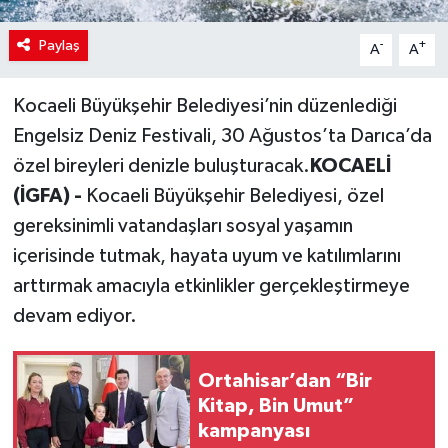
Paylaş
-
+
A
A
Kocaeli Büyükşehir Belediyesi’nin düzenlediği
Engelsiz Deniz Festivali, 30 Ağustos’ta Darıca’da
özel bireyleri denizle buluşturacak.
KOCAELİ
(İGFA) -
Kocaeli Büyükşehir Belediyesi, özel
gereksinimli vatandaşları sosyal yaşamın
içerisinde tutmak, hayata uyum ve katılımlarını
arttırmak amacıyla etkinlikler gerçekleştirmeye
devam ediyor.
Ortahisar’dan “Bir
Kitap, Bin Umut”
kampanyası