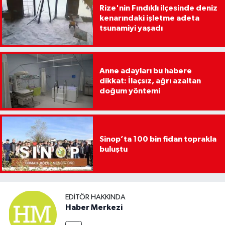
Rize'nin Fındıklı ilçesinde deniz
kenarındaki işletme adeta
tsunamiyi yaşadı
Anne adayları bu habere
dikkat: İlaçsız, ağrı azaltan
doğum yöntemi
Sinop’ta 100 bin fidan toprakla
buluştu
EDITÖR HAKKINDA
Haber Merkezi