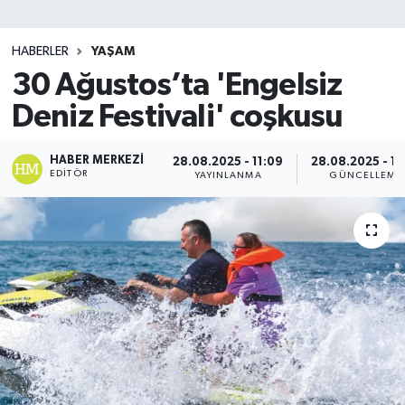
SİYASET
HABERLER
YAŞAM
30 Ağustos’ta 'Engelsiz
Teknoloji
Deniz Festivali' coşkusu
TRABZON
HABER MERKEZI
28.08.2025 - 11:09
28.08.2025 - 11
TRABZONSPOR
EDITÖR
YAYINLANMA
GÜNCELLEME
Yaşam