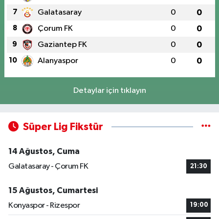
7
Galatasaray
0
0
8
Çorum FK
0
0
9
Gaziantep FK
0
0
10
Alanyaspor
0
0
Detaylar için tıklayın
Süper Lig Fikstür
14 Ağustos, Cuma
Galatasaray - Çorum FK
21:30
15 Ağustos, Cumartesi
Konyaspor - Rizespor
19:00