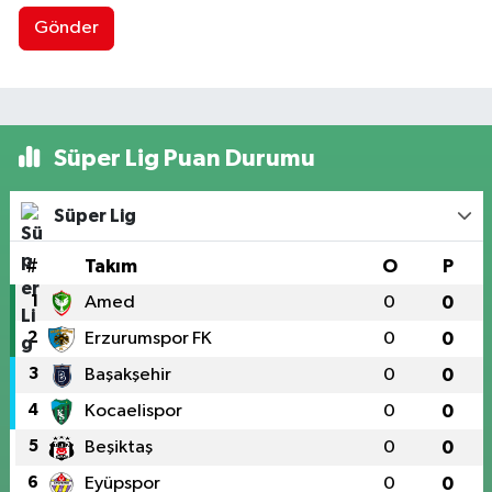
Gönder
Süper Lig Puan Durumu
Süper Lig
#
Takım
O
P
1
Amed
0
0
2
Erzurumspor FK
0
0
3
Başakşehir
0
0
4
Kocaelispor
0
0
5
Beşiktaş
0
0
6
Eyüpspor
0
0