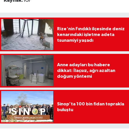
Kaynak:
İGF
Rize'nin Fındıklı ilçesinde deniz
kenarındaki işletme adeta
tsunamiyi yaşadı
Anne adayları bu habere
dikkat: İlaçsız, ağrı azaltan
doğum yöntemi
Sinop’ta 100 bin fidan toprakla
buluştu