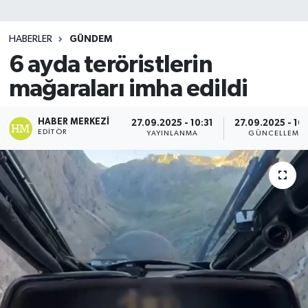
SİYASET
HABERLER
GÜNDEM
6 ayda teröristlerin
Teknoloji
mağaraları imha edildi
TRABZON
HABER MERKEZI
27.09.2025 - 10:31
27.09.2025 - 10
TRABZONSPOR
EDITÖR
YAYINLANMA
GÜNCELLEME
Yaşam