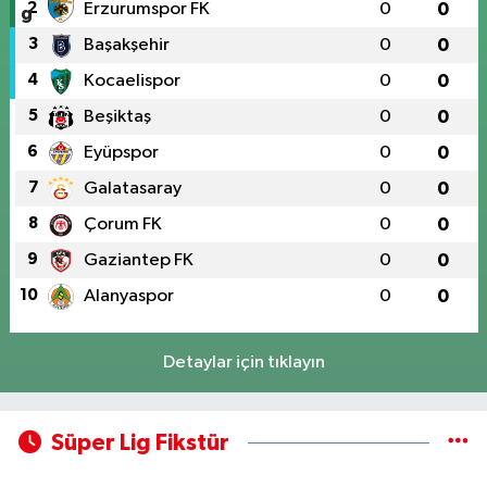
2
Erzurumspor FK
0
0
3
Başakşehir
0
0
4
Kocaelispor
0
0
5
Beşiktaş
0
0
6
Eyüpspor
0
0
7
Galatasaray
0
0
8
Çorum FK
0
0
9
Gaziantep FK
0
0
10
Alanyaspor
0
0
Detaylar için tıklayın
Süper Lig Fikstür