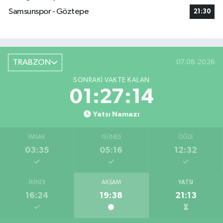
Samsunspor - Göztepe
21:30
TRABZON
07.08.2026
SONRAKI VAKTE KALAN
01:27:14
Yatsı Namazı
İMSAK
GÜNEŞ
ÖĞLE
03:35
05:16
12:32
İKINDI
AKŞAM
YATSI
16:24
19:38
21:13