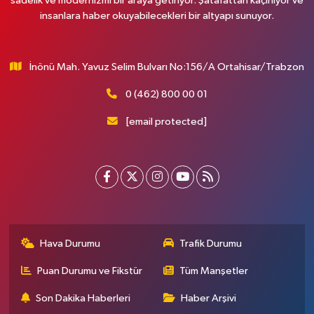
sadelik ve modernizmi bir araya getiriyor. Şatafattan kaçınıyor ve
insanlara haber okuyabilecekleri bir altyapı sunuyor.
İnönü Mah. Yavuz Selim Bulvarı No:156/A Ortahisar/Trabzon
0 (462) 800 00 01
[email protected]
Hava Durumu
Trafik Durumu
Puan Durumu ve Fikstür
Tüm Manşetler
Son Dakika Haberleri
Haber Arşivi