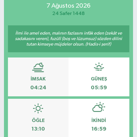
7 Ağustos 2026
SİYASET
24 Safer 1448
Teknoloji
İlmi ile amel eden, malının fazlasını infâk eden (zekât ve
sadakasını veren), fuzûlî (boş ve lüzumsuz) sözden dilini
TRABZON
tutan kimseye müjdeler olsun. (Hadis-i şerif)
TRABZONSPOR
Yaşam
İMSAK
GÜNEŞ
04:24
05:59
ÖĞLE
İKINDI
13:10
16:59