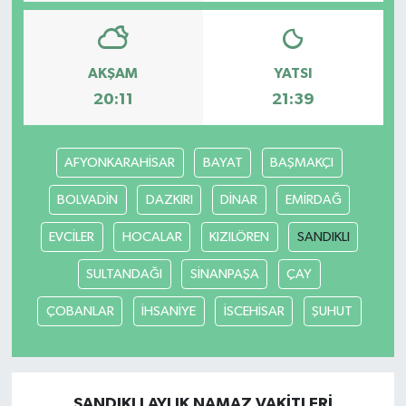
AKŞAM
YATSI
20:11
21:39
AFYONKARAHİSAR
BAYAT
BAŞMAKÇI
BOLVADİN
DAZKIRI
DİNAR
EMİRDAĞ
EVCİLER
HOCALAR
KIZILÖREN
SANDIKLI
SULTANDAĞI
SİNANPAŞA
ÇAY
ÇOBANLAR
İHSANİYE
İSCEHİSAR
ŞUHUT
SANDIKLI AYLIK NAMAZ VAKITLERI