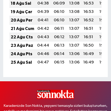
18 Ağu Sal
04:38
06:09
13:08
16:53
19:57
19 Ağu Çar
04:39
06:10
13:08
16:53
19:56
20 Ağu Per
04:41
06:10
13:07
16:52
19:54
21 Ağu Cum
04:42
06:11
13:07
16:51
19:53
22 Ağu Cts
04:43
06:12
13:07
16:51
19:52
23 Ağu Paz
04:44
06:13
13:07
16:50
19:50
24 Ağu Pts
04:46
06:14
13:06
16:49
19:49
25 Ağu Sal
04:47
06:15
13:06
16:49
19:47
Karadenizde Son Nokta, yepyeni temasıyla sizleri buluştururken,