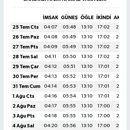
İMSAK
GÜNEŞ
ÖĞLE
İKINDI
AKŞA
25 Tem Cts
04:07
05:48
13:10
17:02
20:23
26 Tem Paz
04:08
05:49
13:10
17:02
20:22
27 Tem Pts
04:09
05:49
13:10
17:02
20:22
28 Tem Sal
04:11
05:50
13:10
17:02
20:21
29 Tem Çar
04:12
05:51
13:10
17:01
20:20
30 Tem Per
04:13
05:52
13:10
17:01
20:19
31 Tem Cum
04:14
05:53
13:10
17:01
20:18
1 Ağu Cts
04:16
05:54
13:10
17:01
20:17
2 Ağu Paz
04:17
05:55
13:10
17:00
20:16
3 Ağu Pts
04:18
05:55
13:10
17:00
20:15
4 Ağu Sal
04:20
05:56
13:10
17:00
20:14