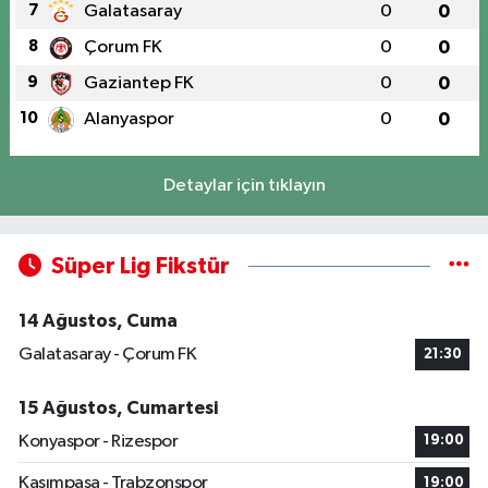
7
Galatasaray
0
0
8
Çorum FK
0
0
9
Gaziantep FK
0
0
10
Alanyaspor
0
0
Detaylar için tıklayın
Süper Lig Fikstür
14 Ağustos, Cuma
Galatasaray - Çorum FK
21:30
15 Ağustos, Cumartesi
Konyaspor - Rizespor
19:00
Kasımpaşa - Trabzonspor
19:00