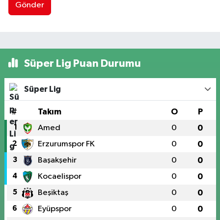
Gönder
Süper Lig Puan Durumu
Süper Lig
#
Takım
O
P
1
Amed
0
0
2
Erzurumspor FK
0
0
3
Başakşehir
0
0
4
Kocaelispor
0
0
5
Beşiktaş
0
0
6
Eyüpspor
0
0