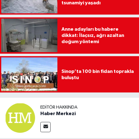
tsunamiyi yaşadı
Anne adayları bu habere
dikkat: İlaçsız, ağrı azaltan
doğum yöntemi
Sinop’ta 100 bin fidan toprakla
buluştu
EDITÖR HAKKINDA
Haber Merkezi