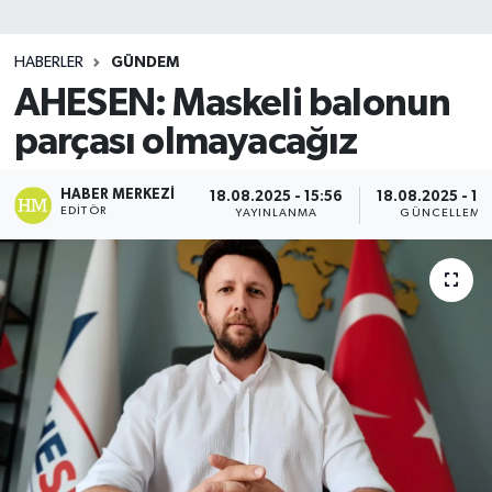
SİYASET
HABERLER
GÜNDEM
AHESEN: Maskeli balonun
Teknoloji
parçası olmayacağız
TRABZON
HABER MERKEZI
18.08.2025 - 15:56
18.08.2025 - 16
TRABZONSPOR
EDITÖR
YAYINLANMA
GÜNCELLEME
Yaşam