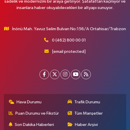
sadelik ve modernizmi bir araya getiriyor. Şatafattan kaçınıyor ve
insanlara haber okuyabilecekleri bir altyapı sunuyor.
İnönü Mah. Yavuz Selim Bulvarı No:156/A Ortahisar/Trabzon
0 (462) 800 00 01
[email protected]
Hava Durumu
Trafik Durumu
Puan Durumu ve Fikstür
Tüm Manşetler
Son Dakika Haberleri
Haber Arşivi