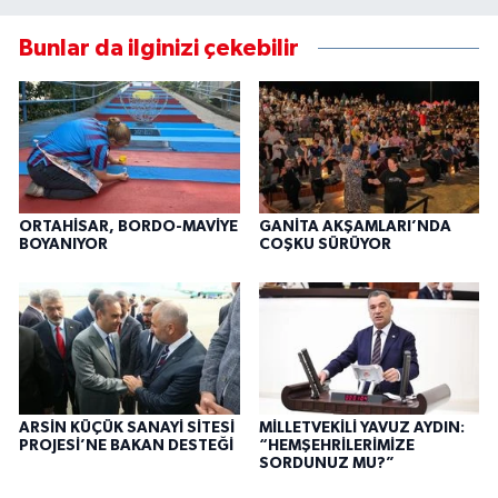
Bunlar da ilginizi çekebilir
ORTAHİSAR, BORDO-MAVİYE
GANİTA AKŞAMLARI’NDA
BOYANIYOR
COŞKU SÜRÜYOR
ARSİN KÜÇÜK SANAYİ SİTESİ
MİLLETVEKİLİ YAVUZ AYDIN:
PROJESİ’NE BAKAN DESTEĞİ
“HEMŞEHRİLERİMİZE
SORDUNUZ MU?”