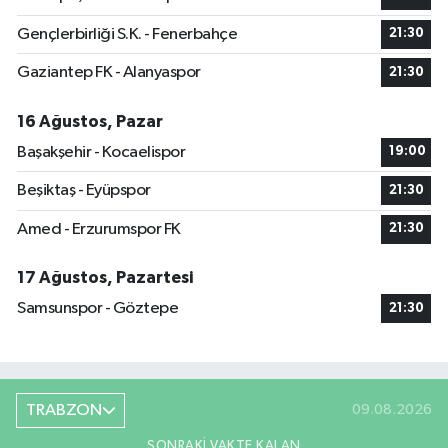
Gençlerbirliği S.K. - Fenerbahçe
21:30
Gaziantep FK - Alanyaspor
21:30
16 Ağustos, Pazar
Başakşehir - Kocaelispor
19:00
Beşiktaş - Eyüpspor
21:30
Amed - Erzurumspor FK
21:30
17 Ağustos, Pazartesi
Samsunspor - Göztepe
21:30
TRABZON
09.08.2026
SONRAKI VAKTE KALAN