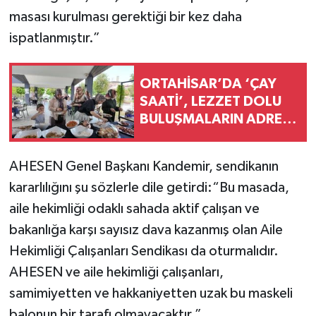
masası kurulması gerektiği bir kez daha
ispatlanmıştır.”
ORTAHİSAR’DA ‘ÇAY
SAATİ’, LEZZET DOLU
BULUŞMALARIN ADRESİ
OLDU
AHESEN Genel Başkanı Kandemir, sendikanın
kararlılığını şu sözlerle dile getirdi:“Bu masada,
aile hekimliği odaklı sahada aktif çalışan ve
bakanlığa karşı sayısız dava kazanmış olan Aile
Hekimliği Çalışanları Sendikası da oturmalıdır.
AHESEN ve aile hekimliği çalışanları,
samimiyetten ve hakkaniyetten uzak bu maskeli
balonun bir tarafı olmayacaktır.”