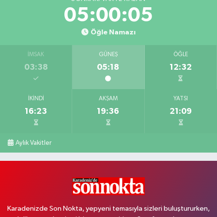
05:00:05
Öğle Namazı
İMSAK
GÜNEŞ
ÖĞLE
03:38
05:18
12:32
İKINDI
AKŞAM
YATSI
16:23
19:36
21:09
Aylık Vakitler
Karadenizde Son Nokta, yepyeni temasıyla sizleri buluştururken,