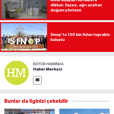
Anne adayları bu habere
dikkat: İlaçsız, ağrı azaltan
doğum yöntemi
Sinop’ta 100 bin fidan toprakla
buluştu
EDITÖR HAKKINDA
Haber Merkezi
Bunlar da ilginizi çekebilir