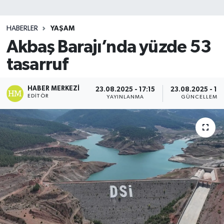
SİYASET
HABERLER
YAŞAM
Akbaş Barajı’nda yüzde 53
Teknoloji
tasarruf
TRABZON
HABER MERKEZI
23.08.2025 - 17:15
23.08.2025 - 17
TRABZONSPOR
EDITÖR
YAYINLANMA
GÜNCELLEME
Yaşam