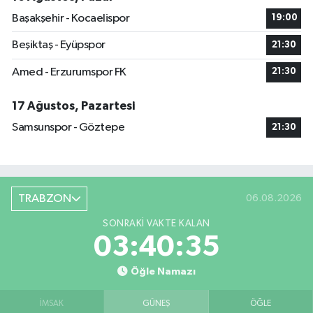
Başakşehir - Kocaelispor
19:00
Beşiktaş - Eyüpspor
21:30
Amed - Erzurumspor FK
21:30
17 Ağustos, Pazartesi
Samsunspor - Göztepe
21:30
TRABZON
06.08.2026
SONRAKI VAKTE KALAN
03:40:34
Öğle Namazı
İMSAK
GÜNEŞ
ÖĞLE