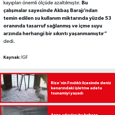
kayıpları önemli ölçüde azaltılmıştır.
Bu
çalışmalar sayesinde Akbaş Barajı’ndan
temin edilen su kullanım miktarında yüzde 53
oranında tasarruf sağlanmış ve içme suyu
arzında herhangi bir sıkıntı yaşanmamıştır”
dedi.
Kaynak:
İGF
Rize'nin Fındıklı ilçesinde deniz
kenarındaki işletme adeta
tsunamiyi yaşadı