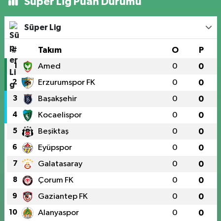
Süper Lig Puan Durumu
Süper Lig
#
Takım
O
P
1
Amed
0
0
2
Erzurumspor FK
0
0
3
Başakşehir
0
0
4
Kocaelispor
0
0
5
Beşiktaş
0
0
6
Eyüpspor
0
0
7
Galatasaray
0
0
8
Çorum FK
0
0
9
Gaziantep FK
0
0
10
Alanyaspor
0
0