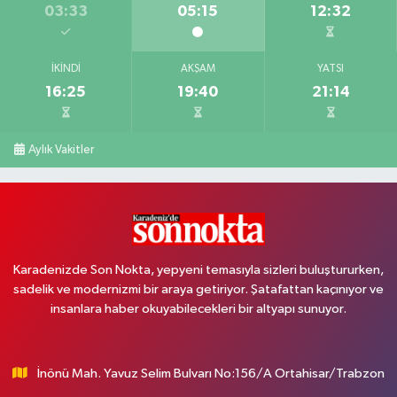
03:33
05:15
12:32
İKINDI
AKŞAM
YATSI
16:25
19:40
21:14
Aylık Vakitler
Karadenizde Son Nokta, yepyeni temasıyla sizleri buluştururken,
sadelik ve modernizmi bir araya getiriyor. Şatafattan kaçınıyor ve
insanlara haber okuyabilecekleri bir altyapı sunuyor.
İnönü Mah. Yavuz Selim Bulvarı No:156/A Ortahisar/Trabzon