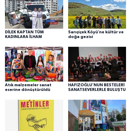
DİLEK KAPTAN TÜM
Sarıçiçek Köyü’ne kültür ve
KADINLARA İLHAM
doğa gezisi
Atık malzemeler sanat
HAFIZOĞLU’NUN BESTELERİ
eserine dönüştürüldü
SANATSEVERLERLE BULUŞTU