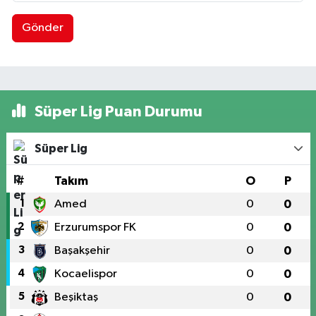
Gönder
Süper Lig Puan Durumu
Süper Lig
#
Takım
O
P
1
Amed
0
0
2
Erzurumspor FK
0
0
3
Başakşehir
0
0
4
Kocaelispor
0
0
5
Beşiktaş
0
0