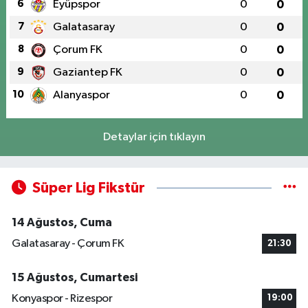
6
Eyüpspor
0
0
7
Galatasaray
0
0
8
Çorum FK
0
0
9
Gaziantep FK
0
0
10
Alanyaspor
0
0
Detaylar için tıklayın
Süper Lig Fikstür
14 Ağustos, Cuma
Galatasaray - Çorum FK
21:30
15 Ağustos, Cumartesi
Konyaspor - Rizespor
19:00