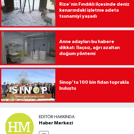
Rize'nin Fındıklı ilçesinde deniz
kenarındaki işletme adeta
tsunamiyi yaşadı
Anne adayları bu habere
dikkat: İlaçsız, ağrı azaltan
doğum yöntemi
Sinop’ta 100 bin fidan toprakla
buluştu
EDITÖR HAKKINDA
Haber Merkezi