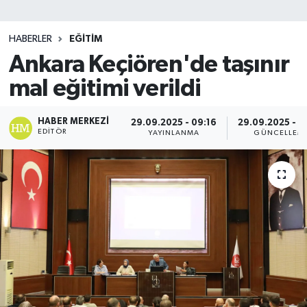
SİYASET
HABERLER
EĞİTİM
Ankara Keçiören'de taşınır
Teknoloji
mal eğitimi verildi
TRABZON
HABER MERKEZI
29.09.2025 - 09:16
29.09.2025 - 0
TRABZONSPOR
EDITÖR
YAYINLANMA
GÜNCELLEM
Yaşam