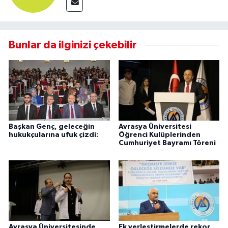
Bunlar da ilginizi çekebilir
Başkan Genç, geleceğin
Avrasya Üniversitesi
hukukçularına ufuk çizdi:
Öğrenci Kulüplerinden
Cumhuriyet Bayramı Töreni
Avrasya Üniversitesinde
Ek yerleştirmelerde rekor