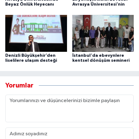
Beyaz Önlük Heyecanı
Avrasya Üniversitesi’nin
Denizli Büyükşehir’den
İstanbul'da ebevynlere
liselilere ulaşım desteği
kentsel dönüşüm semineri
Yorumlar