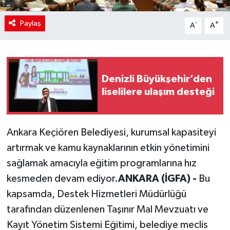
Paylaş
-
+
A
A
Denizli Büyükşehir’den
liselilere ulaşım desteği
Ankara Keçiören Belediyesi, kurumsal kapasiteyi
artırmak ve kamu kaynaklarının etkin yönetimini
sağlamak amacıyla eğitim programlarına hız
kesmeden devam ediyor.
ANKARA (İGFA) -
Bu
kapsamda, Destek Hizmetleri Müdürlüğü
tarafından düzenlenen Taşınır Mal Mevzuatı ve
Kayıt Yönetim Sistemi Eğitimi, belediye meclis