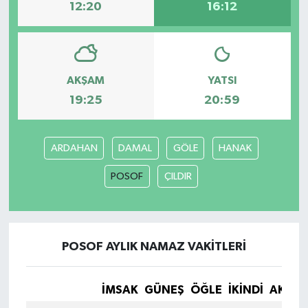
12:20
16:12
AKŞAM
YATSI
19:25
20:59
ARDAHAN
DAMAL
GÖLE
HANAK
POSOF
ÇILDIR
POSOF AYLIK NAMAZ VAKITLERI
İMSAK
GÜNEŞ
ÖĞLE
İKINDI
AKŞA