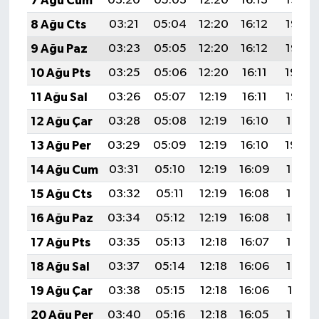
7 Ağu Cum
03:20
05:03
12:20
16:13
19:27
8 Ağu Cts
03:21
05:04
12:20
16:12
19:26
9 Ağu Paz
03:23
05:05
12:20
16:12
19:25
10 Ağu Pts
03:25
05:06
12:20
16:11
19:24
11 Ağu Sal
03:26
05:07
12:19
16:11
19:22
12 Ağu Çar
03:28
05:08
12:19
16:10
19:21
13 Ağu Per
03:29
05:09
12:19
16:10
19:20
14 Ağu Cum
03:31
05:10
12:19
16:09
19:18
15 Ağu Cts
03:32
05:11
12:19
16:08
19:17
16 Ağu Paz
03:34
05:12
12:19
16:08
19:15
17 Ağu Pts
03:35
05:13
12:18
16:07
19:14
18 Ağu Sal
03:37
05:14
12:18
16:06
19:13
19 Ağu Çar
03:38
05:15
12:18
16:06
19:11
20 Ağu Per
03:40
05:16
12:18
16:05
19:10