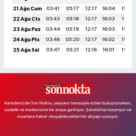
21 Ağu Cum
03:41
05:17
12:17
16:04
19:08
22 Ağu Cts
03:43
05:18
12:17
16:03
19:07
23 Ağu Paz
03:44
05:19
12:17
16:03
19:05
24 Ağu Pts
03:46
05:20
12:17
16:02
19:03
25 Ağu Sal
03:47
05:21
12:16
16:01
19:02
Karadenizde Son Nokta, yepyeni temasıyla sizleri buluştururken,
sadelik ve modernizmi bir araya getiriyor. Şatafattan kaçınıyor ve
insanlara haber okuyabilecekleri bir altyapı sunuyor.