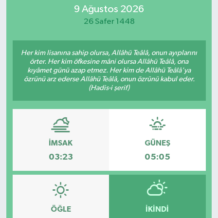
9 Ağustos 2026
SİYASET
26 Safer 1448
Teknoloji
Her kim lisanına sahip olursa, Allâhü Teâlâ, onun ayıplarını
örter. Her kim öfkesine mâni olursa Allâhü Teâlâ, ona
TRABZON
kıyâmet günü azap etmez. Her kim de Allâhü Teâlâ'ya
özrünü arz ederse Allâhü Teâlâ, onun özrünü kabul eder.
(Hadis-i şerif)
TRABZONSPOR
Yaşam
İMSAK
GÜNEŞ
03:23
05:05
ÖĞLE
İKINDI