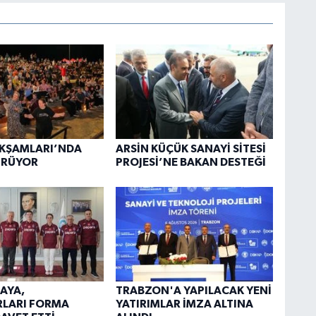
AKŞAMLARI’NDA
ARSİN KÜÇÜK SANAYİ SİTESİ
ÜRÜYOR
PROJESİ’NE BAKAN DESTEĞİ
AYA,
TRABZON'A YAPILACAK YENİ
RLARI FORMA
YATIRIMLAR İMZA ALTINA