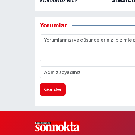
SORDUNUZ MU?”
ALMAYA D
Yorumlar
Gönder