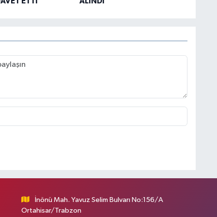
AVET ETTİ
ALINDI
İnönü Mah. Yavuz Selim Bulvarı No:156/A
Ortahisar/Trabzon