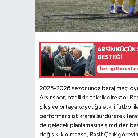
ARSİN KÜÇÜK 
DESTEĞİ
İçeriği Görüntül
2025-2026 sezonunda baraj maçı oyna
Arsinspor, özellikle teknik direktör Ra
çıkış ve ortaya koyduğu etkili futbol il
performans istikrarını sürdürerek tar
de gelecek planlamasına şimdiden baş
değişiklik olmazsa, Raşit Çalık görevi