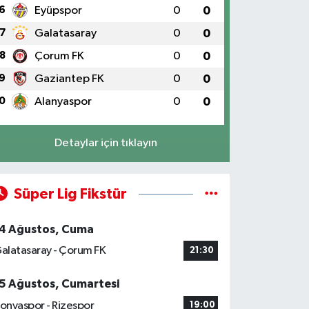
6
Eyüpspor
0
0
7
Galatasaray
0
0
8
Çorum FK
0
0
9
Gaziantep FK
0
0
0
Alanyaspor
0
0
Detaylar için tıklayın
Süper Lig Fikstür
4 Ağustos, Cuma
alatasaray - Çorum FK
21:30
5 Ağustos, Cumartesi
onyaspor - Rizespor
19:00