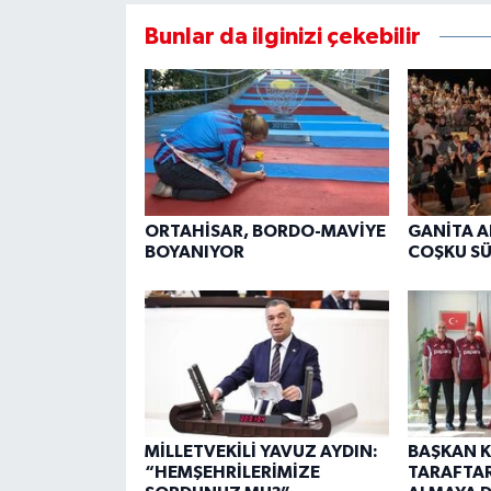
Bunlar da ilginizi çekebilir
ORTAHİSAR, BORDO-MAVİYE
GANİTA 
BOYANIYOR
COŞKU S
MİLLETVEKİLİ YAVUZ AYDIN:
BAŞKAN K
“HEMŞEHRİLERİMİZE
TARAFTA