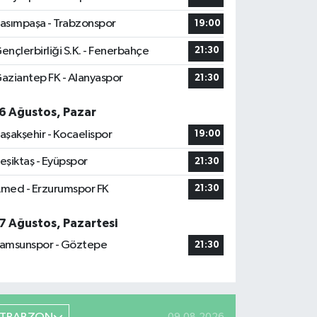
asımpaşa - Trabzonspor
19:00
ençlerbirliği S.K. - Fenerbahçe
21:30
aziantep FK - Alanyaspor
21:30
6 Ağustos, Pazar
aşakşehir - Kocaelispor
19:00
eşiktaş - Eyüpspor
21:30
med - Erzurumspor FK
21:30
7 Ağustos, Pazartesi
amsunspor - Göztepe
21:30
09.08.2026