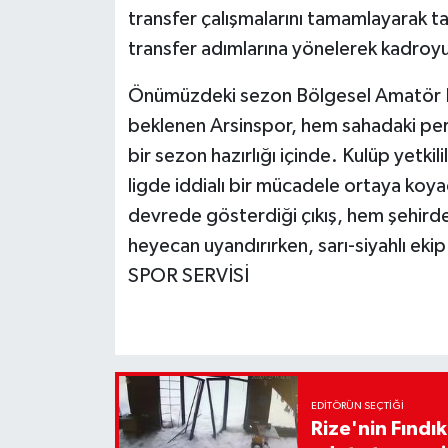
transfer çalışmalarını tamamlayarak ta
transfer adımlarına yönelerek kadroyu
Önümüzdeki sezon Bölgesel Amatör Li
beklenen Arsinspor, hem sahadaki perf
bir sezon hazırlığı içinde. Kulüp yetkil
ligde iddialı bir mücadele ortaya koyac
devrede gösterdiği çıkış, hem şehir
heyecan uyandırırken, sarı-siyahlı eki
SPOR SERVİSİ
EDITÖRÜN SEÇTIĞI
Rize'nin Fındık