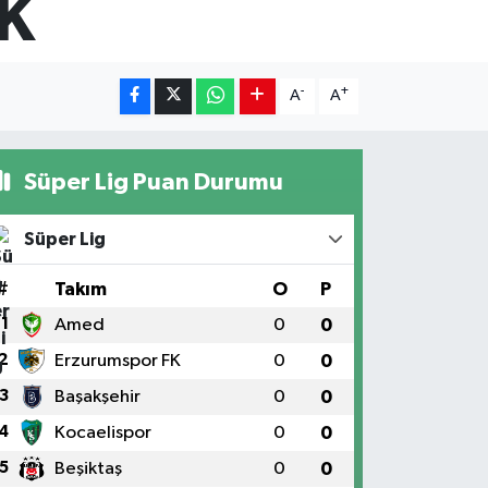
K
-
+
A
A
Süper Lig Puan Durumu
Süper Lig
#
Takım
O
P
1
Amed
0
0
2
Erzurumspor FK
0
0
3
Başakşehir
0
0
4
Kocaelispor
0
0
5
Beşiktaş
0
0