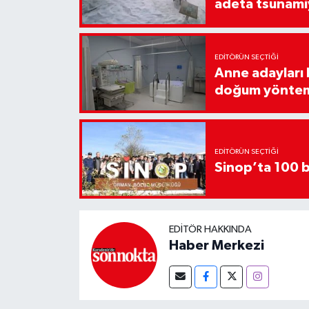
adeta tsunami
EDITÖRÜN SEÇTIĞI
Anne adayları b
doğum yönte
EDITÖRÜN SEÇTIĞI
Sinop’ta 100 b
EDITÖR HAKKINDA
Haber Merkezi