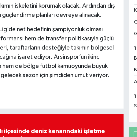
kımın iskeletini korumak olacak. Ardından dış
K
 güçlendirme planları devreye alınacak.
G
g’de net hedefinin şampiyonluk olması
G
ormansı hem de transfer politikasıyla güçlü
ileri, taraftarların desteğiyle takımın bölgesel
1
ağına işaret ediyor. Arsinspor’un ikinci
B
de hem de bölge futbol kamuoyunda büyük
B
p gelecek sezon için şimdiden umut veriyor.
A
1
S
lı ilçesinde deniz kenarındaki işletme