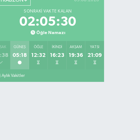
TRABZON
SONRAKI VAKTE KALAN
02:05:29
Öğle Namazı
SAK
GÜNEŞ
ÖĞLE
İKINDI
AKŞAM
YATSI
:38
05:18
12:32
16:23
19:36
21:09
Aylık Vakitler