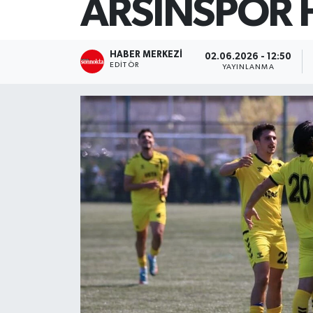
ARSİNSPOR 
SİYASET
HABER MERKEZI
02.06.2026 - 12:50
Teknoloji
EDITÖR
YAYINLANMA
TRABZON
TRABZONSPOR
Yaşam