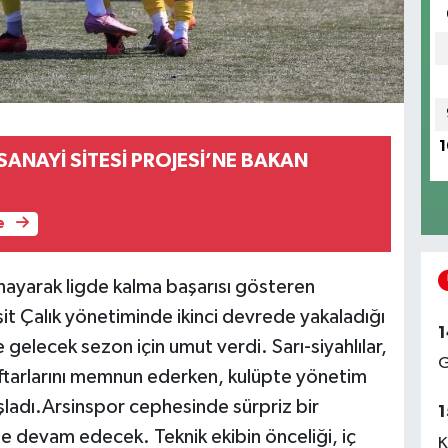
1
SANAYİ SİTESİ PROJESİ’NE BAKAN
e
yarak ligde kalma başarısı gösteren
şit Çalık yönetiminde ikinci devrede yakaladığı
1
e gelecek sezon için umut verdi. Sarı-siyahlılar,
G
aftarlarını memnun ederken, kulüpte yönetim
ladı.Arsinspor cephesinde sürpriz bir
1
ne devam edecek. Teknik ekibin önceliği, iç
K