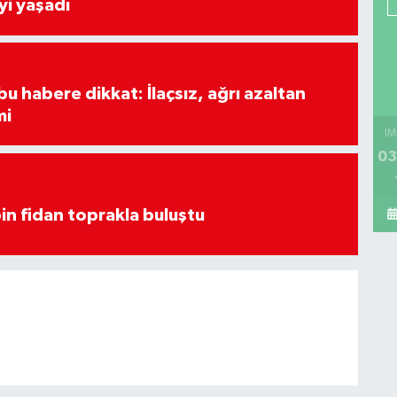
yi yaşadı
u habere dikkat: İlaçsız, ağrı azaltan
mi
İM
03
in fidan toprakla buluştu