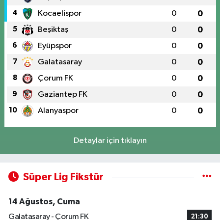
4
Kocaelispor
0
0
5
Beşiktaş
0
0
6
Eyüpspor
0
0
7
Galatasaray
0
0
8
Çorum FK
0
0
9
Gaziantep FK
0
0
10
Alanyaspor
0
0
Detaylar için tıklayın
Süper Lig Fikstür
14 Ağustos, Cuma
Galatasaray - Çorum FK
21:30