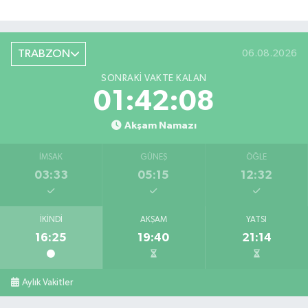
TRABZON
06.08.2026
SONRAKI VAKTE KALAN
01:42:07
Akşam Namazı
İMSAK
GÜNEŞ
ÖĞLE
03:33
05:15
12:32
İKINDI
AKŞAM
YATSI
16:25
19:40
21:14
Aylık Vakitler