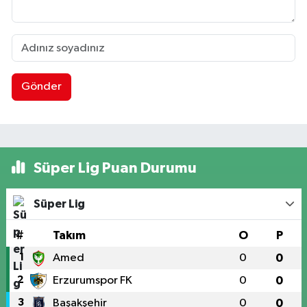
Gönder
Süper Lig Puan Durumu
Süper Lig
#
Takım
O
P
1
Amed
0
0
2
Erzurumspor FK
0
0
3
Başakşehir
0
0