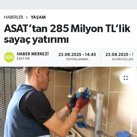
SİYASET
HABERLER
YAŞAM
ASAT’tan 285 Milyon TL’lik
Teknoloji
sayaç yatırımı
TRABZON
HABER MERKEZI
23.08.2025 - 14:45
23.08.2025 - 14
TRABZONSPOR
EDITÖR
YAYINLANMA
GÜNCELLEME
Yaşam