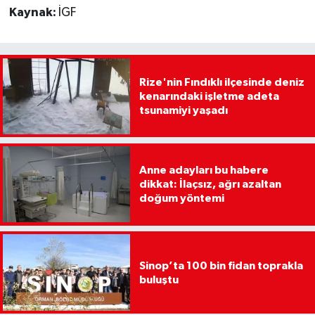
Kaynak:
İGF
Rize'nin Fındıklı ilçesinde deniz
kenarındaki işletme adeta
tsunamiyi yaşadı
Anne adayları bu habere
dikkat: İlaçsız, ağrı azaltan
doğum yöntemi
Sinop’ta 100 bin fidan toprakla
buluştu