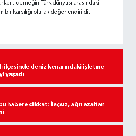
arken, derneğin Türk dünyası arasındaki
 bir karşılığı olarak değerlendirildi.
lı ilçesinde deniz kenarındaki işletme
yi yaşadı
u habere dikkat: İlaçsız, ağrı azaltan
mi