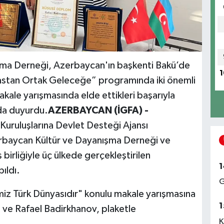
ma Derneği, Azerbaycan'ın başkenti Bakü’de
1
astan Ortak Geleceğe” programında iki önemli
akale yarışmasında elde ettikleri başarıyla
mda duyurdu.
AZERBAYCAN (İGFA) -
Kuruluşlarına Devlet Desteği Ajansı
baycan Kültür ve Dayanışma Derneği ve
birliğiyle üç ülkede gerçekleştirilen
1
ıldı.
G
z Türk Dünyasıdır" konulu makale yarışmasına
1
i ve Rafael Badirkhanov, plaketle
K