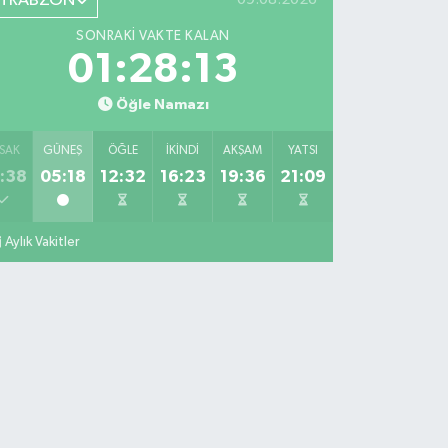
TRABZON
SONRAKI VAKTE KALAN
01:28:12
Öğle Namazı
SAK
GÜNEŞ
ÖĞLE
İKINDI
AKŞAM
YATSI
:38
05:18
12:32
16:23
19:36
21:09
Aylık Vakitler