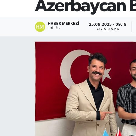
Azerbaycan B
SİYASET
HABER MERKEZI
25.09.2025 - 09:19
Teknoloji
EDITÖR
YAYINLANMA
TRABZON
TRABZONSPOR
Yaşam