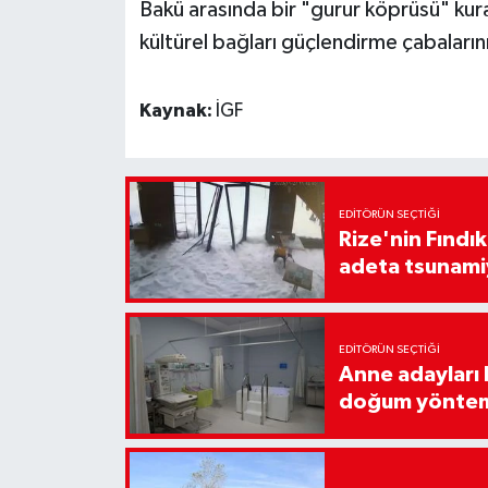
Bakü arasında bir "gurur köprüsü" kur
kültürel bağları güçlendirme çabalarının
Kaynak:
İGF
EDITÖRÜN SEÇTIĞI
Rize'nin Fındık
adeta tsunami
EDITÖRÜN SEÇTIĞI
Anne adayları b
doğum yönte