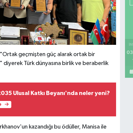
İM
03
Ortak geçmişten güç alarak ortak bir
yerek Türk dünyasına birlik ve beraberlik
2035 Ulusal Katkı Beyanı'nda neler yeni?
e
rkhanov'un kazandığı bu ödüller, Manisa ile