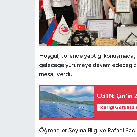
Hoşgül, törende yaptığı konuşmada, "
geleceğe yürümeye devam edeceğiz" di
mesajı verdi.
CGTN: Çin’in 
İçeriği Görüntül
Öğrenciler Şeyma Bilgi ve Rafael Badi