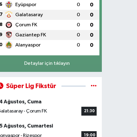
6
Eyüpspor
0
0
7
Galatasaray
0
0
8
Çorum FK
0
0
9
Gaziantep FK
0
0
0
Alanyaspor
0
0
Detaylar için tıklayın
Süper Lig Fikstür
4 Ağustos, Cuma
alatasaray - Çorum FK
21:30
5 Ağustos, Cumartesi
onyaspor - Rizespor
19:00