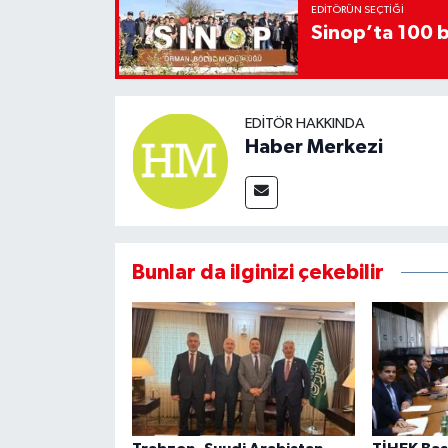
EDITÖRÜN SEÇTIĞI
Sinop’ta 100 b
EDITÖR HAKKINDA
Haber Merkezi
Bunlar da ilginizi çekebilir