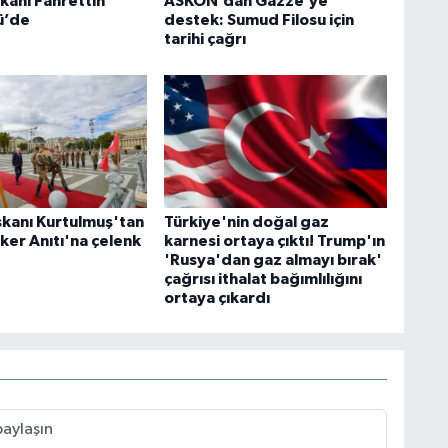
kanı Fahrettin
ASKON’dan Gazze’ye
ü’de
destek: Sumud Filosu için
tarihi çağrı
kanı Kurtulmuş'tan
Türkiye'nin doğal gaz
ker Anıtı'na çelenk
karnesi ortaya çıktı! Trump'ın
'Rusya'dan gaz almayı bırak'
çağrısı ithalat bağımlılığını
ortaya çıkardı