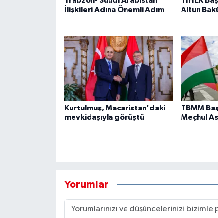
Trabzon- Suudi Arabistan
TİHEK Baş
İlişkileri Adına Önemli Adım
Altun Bak
Kurtulmuş, Macaristan'daki
TBMM Baş
mevkidaşıyla görüştü
Meçhul As
Yorumlar