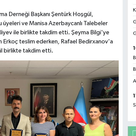
K
ma Derneği Başkanı Şentürk Hoşgül,
G
lu üyeleri ve Manisa Azerbaycanlı Talebeler
yev ile birlikte takdim etti. Şeyma Bilgi'ye
G
n Erkoç teslim ederken, Rafael Bedirxanov'a
1
birlikte takdim etti.
B
B
A
1
S