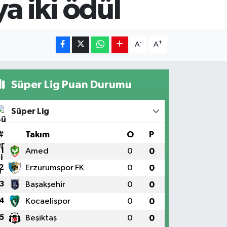
 iki ödül
-
+
A
A
Süper Lig Puan Durumu
Süper Lig
#
Takım
O
P
1
Amed
0
0
2
Erzurumspor FK
0
0
3
Başakşehir
0
0
4
Kocaelispor
0
0
5
Beşiktaş
0
0