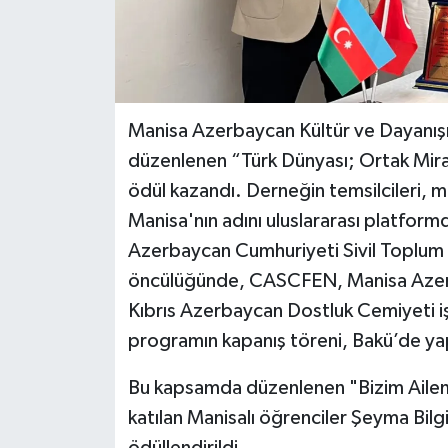
Manisa Azerbaycan Kültür ve Dayanış
düzenlenen “Türk Dünyası; Ortak Mir
ödül kazandı. Derneğin temsilcileri, m
Manisa'nın adını uluslararası platfor
Azerbaycan Cumhuriyeti Sivil Toplum 
öncülüğünde, CASCFEN, Manisa Azer
Kıbrıs Azerbaycan Dostluk Cemiyeti iş 
programın kapanış töreni, Bakü’de yap
Bu kapsamda düzenlenen "Bizim Ailemi
katılan Manisalı öğrenciler Şeyma Bilg
ödüllendirildi.