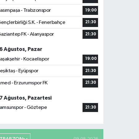
asımpaşa - Trabzonspor
19:00
ençlerbirliği S.K. - Fenerbahçe
21:30
aziantep FK - Alanyaspor
21:30
6 Ağustos, Pazar
aşakşehir - Kocaelispor
19:00
eşiktaş - Eyüpspor
21:30
med - Erzurumspor FK
21:30
7 Ağustos, Pazartesi
amsunspor - Göztepe
21:30
09.08.2026