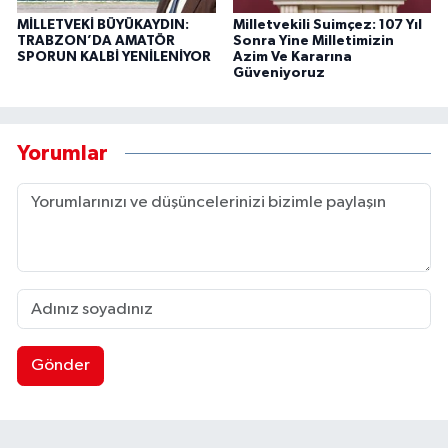
MİLLETVEKİ BÜYÜKAYDIN:
Milletvekili Suimçez: 107 Yıl
TRABZON’DA AMATÖR
Sonra Yine Milletimizin
SPORUN KALBİ YENİLENİYOR
Azim Ve Kararına
Güveniyoruz
Yorumlar
Gönder