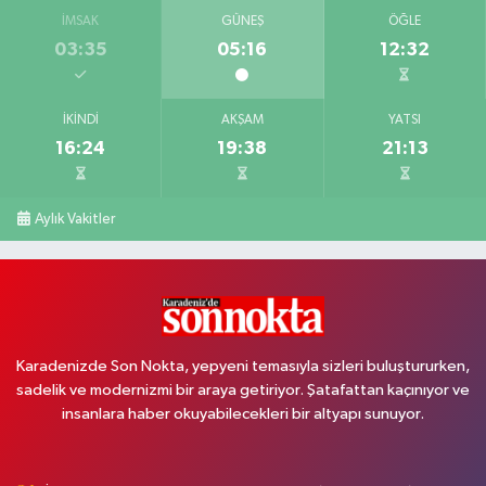
İMSAK
GÜNEŞ
ÖĞLE
03:35
05:16
12:32
İKINDI
AKŞAM
YATSI
16:24
19:38
21:13
Aylık Vakitler
Karadenizde Son Nokta, yepyeni temasıyla sizleri buluştururken,
sadelik ve modernizmi bir araya getiriyor. Şatafattan kaçınıyor ve
insanlara haber okuyabilecekleri bir altyapı sunuyor.