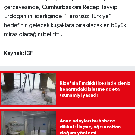
çerçevesinde, Cumhurbaşkanı Recep Tayyip
Erdoğan’ın liderliğinde “Terörsüz Türkiye”
hedefinin gelecek kuşaklara bırakılacak en büyük
miras olacağını belirtti.
Kaynak:
İGF
Rize'nin Fındıklı ilçesinde deniz
kenarındaki işletme adeta
tsunamiyi yaşadı
Anne adayları bu habere
dikkat: İlaçsız, ağrı azaltan
doğum yöntemi