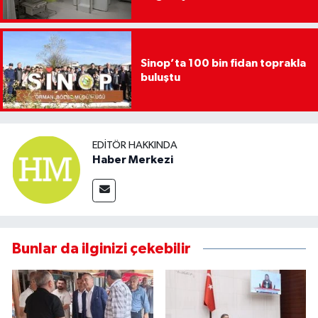
Sinop’ta 100 bin fidan toprakla
buluştu
EDITÖR HAKKINDA
Haber Merkezi
Bunlar da ilginizi çekebilir