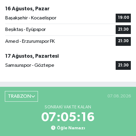
16 Ağustos, Pazar
Başakşehir - Kocaelispor
19:00
Beşiktaş - Eyüpspor
21:30
Amed - Erzurumspor FK
21:30
17 Ağustos, Pazartesi
Samsunspor - Göztepe
21:30
TRABZON
07.08.2026
SONRAKI VAKTE KALAN
07:05:16
Öğle Namazı