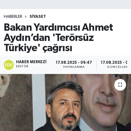
SİYASET
HABERLER
SİYASET
Bakan Yardımcısı Ahmet
Teknoloji
Aydın’dan 'Terörsüz
TRABZON
Türkiye' çağrısı
TRABZONSPOR
HABER MERKEZI
17.08.2025 - 09:47
17.08.2025 - 09
EDITÖR
YAYINLANMA
GÜNCELLEME
Yaşam