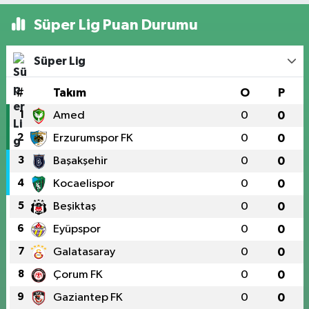
Süper Lig Puan Durumu
Süper Lig
#
Takım
O
P
1
Amed
0
0
2
Erzurumspor FK
0
0
3
Başakşehir
0
0
4
Kocaelispor
0
0
5
Beşiktaş
0
0
6
Eyüpspor
0
0
7
Galatasaray
0
0
8
Çorum FK
0
0
9
Gaziantep FK
0
0