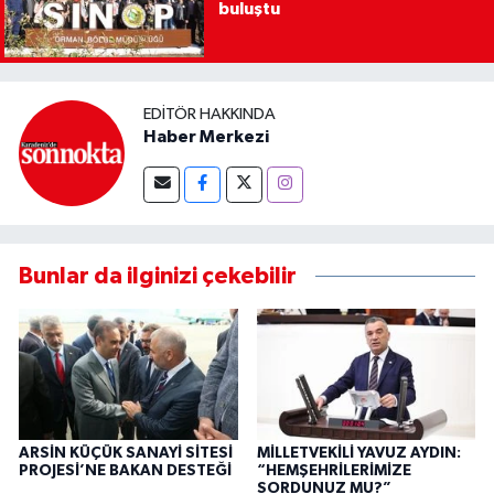
buluştu
EDITÖR HAKKINDA
Haber Merkezi
Bunlar da ilginizi çekebilir
ARSİN KÜÇÜK SANAYİ SİTESİ
MİLLETVEKİLİ YAVUZ AYDIN:
PROJESİ’NE BAKAN DESTEĞİ
“HEMŞEHRİLERİMİZE
SORDUNUZ MU?”