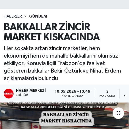
SİYASET
HABERLER
GÜNDEM
BAKKALLAR ZİNCİR
Teknoloji
MARKET KISKACINDA
TRABZON
Her sokakta artan zincir marketler, hem
TRABZONSPOR
ekonomiyi hem de mahalle bakkallarını olumsuz
etkiliyor. Konuyla ilgili Trabzon’da faaliyet
Yaşam
gösteren bakkallar Bekir Öztürk ve Nihat Erdem
açıklamalarda bulundu
HABER MERKEZI
10.05.2026 - 10:49
3
EDITÖR
YAYINLANMA
PAYLAŞIM
OK