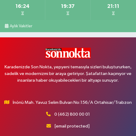
16:24
19:37
21:11
Aylık Vakitler
Karadenizde Son Nokta, yepyeni temasıyla sizleri buluştururken,
sadelik ve modernizmi bir araya getiriyor. Şatafattan kaçınıyor ve
insanlara haber okuyabilecekleri bir altyapı sunuyor.
İnönü Mah. Yavuz Selim Bulvarı No:156/A Ortahisar/Trabzon
0 (462) 800 00 01
[email protected]