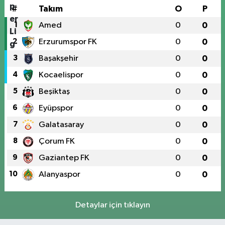
#
Takım
O
P
1
Amed
0
0
2
Erzurumspor FK
0
0
3
Başakşehir
0
0
4
Kocaelispor
0
0
5
Beşiktaş
0
0
6
Eyüpspor
0
0
7
Galatasaray
0
0
8
Çorum FK
0
0
9
Gaziantep FK
0
0
10
Alanyaspor
0
0
Detaylar için tıklayın