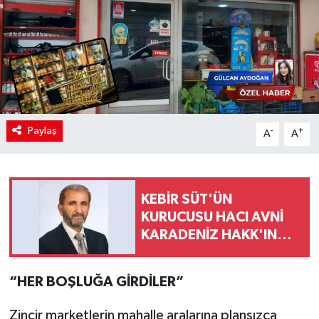
Paylaş
-
+
A
A
KEBİR SÜT'ÜN
KURUCUSU HACI AVNİ
KARADENİZ HAKK'IN
RAHMETİNE KAVUŞTU
“HER BOŞLUĞA GİRDİLER”
Zincir marketlerin mahalle aralarına plansızca