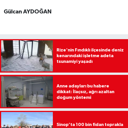
Gülcan AYDOĞAN
Rize'nin Fındıklı ilçesinde deniz
kenarındaki işletme adeta
tsunamiyi yaşadı
Anne adayları bu habere
dikkat: İlaçsız, ağrı azaltan
doğum yöntemi
Sinop’ta 100 bin fidan toprakla