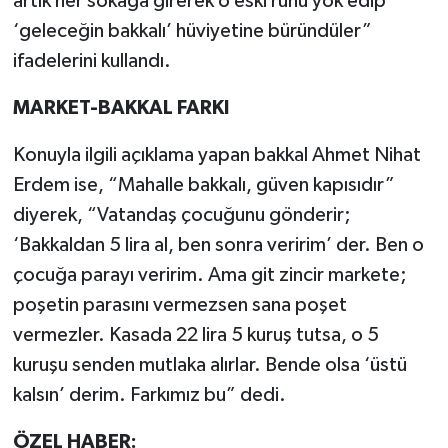
artık her sokağa girerek o eski ruhu yok edip
‘geleceğin bakkalı’ hüviyetine büründüler”
ifadelerini kullandı.
MARKET-BAKKAL FARKI
Konuyla ilgili açıklama yapan bakkal Ahmet Nihat
Erdem ise, “Mahalle bakkalı, güven kapısıdır”
diyerek, “Vatandaş çocuğunu gönderir;
‘Bakkaldan 5 lira al, ben sonra veririm’ der. Ben o
çocuğa parayı veririm. Ama git zincir markete;
poşetin parasını vermezsen sana poşet
vermezler. Kasada 22 lira 5 kuruş tutsa, o 5
kuruşu senden mutlaka alırlar. Bende olsa ‘üstü
kalsın’ derim. Farkımız bu” dedi.
ÖZEL HABER: