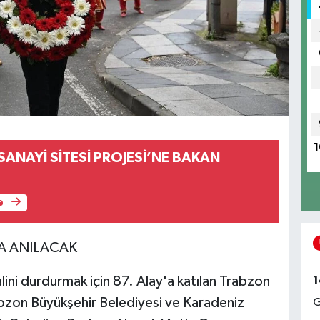
1
SANAYİ SİTESİ PROJESİ’NE BAKAN
e
A ANILACAK
1
lini durdurmak için 87. Alay'a katılan Trabzon
abzon Büyükşehir Belediyesi ve Karadeniz
G