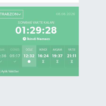
TRABZON
08.08.2026
SONRAKI VAKTE KALAN
01:29:27
İkindi Namazı
SAK
GÜNEŞ
ÖĞLE
İKINDI
AKŞAM
YATSI
:36
05:17
12:32
16:24
19:37
21:11
Aylık Vakitler