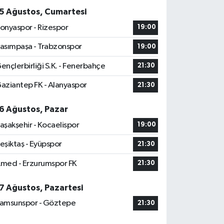
5 Ağustos, Cumartesi
onyaspor - Rizespor
19:00
asımpaşa - Trabzonspor
19:00
ençlerbirliği S.K. - Fenerbahçe
21:30
aziantep FK - Alanyaspor
21:30
6 Ağustos, Pazar
aşakşehir - Kocaelispor
19:00
eşiktaş - Eyüpspor
21:30
med - Erzurumspor FK
21:30
7 Ağustos, Pazartesi
amsunspor - Göztepe
21:30