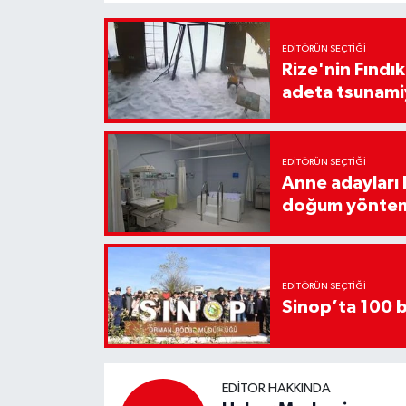
EDITÖRÜN SEÇTIĞI
Rize'nin Fındık
adeta tsunami
EDITÖRÜN SEÇTIĞI
Anne adayları b
doğum yönte
EDITÖRÜN SEÇTIĞI
Sinop’ta 100 b
EDITÖR HAKKINDA