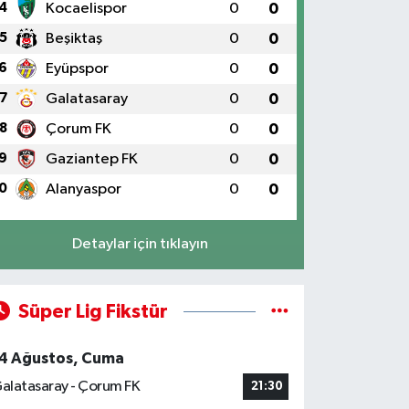
4
Kocaelispor
0
0
5
Beşiktaş
0
0
6
Eyüpspor
0
0
7
Galatasaray
0
0
8
Çorum FK
0
0
9
Gaziantep FK
0
0
0
Alanyaspor
0
0
Detaylar için tıklayın
Süper Lig Fikstür
4 Ağustos, Cuma
alatasaray - Çorum FK
21:30