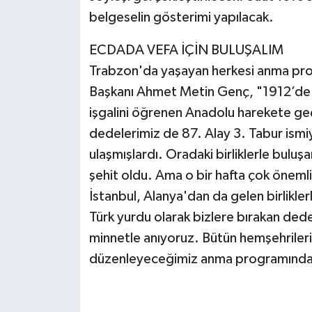
belgeselin gösterimi yapılacak.
ECDADA VEFA İÇİN BULUŞALIM
Trabzon'da yaşayan herkesi anma pr
Başkanı Ahmet Metin Genç, "1912’de B
işgalini öğrenen Anadolu harekete g
dedelerimiz de 87. Alay 3. Tabur ism
ulaşmışlardı. Oradaki birliklerle buluş
şehit oldu. Ama o bir hafta çok önemli
İstanbul, Alanya'dan da gelen birliklerl
Türk yurdu olarak bizlere bırakan dede
minnetle anıyoruz. Bütün hemşehrilerim
düzenleyeceğimiz anma programında 