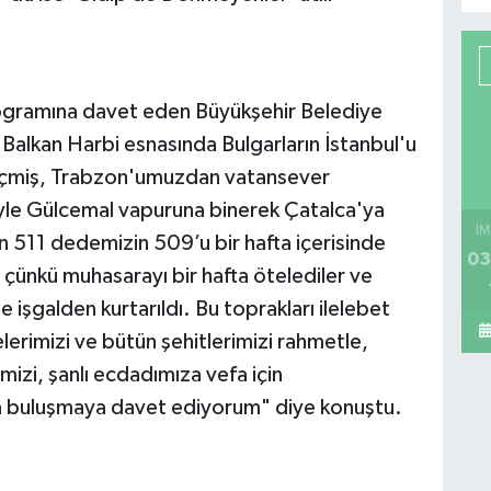
ogramına davet eden Büyükşehir Belediye
alkan Harbi esnasında Bulgarların İstanbul'u
eçmiş, Trabzon'umuzdan vatansever
iyle Gülcemal vapuruna binerek Çatalca'ya
İM
an 511 dedemizin 509’u bir hafta içerisinde
03
 çünkü muhasarayı bir hafta ötelediler ve
e işgalden kurtarıldı. Bu toprakları ilelebet
lerimizi ve bütün şehitlerimizi rahmetle,
izi, şanlı ecdadımıza vefa için
buluşmaya davet ediyorum" diye konuştu.