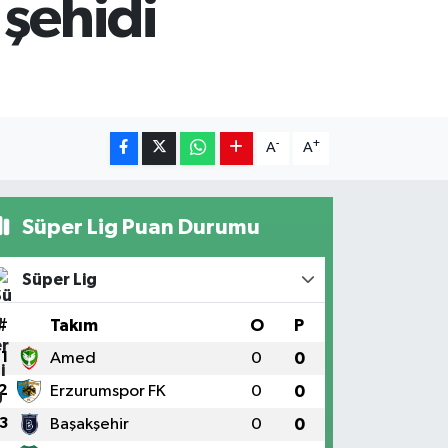
 şehidi
-
+
A
A
Süper Lig Puan Durumu
Süper Lig
#
Takım
O
P
1
Amed
0
0
2
Erzurumspor FK
0
0
3
Başakşehir
0
0