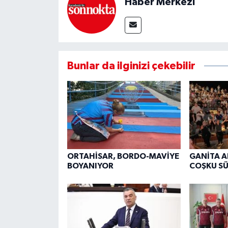
Haber Merkezi
Bunlar da ilginizi çekebilir
ORTAHİSAR, BORDO-MAVİYE
GANİTA 
BOYANIYOR
COŞKU S