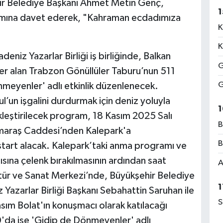
ehir Belediye Başkanı Ahmet Metin Genç,
1
amına davet ederek, "Kahraman ecdadımıza
K
K
niz Yazarlar Birliği iş birliğinde, Balkan
G
er alan Trabzon Gönüllüler Taburu’nun 511
G
meyenler' adlı etkinlik düzenlenecek.
’un işgalini durdurmak için deniz yoluyla
1
leştirilecek program, 18 Kasım 2025 Salı
B
maraş Caddesi’nden Kalepark'a
B
 start alacak. Kalepark’taki anma programı ve
sına çelenk bırakılmasının ardından saat
A
r ve Sanat Merkezi’nde, Büyükşehir Belediye
1
azarlar Birliği Başkanı Sebahattin Saruhan ile
S
sım Bolat'ın konuşmacı olarak katılacağı
0'da ise 'Gidip de Dönmeyenler' adlı