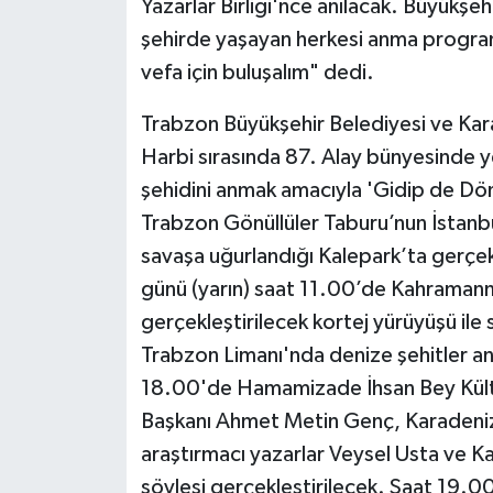
Yazarlar Birliği'nce anılacak. Büyükş
şehirde yaşayan herkesi anma progr
vefa için buluşalım" dedi.
Trabzon Büyükşehir Belediyesi ve Karade
Harbi sırasında 87. Alay bünyesinde y
şehidini anmak amacıyla 'Gidip de Dön
Trabzon Gönüllüler Taburu’nun İstanbul
savaşa uğurlandığı Kalepark’ta gerçek
günü (yarın) saat 11.00’de Kahraman
gerçekleştirilecek kortej yürüyüşü ile
Trabzon Limanı'nda denize şehitler anı
18.00'de Hamamizade İhsan Bey Kültü
Başkanı Ahmet Metin Genç, Karadeniz Y
araştırmacı yazarlar Veysel Usta ve Ka
söyleşi gerçekleştirilecek. Saat 19.0