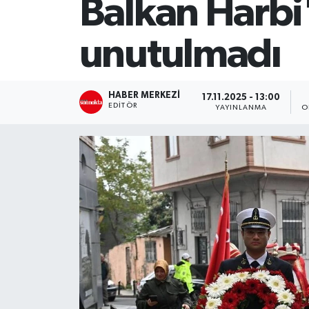
Balkan Harbi'
SİYASET
unutulmadı
Teknoloji
TRABZON
HABER MERKEZI
17.11.2025 - 13:00
EDITÖR
YAYINLANMA
O
TRABZONSPOR
Yaşam