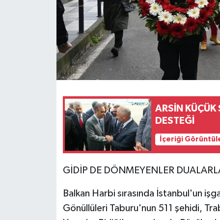
ARSİN KÜÇÜK 
DESTEĞİ
İçeriği Görüntül
GİDİP DE DÖNMEYENLER DUALARL
Balkan Harbi sırasında İstanbul'un işga
Gönüllüleri Taburu'nun 511 şehidi, Tr