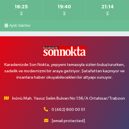
16:25
19:40
21:14
Aylık Vakitler
Karadenizde Son Nokta, yepyeni temasıyla sizleri buluştururken,
sadelik ve modernizmi bir araya getiriyor. Şatafattan kaçınıyor ve
insanlara haber okuyabilecekleri bir altyapı sunuyor.
İnönü Mah. Yavuz Selim Bulvarı No:156/A Ortahisar/Trabzon
0 (462) 800 00 01
[email protected]