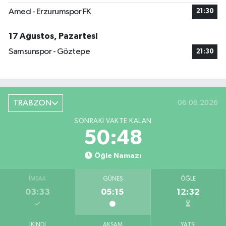
Amed - Erzurumspor FK
21:30
17 Ağustos, Pazartesi
Samsunspor - Göztepe
21:30
TRABZON
06.08.2026
SONRAKI VAKTE KALAN
50:48
Öğle Namazı
İMSAK
GÜNEŞ
ÖĞLE
03:33
05:15
12:32
İKINDI
AKŞAM
YATSI