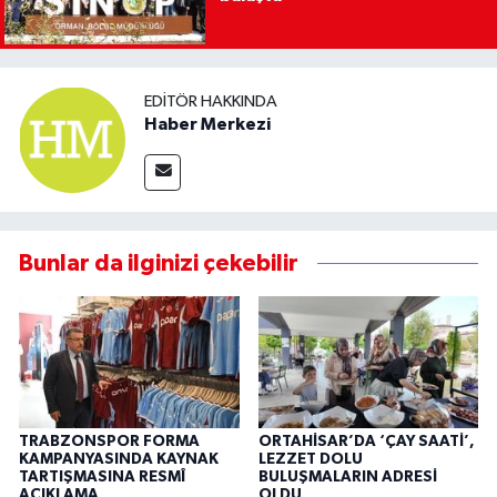
EDITÖR HAKKINDA
Haber Merkezi
Bunlar da ilginizi çekebilir
TRABZONSPOR FORMA
ORTAHİSAR’DA ‘ÇAY SAATİ’,
KAMPANYASINDA KAYNAK
LEZZET DOLU
TARTIŞMASINA RESMÎ
BULUŞMALARIN ADRESİ
AÇIKLAMA
OLDU