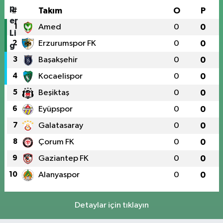
#
Takım
O
P
1
Amed
0
0
2
Erzurumspor FK
0
0
3
Başakşehir
0
0
4
Kocaelispor
0
0
5
Beşiktaş
0
0
6
Eyüpspor
0
0
7
Galatasaray
0
0
8
Çorum FK
0
0
9
Gaziantep FK
0
0
10
Alanyaspor
0
0
Detaylar için tıklayın