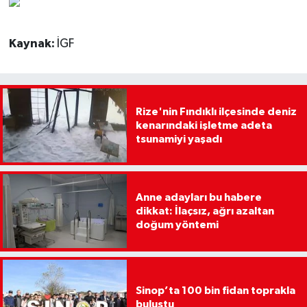
Kaynak:
İGF
Rize'nin Fındıklı ilçesinde deniz
kenarındaki işletme adeta
tsunamiyi yaşadı
Anne adayları bu habere
dikkat: İlaçsız, ağrı azaltan
doğum yöntemi
Sinop’ta 100 bin fidan toprakla
buluştu