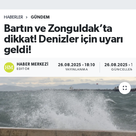
SİYASET
HABERLER
GÜNDEM
Bartın ve Zonguldak’ta
Teknoloji
dikkat! Denizler için uyarı
TRABZON
geldi!
TRABZONSPOR
HABER MERKEZI
26.08.2025 - 18:10
26.08.2025 - 18
EDITÖR
YAYINLANMA
GÜNCELLEME
Yaşam