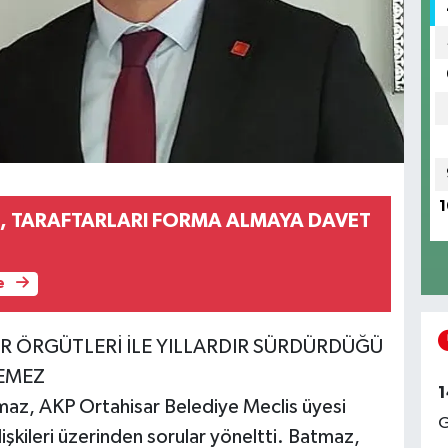
1
, TARAFTARLARI FORMA ALMAYA DAVET
e
R ÖRGÜTLERİ İLE YILLARDIR SÜRDÜRDÜĞÜ
TEMEZ
1
maz, AKP Ortahisar Belediye Meclis üyesi
G
kileri üzerinden sorular yöneltti. Batmaz,