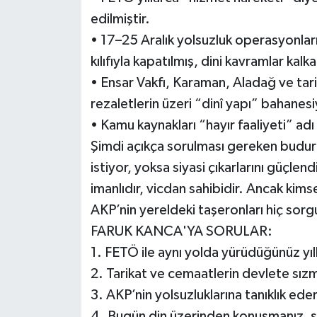
edilmiştir.
• 17–25 Aralık yolsuzluk operasyonlar
kılıfıyla kapatılmış, dini kavramlar kalka
• Ensar Vakfı, Karaman, Aladağ ve tari
rezaletlerin üzeri “dinî yapı” bahanes
• Kamu kaynakları “hayır faaliyeti” adı 
Şimdi açıkça sorulması gereken budur:
istiyor, yoksa siyasi çıkarlarını güçlen
imanlıdır, vicdan sahibidir. Ancak kim
AKP’nin yereldeki taşeronları hiç sor
FARUK KANCA'YA SORULAR:
1. FETÖ ile aynı yolda yürüdüğünüz yı
2. Tarikat ve cemaatlerin devlete sız
3. AKP’nin yolsuzluklarına tanıklık ed
4. Bugün din üzerinden konuşmanız, siy