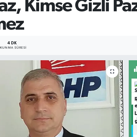
, Kimse Gizli Paz
mez
4 DK
KUNMA SÜRESI