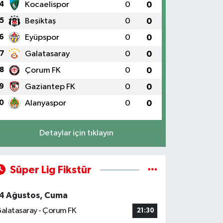
4
Kocaelispor
0
0
5
Beşiktaş
0
0
6
Eyüpspor
0
0
7
Galatasaray
0
0
8
Çorum FK
0
0
9
Gaziantep FK
0
0
0
Alanyaspor
0
0
Detaylar için tıklayın
Süper Lig Fikstür
4 Ağustos, Cuma
alatasaray - Çorum FK
21:30