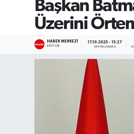
Başkan Batmaz
SİYASET
Üzerini Örte
Teknoloji
TRABZON
HABER MERKEZI
17.10.2025 - 15:27
EDITÖR
YAYINLANMA
O
TRABZONSPOR
Yaşam