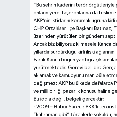
“Bu şehrin kaderini terör örgütleriyle p
onların yerel taşeronlarına da teslim
AKP’nin iktidarını korumak uğruna kirli
CHP Ortahisar İlçe Başkanı Batmaz, 
üzerinden yürütülen bir gündem saptı
Ancak biz biliyoruz ki mesele Kanca’d
yıllardır sürdürdüğü kirli ilişki ağların
Faruk Kanca bugün yaptığı açıklamalarl
yürütmektedir. Görevi bellidir: Gerçek
aklamak ve kamuoyunu manipüle etmek
değişmez: AKP bu ülkede defalarca PK
ve milli birliği pazarlık konusu haline ge
Bu iddia değil, belgeli gerçektir:
- 2009 – Habur Süreci: PKK’lı teröristl
“kahraman gibi” törenlerle sokuldu, huk