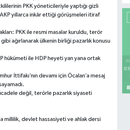
lilerinin PKK yöneticileriyle yaptığı gizli
AKP yıllarca inkâr ettiği görüşmeleri itiraf
kları: PKK ile resmi masalar kuruldu, terör
ibi ağırlanarak ülkenin birliği pazarlık konusu
 hükümeti ile HDP heyeti yan yana ortak
İM
03
umhur İttifakı’nın devamı için Öcalan’a mesaj
 sayamadı.
adele değil, terörle pazarlık siyaseti
llilik, devlet hassasiyeti ve ahlak dersi