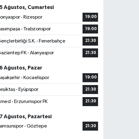
5 Ağustos, Cumartesi
onyaspor - Rizespor
19:00
asımpaşa - Trabzonspor
19:00
ençlerbirliği S.K. - Fenerbahçe
21:30
aziantep FK - Alanyaspor
21:30
6 Ağustos, Pazar
aşakşehir - Kocaelispor
19:00
eşiktaş - Eyüpspor
21:30
med - Erzurumspor FK
21:30
7 Ağustos, Pazartesi
amsunspor - Göztepe
21:30