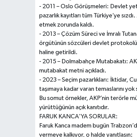
- 2011 – Oslo Görüşmeleri: Devlet yetki
pazarlık kayıtları tüm Türkiye’ye sızdı. 
etmek zorunda kaldı.
- 2013 – Çözüm Süreci ve İmralı Tutana
örgütünün sözcüleri devlet protokolü g
haline getirildi.
- 2015 – Dolmabahçe Mutabakatı: AKP
mutabakat metni açıkladı.
- 2023 – Seçim pazarlıkları: İktidar, C
taşımaya kadar varan temaslarını yok
Bu somut örnekler, AKP’nin terörle müc
yürüttüğünün açık kanıtıdır.
FARUK KANCA'YA SORULAR:
Faruk Kanca madem bugün Trabzon’da mi
vermeye kalkıyor, o halde yanıtlasın: