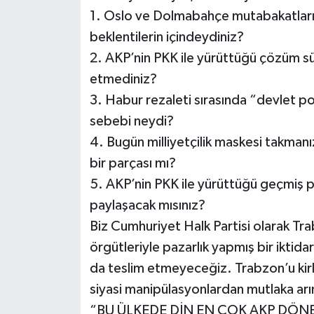
1. Oslo ve Dolmabahçe mutabakatlarına 
beklentilerin içindeydiniz?
2. AKP’nin PKK ile yürüttüğü çözüm sür
etmediniz?
3. Habur rezaleti sırasında “devlet po
sebebi neydi?
4. Bugün milliyetçilik maskesi takmanız s
bir parçası mı?
5. AKP’nin PKK ile yürüttüğü geçmiş paz
paylaşacak mısınız?
Biz Cumhuriyet Halk Partisi olarak Tra
örgütleriyle pazarlık yapmış bir iktidar
da teslim etmeyeceğiz. Trabzon’u kirli 
siyasi manipülasyonlardan mutlaka arı
“BU ÜLKEDE DİN EN ÇOK AKP DÖNE