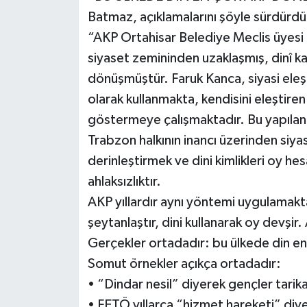
Batmaz, açıklamalarını şöyle sürdürdü
“AKP Ortahisar Belediye Meclis üyesi F
siyaset zemininden uzaklaşmış, dinî ka
dönüşmüştür. Faruk Kanca, siyasi eleşt
olarak kullanmakta, kendisini eleştire
göstermeye çalışmaktadır. Bu yapılanı
Trabzon halkının inancı üzerinden siy
derinleştirmek ve dini kimlikleri oy he
ahlaksızlıktır.
AKP yıllardır aynı yöntemi uygulamaktad
şeytanlaştır, dini kullanarak oy devşi
Gerçekler ortadadır: bu ülkede din en
Somut örnekler açıkça ortadadır:
• “Dindar nesil” diyerek gençler tarika
• FETÖ yıllarca “hizmet hareketi” diy