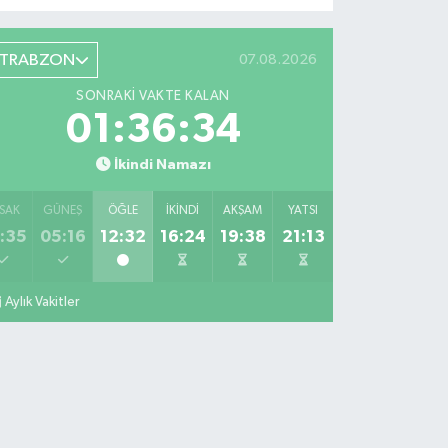
TRABZON
07.08.2026
SONRAKI VAKTE KALAN
01:36:33
İkindi Namazı
SAK
GÜNEŞ
ÖĞLE
İKINDI
AKŞAM
YATSI
:35
05:16
12:32
16:24
19:38
21:13
Aylık Vakitler