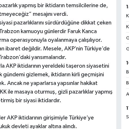
azarlık yapmış bir iktidarın temsilcilerine de,
1
 etmeyeceğiz” mesajını verdi.
K
 siyasi pazarlıklarını sürdürdüğüne dikkat çeken
K
“Trabzon kamuoyu günlerdir Faruk Kanca
G
rma operasyonuyla oyalanmaya çalışılıyor.
an ibaret değildir. Mesele, AKP’nin Türkiye’de
G
ın Trabzon’daki yansımalarıdır.
1
a AKP iktidarının yereldeki taşeron siyasetini
B
 gündemi gizlemek, iktidarın kirli geçmişini
. Ancak ne yaparlarsa yapsınlar hakikat
B
K ile masaya oturmuş, gizli pazarlıklar yapmış
A
tirmiş bir siyasi iktidardır.
1
S
er AKP iktidarının girişimiyle Türkiye’ye
uk devleti ayaklar altına alındı.