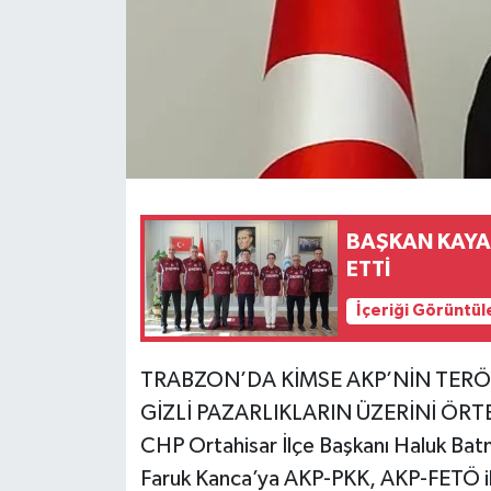
BAŞKAN KAYA
ETTİ
İçeriği Görüntül
TRABZON’DA KİMSE AKP’NİN TERÖ
GİZLİ PAZARLIKLARIN ÜZERİNİ ÖR
CHP Ortahisar İlçe Başkanı Haluk Bat
Faruk Kanca’ya AKP-PKK, AKP-FETÖ iliş