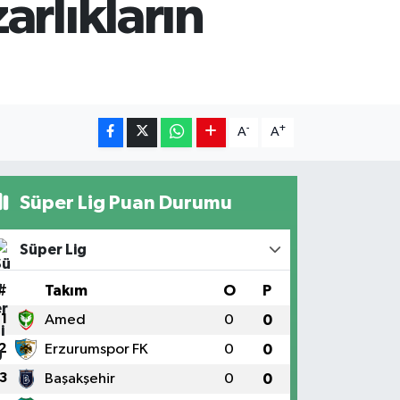
arlıkların
-
+
A
A
Süper Lig Puan Durumu
Süper Lig
#
Takım
O
P
1
Amed
0
0
2
Erzurumspor FK
0
0
3
Başakşehir
0
0