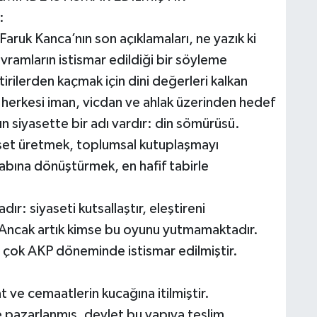
:
aruk Kanca’nın son açıklamaları, ne yazık ki
vramların istismar edildiği bir söyleme
irilerden kaçmak için dini değerleri kalkan
n herkesi iman, vicdan ve ahlak üzerinden hedef
n siyasette bir adı vardır: din sömürüsü.
aset üretmek, toplumsal kutuplaşmayı
sabına dönüştürmek, en hafif tabirle
ır: siyaseti kutsallaştır, eleştireni
r. Ancak artık kimse bu oyunu yutmamaktadır.
 çok AKP döneminde istismar edilmiştir.
t ve cemaatlerin kucağına itilmiştir.
e pazarlanmış, devlet bu yapıya teslim