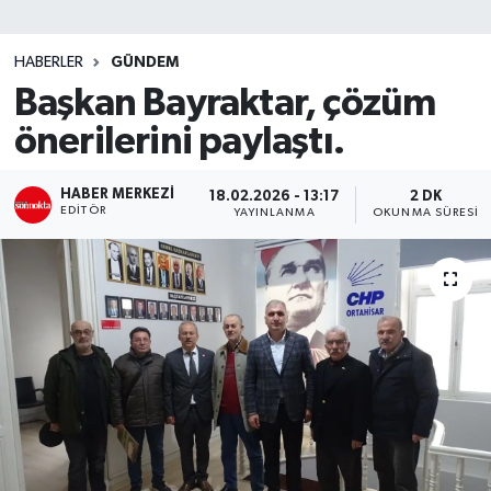
SİYASET
HABERLER
GÜNDEM
Başkan Bayraktar, çözüm
Teknoloji
önerilerini paylaştı.
TRABZON
HABER MERKEZI
18.02.2026 - 13:17
2 DK
TRABZONSPOR
EDITÖR
YAYINLANMA
OKUNMA SÜRESI
Yaşam