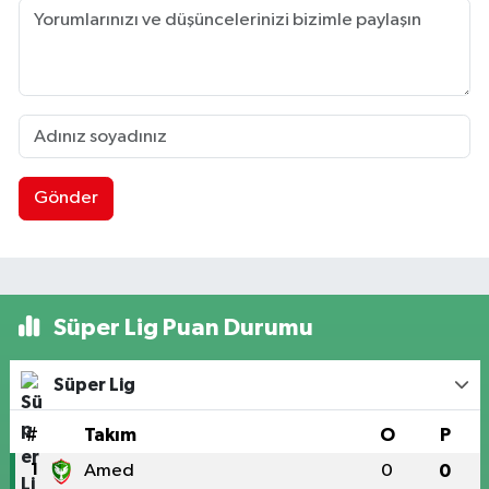
Gönder
Süper Lig Puan Durumu
Süper Lig
#
Takım
O
P
1
Amed
0
0