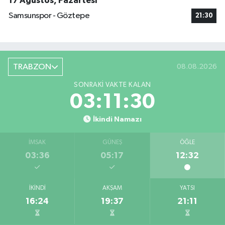
17 Ağustos, Pazartesi
Samsunspor - Göztepe
21:30
TRABZON
08.08.2026
SONRAKI VAKTE KALAN
03:11:29
İkindi Namazı
İMSAK
GÜNEŞ
ÖĞLE
03:36
05:17
12:32
İKINDI
AKŞAM
YATSI
16:24
19:37
21:11