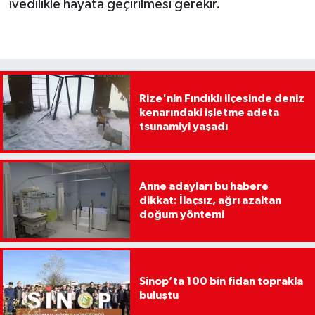
ivedilikle hayata geçirilmesi gerekir.
Rize'nin Fındıklı ilçesinde deniz
kenarındaki işletme adeta
tsunamiyi yaşadı
Anne adayları bu habere
dikkat: İlaçsız, ağrı azaltan
doğum yöntemi
Sinop’ta 100 bin fidan toprakla
buluştu