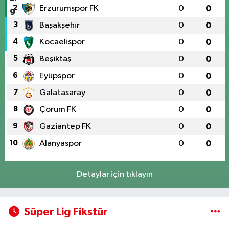
2
Erzurumspor FK
0
0
3
Başakşehir
0
0
4
Kocaelispor
0
0
5
Beşiktaş
0
0
6
Eyüpspor
0
0
7
Galatasaray
0
0
8
Çorum FK
0
0
9
Gaziantep FK
0
0
10
Alanyaspor
0
0
Detaylar için tıklayın
Süper Lig Fikstür