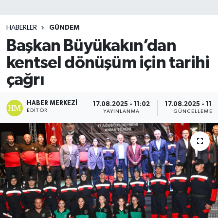
SİYASET
HABERLER
GÜNDEM
Başkan Büyükakın’dan
Teknoloji
kentsel dönüşüm için tarihi
TRABZON
çağrı
TRABZONSPOR
HABER MERKEZI
17.08.2025 - 11:02
17.08.2025 - 11:1
EDITÖR
YAYINLANMA
GÜNCELLEME
Yaşam