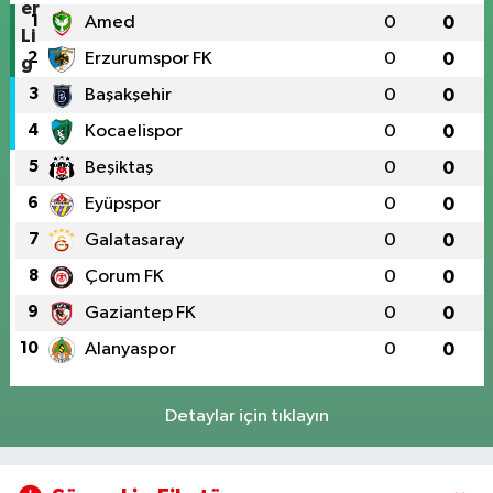
1
Amed
0
0
2
Erzurumspor FK
0
0
3
Başakşehir
0
0
4
Kocaelispor
0
0
5
Beşiktaş
0
0
6
Eyüpspor
0
0
7
Galatasaray
0
0
8
Çorum FK
0
0
9
Gaziantep FK
0
0
10
Alanyaspor
0
0
Detaylar için tıklayın