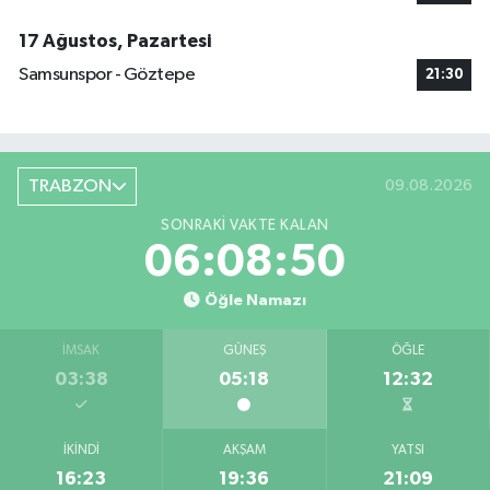
17 Ağustos, Pazartesi
Samsunspor - Göztepe
21:30
TRABZON
09.08.2026
SONRAKI VAKTE KALAN
06:08:49
Öğle Namazı
İMSAK
GÜNEŞ
ÖĞLE
03:38
05:18
12:32
İKINDI
AKŞAM
YATSI
16:23
19:36
21:09