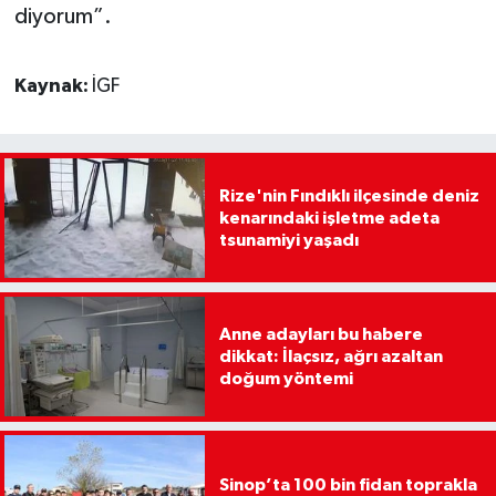
diyorum”.
Kaynak:
İGF
Rize'nin Fındıklı ilçesinde deniz
kenarındaki işletme adeta
tsunamiyi yaşadı
Anne adayları bu habere
dikkat: İlaçsız, ağrı azaltan
doğum yöntemi
Sinop’ta 100 bin fidan toprakla