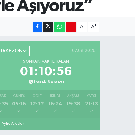
le Aşıyoruz”
-
+
A
A
TRABZON
07.08.2026
SONRAKI VAKTE KALAN
01:10:55
İmsak Namazı
SAK
GÜNEŞ
ÖĞLE
İKINDI
AKŞAM
YATSI
:35
05:16
12:32
16:24
19:38
21:13
Aylık Vakitler