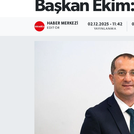
Başkan Ekim:
SİYASET
HABER MERKEZI
02.12.2025 - 11:42
0
Teknoloji
EDITÖR
YAYINLANMA
TRABZON
TRABZONSPOR
Yaşam