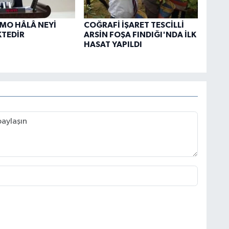
TMO HÂLÂ NEYİ
COĞRAFİ İŞARET TESCİLLİ
KTEDİR
ARSİN FOŞA FINDIĞI'NDA İLK
HASAT YAPILDI