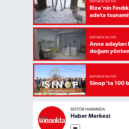
EDITÖRÜN SEÇTIĞI
Rize'nin Fındık
adeta tsunami
EDITÖRÜN SEÇTIĞI
Anne adayları b
doğum yönte
EDITÖRÜN SEÇTIĞI
Sinop’ta 100 b
EDITÖR HAKKINDA
Haber Merkezi