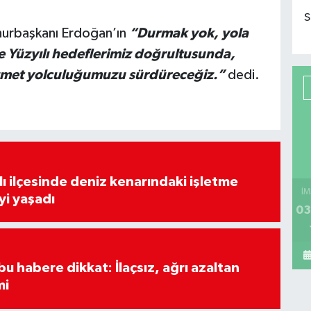
S
urbaşkanı Erdoğan’ın
“Durmak yok, yola
e Yüzyılı hedeflerimiz doğrultusunda,
hizmet yolculuğumuzu sürdüreceğiz.”
dedi.
lı ilçesinde deniz kenarındaki işletme
İM
yi yaşadı
03
u habere dikkat: İlaçsız, ağrı azaltan
mi