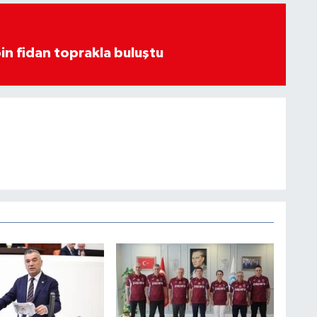
in fidan toprakla buluştu