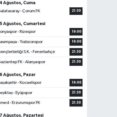
4 Ağustos, Cuma
alatasaray - Çorum FK
21:30
5 Ağustos, Cumartesi
onyaspor - Rizespor
19:00
asımpaşa - Trabzonspor
19:00
ençlerbirliği S.K. - Fenerbahçe
21:30
aziantep FK - Alanyaspor
21:30
6 Ağustos, Pazar
aşakşehir - Kocaelispor
19:00
eşiktaş - Eyüpspor
21:30
med - Erzurumspor FK
21:30
7 Ağustos, Pazartesi