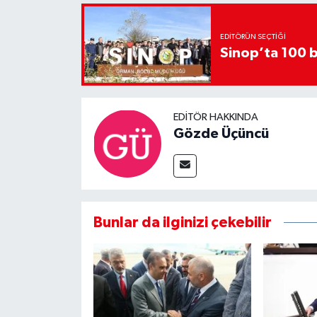
EDITÖRÜN SEÇTIĞI
Sinop’ta 100 b
EDITÖR HAKKINDA
Gözde Üçüncü
Bunlar da ilginizi çekebilir