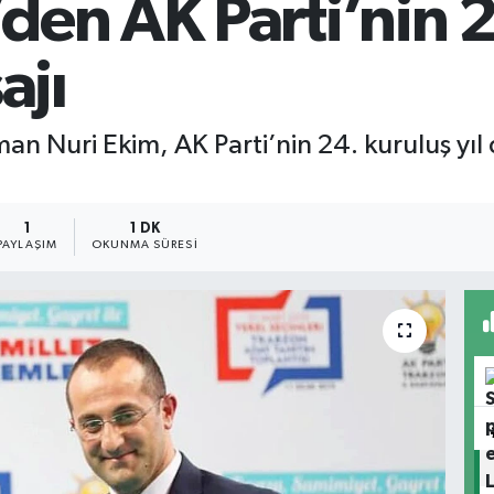
en AK Parti’nin 24
jı
n Nuri Ekim, AK Parti’nin 24. kuruluş yıl
1
1 DK
PAYLAŞIM
OKUNMA SÜRESI