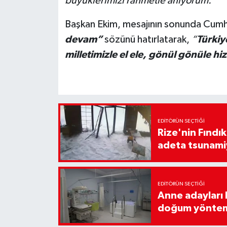
büyüklerimizi rahmetle anıyorum.”
Başkan Ekim, mesajının sonunda Cumh
devam”
sözünü hatırlatarak,
“
Türkiy
milletimizle el ele, gönül gönüle 
EDITÖRÜN SEÇTIĞI
Rize'nin Fındık
adeta tsunami
EDITÖRÜN SEÇTIĞI
Anne adayları b
doğum yönte