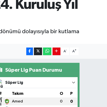
. Kuruluş Yıl
 dönümü dolayısıyla bir kutlama
-
+
A
A
Süper Lig Puan Durumu
Süper Lig
#
Takım
O
P
1
Amed
0
0