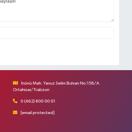
İnönü Mah. Yavuz Selim Bulvarı No:156/A
Ortahisar/Trabzon
0 (462) 800 00 01
[email protected]