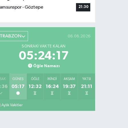
amsunspor - Göztepe
21:30
TRABZON
08.08.2026
SONRAKI VAKTE KALAN
05:24:16
Öğle Namazı
SAK
GÜNEŞ
ÖĞLE
İKINDI
AKŞAM
YATSI
:36
05:17
12:32
16:24
19:37
21:11
Aylık Vakitler