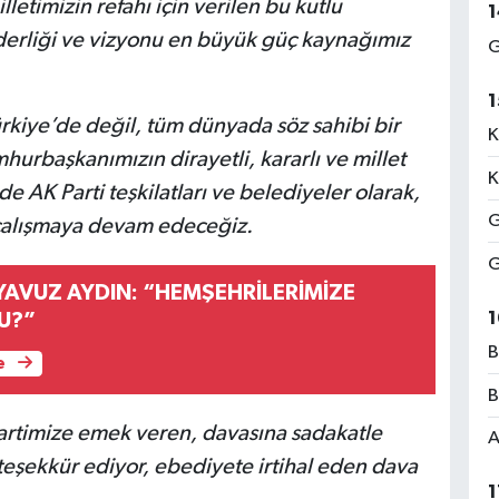
letimizin refahı için verilen bu kutlu
1
erliği ve vizyonu en büyük güç kaynağımız
G
1
kiye’de değil, tüm dünyada söz sahibi bir
K
rbaşkanımızın dirayetli, kararlı ve millet
K
de AK Parti teşkilatları ve belediyeler olarak,
G
çalışmaya devam edeceğiz.
G
 YAVUZ AYDIN: “HEMŞEHRİLERİMİZE
1
U?”
B
e
B
artimize emek veren, davasına sadakatle
A
teşekkür ediyor, ebediyete irtihal eden dava
1