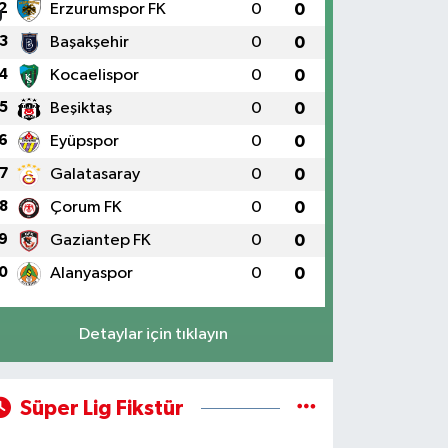
2
Erzurumspor FK
0
0
3
Başakşehir
0
0
4
Kocaelispor
0
0
5
Beşiktaş
0
0
6
Eyüpspor
0
0
7
Galatasaray
0
0
8
Çorum FK
0
0
9
Gaziantep FK
0
0
0
Alanyaspor
0
0
Detaylar için tıklayın
Süper Lig Fikstür