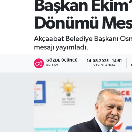
Başkan Ekim’d
SİYASET
Dönümü Mesa
Teknoloji
Akçaabat Belediye Başkanı Osma
TRABZON
mesajı yayımladı.
TRABZONSPOR
GÖZDE ÜÇÜNCÜ
14.08.2025 - 14:51
EDITÖR
YAYINLANMA
Yaşam