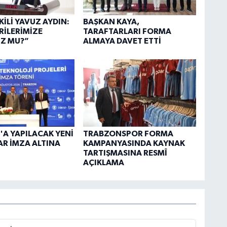
KİLİ YAVUZ AYDIN:
BAŞKAN KAYA,
İLERİMİZE
TARAFTARLARI FORMA
Z MU?”
ALMAYA DAVET ETTİ
A YAPILACAK YENİ
TRABZONSPOR FORMA
AR İMZA ALTINA
KAMPANYASINDA KAYNAK
TARTIŞMASINA RESMÎ
AÇIKLAMA