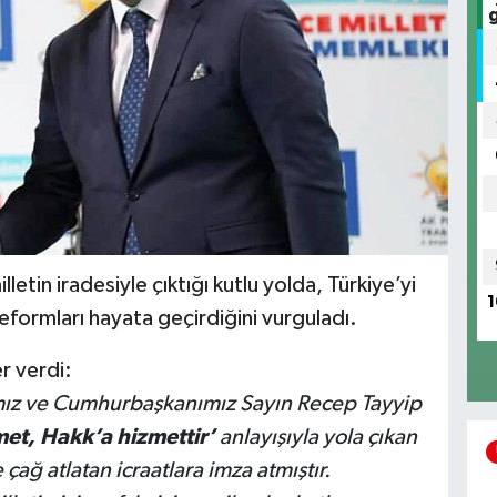
etin iradesiyle çıktığı kutlu yolda, Türkiye’yi
1
eformları hayata geçirdiğini vurguladı.
r verdi:
ız ve Cumhurbaşkanımız Sayın Recep Tayyip
met, Hakk’a hizmettir’
anlayışıyla yola çıkan
çağ atlatan icraatlara imza atmıştır.