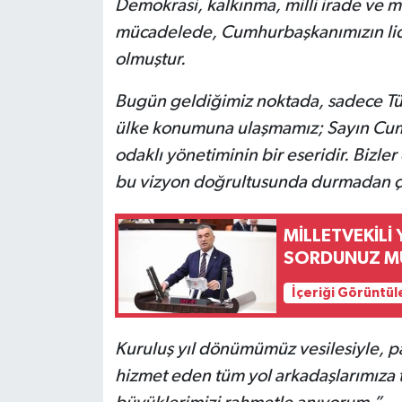
Demokrasi, kalkınma, milli irade ve mil
mücadelede, Cumhurbaşkanımızın lid
olmuştur.
Bugün geldiğimiz noktada, sadece Tür
ülke konumuna ulaşmamız; Sayın Cumhu
odaklı yönetiminin bir eseridir. Bizler 
bu vizyon doğrultusunda durmadan 
MİLLETVEKİLİ
SORDUNUZ M
İçeriği Görüntül
Kuruluş yıl dönümümüz vesilesiyle, p
hizmet eden tüm yol arkadaşlarımıza 