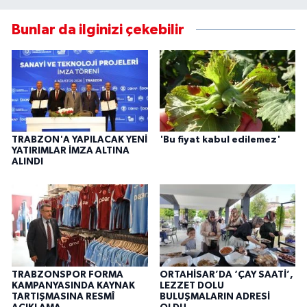
Bunlar da ilginizi çekebilir
TRABZON'A YAPILACAK YENİ
'Bu fiyat kabul edilemez'
YATIRIMLAR İMZA ALTINA
ALINDI
TRABZONSPOR FORMA
ORTAHİSAR’DA ‘ÇAY SAATİ’,
KAMPANYASINDA KAYNAK
LEZZET DOLU
TARTIŞMASINA RESMÎ
BULUŞMALARIN ADRESİ