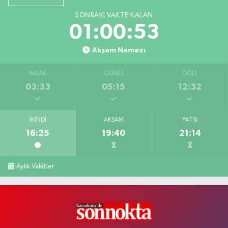
SONRAKI VAKTE KALAN
01:00:52
Akşam Namazı
İMSAK
GÜNEŞ
ÖĞLE
03:33
05:15
12:32
İKINDI
AKŞAM
YATSI
16:25
19:40
21:14
Aylık Vakitler