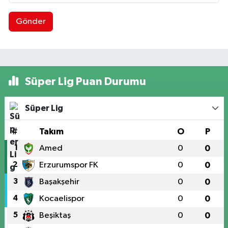
Gönder
Süper Lig Puan Durumu
Süper Lig
#
Takım
O
P
1
Amed
0
0
2
Erzurumspor FK
0
0
3
Başakşehir
0
0
4
Kocaelispor
0
0
5
Beşiktaş
0
0