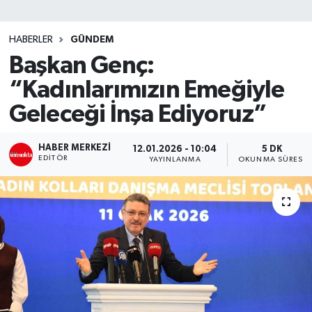
SİYASET
HABERLER
GÜNDEM
Başkan Genç:
Teknoloji
“Kadınlarımızın Emeğiyle
TRABZON
Geleceği İnşa Ediyoruz”
TRABZONSPOR
HABER MERKEZI
12.01.2026 - 10:04
5 DK
EDITÖR
YAYINLANMA
OKUNMA SÜRESI
Yaşam