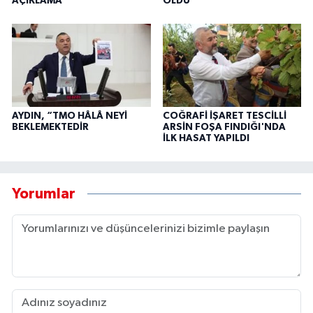
AÇIKLAMA
OLDU
AYDIN, “TMO HÂLÂ NEYİ
COĞRAFİ İŞARET TESCİLLİ
BEKLEMEKTEDİR
ARSİN FOŞA FINDIĞI'NDA
İLK HASAT YAPILDI
Yorumlar