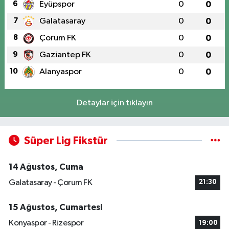
6
Eyüpspor
0
0
7
Galatasaray
0
0
8
Çorum FK
0
0
9
Gaziantep FK
0
0
10
Alanyaspor
0
0
Detaylar için tıklayın
Süper Lig Fikstür
14 Ağustos, Cuma
Galatasaray - Çorum FK
21:30
15 Ağustos, Cumartesi
Konyaspor - Rizespor
19:00