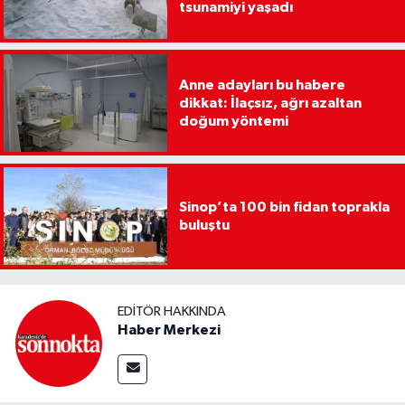
tsunamiyi yaşadı
Anne adayları bu habere
dikkat: İlaçsız, ağrı azaltan
doğum yöntemi
Sinop’ta 100 bin fidan toprakla
buluştu
EDITÖR HAKKINDA
Haber Merkezi