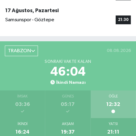
17 Ağustos, Pazartesi
Samsunspor - Göztepe
21:30
TRABZON
08.08.2026
SONRAKI VAKTE KALAN
46:04
İkindi Namazı
İMSAK
GÜNEŞ
ÖĞLE
03:36
05:17
12:32
İKINDI
AKŞAM
YATSI
16:24
19:37
21:11