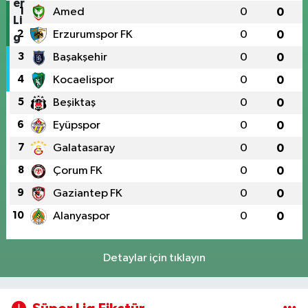
1
Amed
0
0
2
Erzurumspor FK
0
0
3
Başakşehir
0
0
4
Kocaelispor
0
0
5
Beşiktaş
0
0
6
Eyüpspor
0
0
7
Galatasaray
0
0
8
Çorum FK
0
0
9
Gaziantep FK
0
0
10
Alanyaspor
0
0
Detaylar için tıklayın