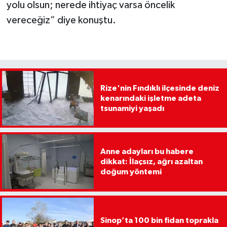
yolu olsun; nerede ihtiyaç varsa öncelik
vereceğiz” diye konuştu.
Rize'nin Fındıklı ilçesinde deniz
kenarındaki işletme adeta
tsunamiyi yaşadı
Anne adayları bu habere
dikkat: İlaçsız, ağrı azaltan
doğum yöntemi
Sinop’ta 100 bin fidan toprakla