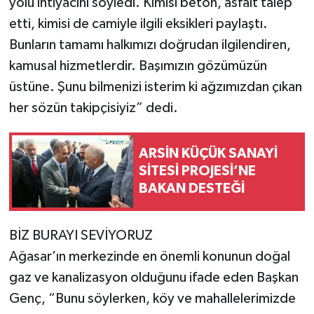
yolu ihtiyacını söyledi. Kimisi beton, asfalt talep
etti, kimisi de camiyle ilgili eksikleri paylaştı.
Bunların tamamı halkımızı doğrudan ilgilendiren,
kamusal hizmetlerdir. Başımızın gözümüzün
üstüne. Şunu bilmenizi isterim ki ağzımızdan çıkan
her sözün takipçisiyiz” dedi.
ARSİN KÜÇÜK SANAYİ
SİTESİ PROJESİ’NE
BAKAN DESTEĞİ
BİZ BURAYI SEVİYORUZ
Ağasar’ın merkezinde en önemli konunun doğal
gaz ve kanalizasyon olduğunu ifade eden Başkan
Genç, “Bunu söylerken, köy ve mahallelerimizde