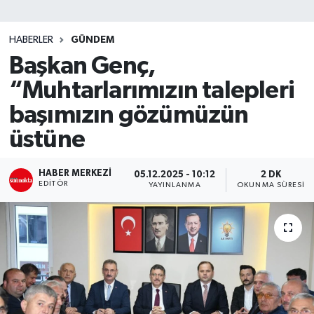
SİYASET
HABERLER
GÜNDEM
Başkan Genç,
Teknoloji
“Muhtarlarımızın talepleri
TRABZON
başımızın gözümüzün
TRABZONSPOR
üstüne
Yaşam
HABER MERKEZI
05.12.2025 - 10:12
2 DK
EDITÖR
YAYINLANMA
OKUNMA SÜRESI