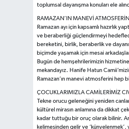
toplumsal dayanışma konuları ele alınd
RAMAZAN’IN MANEVİ ATMOSFERİND
Ramazan ayı için kapsamlı hazırlık yapt
ve beraberliği güçlendirmeyi hedefled
bereketini, birlik, beraberlik ve daya
biçimde yaşamak için mesai arkadaşları
Bugün de hemşehrilerimizin hizmetin
mekandayız. Hanife Hatun Camii’miz
Ramazan’ın manevi atmosferini hep bi
ÇOCUKLARIMIZLA CAMİLERİMİZ CIV
Tekne orucu geleneğini yeniden canlan
kültürel mirasın anlamına da dikkat ç
kadar tuttuğu bir oruç olarak bilinir. 
kelimesinden gelir ve ‘künyelenmek’, 