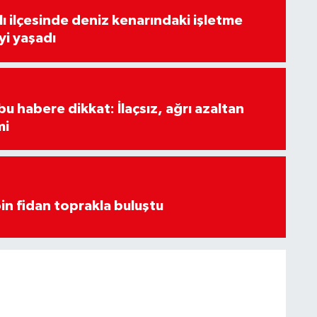
lı ilçesinde deniz kenarındaki işletme
yi yaşadı
u habere dikkat: İlaçsız, ağrı azaltan
mi
in fidan toprakla buluştu