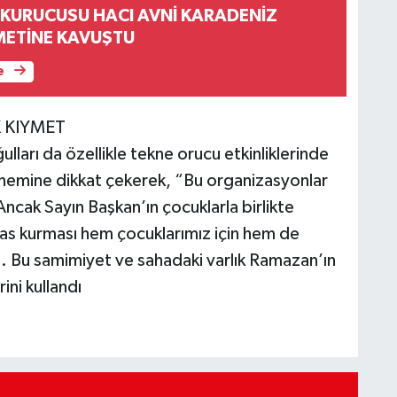
 KURUCUSU HACI AVNİ KARADENİZ
METİNE KAVUŞTU
e
 KIYMET
arı da özellikle tekne orucu etkinliklerinde
önemine dikkat çekerek, “Bu organizasyonlar
. Ancak Sayın Başkan’ın çocuklarla birlikte
as kurması hem çocuklarımız için hem de
i. Bu samimiyet ve sahadaki varlık Ramazan’ın
ini kullandı