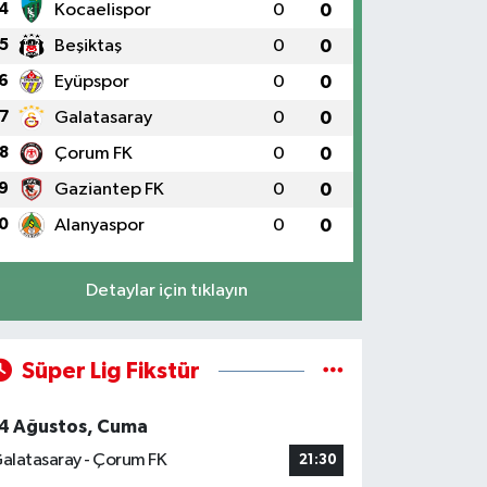
4
Kocaelispor
0
0
5
Beşiktaş
0
0
6
Eyüpspor
0
0
7
Galatasaray
0
0
8
Çorum FK
0
0
9
Gaziantep FK
0
0
0
Alanyaspor
0
0
Detaylar için tıklayın
Süper Lig Fikstür
4 Ağustos, Cuma
alatasaray - Çorum FK
21:30