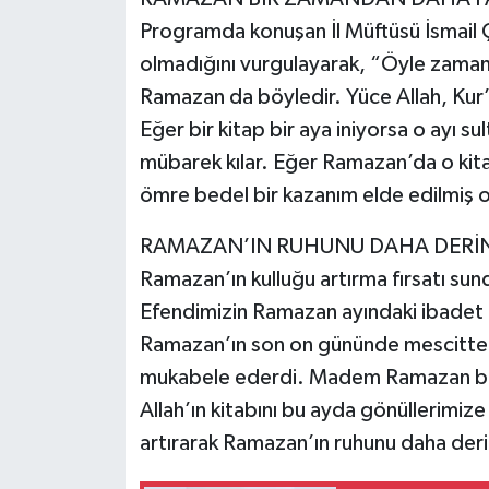
Programda konuşan İl Müftüsü İsmail Ç
olmadığını vurgulayarak, “Öyle zamanl
Ramazan da böyledir. Yüce Allah, Kur’an
Eğer bir kitap bir aya iniyorsa o ayı su
mübarek kılar. Eğer Ramazan’da o kitap
ömre bedel bir kazanım elde edilmiş o
RAMAZAN’IN RUHUNU DAHA DERİN
Ramazan’ın kulluğu artırma fırsatı s
Efendimizin Ramazan ayındaki ibadet 
Ramazan’ın son on gününde mescitte iti
mukabele ederdi. Madem Ramazan bir 
Allah’ın kitabını bu ayda gönüllerimiz
artırarak Ramazan’ın ruhunu daha deri