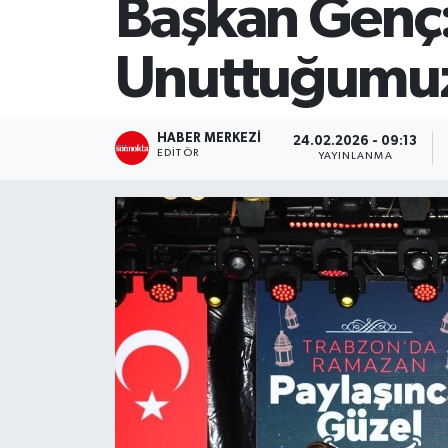
Başkan Genç:
SİYASET
Unuttuğumuz 
Teknoloji
TRABZON
HABER MERKEZI
24.02.2026 - 09:13
EDITÖR
YAYINLANMA
TRABZONSPOR
Yaşam