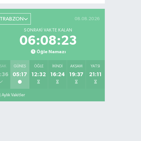
TRABZON
08.08.2026
SONRAKI VAKTE KALAN
06:08:22
Öğle Namazı
SAK
GÜNEŞ
ÖĞLE
İKINDI
AKŞAM
YATSI
:36
05:17
12:32
16:24
19:37
21:11
Aylık Vakitler