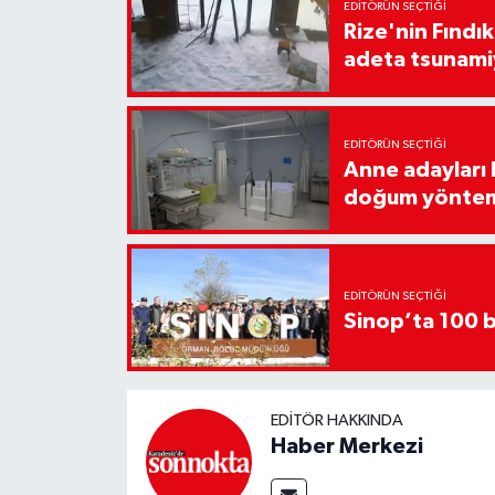
EDITÖRÜN SEÇTIĞI
Rize'nin Fındık
adeta tsunami
EDITÖRÜN SEÇTIĞI
Anne adayları b
doğum yönte
EDITÖRÜN SEÇTIĞI
Sinop’ta 100 b
EDITÖR HAKKINDA
Haber Merkezi