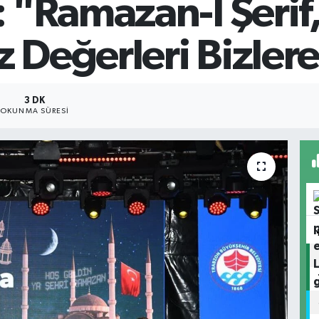
 "Ramazan-I Şerif
Değerleri Bizlere 
3 DK
OKUNMA SÜRESI