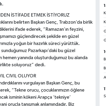
ı.
1
K
EN İSTİFADE ETMEK İSTİYORUZ
ıklarını belirten Başkan Genç, Trabzon’da birlik
K
iklerini ifade ederek, “Ramazan’ın feyzini,
G
nışmamızı güçlendirecek şekilde en güzel
G
mızla yoğun bir hazırlık süreci yürüttük.
e sunduğumuz Pazarkapı’daki bu güzel
1
in hemen yanında oluşturduğumuz bu alanda
B
rlikte soluyoruz” dedi.
B
IL CIVIL OLUYOR
A
dırdıklarını vurgulayan Başkan Genç, bu
1
ekerek, “Tekne orucu, çocuklarımızın öğlene
S
Ancak isminin kökeni Arapça ‘tekniye’
yani oruçla tanışmak anlamındadır. Biz