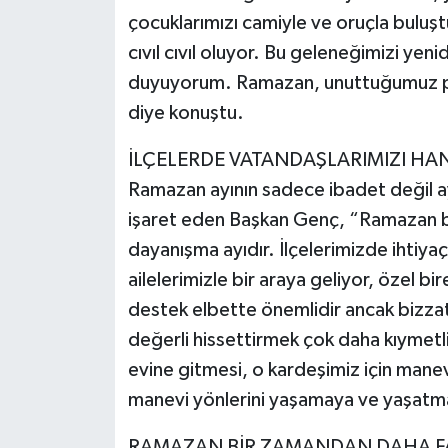
çocuklarımızı camiyle ve oruçla bulu
cıvıl cıvıl oluyor. Bu geleneğimizi ye
duyuyorum. Ramazan, unuttuğumuz pek
diye konuştu.
İLÇELERDE VATANDAŞLARIMIZI HA
Ramazan ayının sadece ibadet değil 
işaret eden Başkan Genç, “Ramazan bir
dayanışma ayıdır. İlçelerimizde ihtiyaç 
ailelerimizle bir araya geliyor, özel b
destek elbette önemlidir ancak bizzat 
değerli hissettirmek çok daha kıymetlid
evine gitmesi, o kardeşimiz için mane
manevi yönlerini yaşamaya ve yaşatm
RAMAZAN BİR ZAMANDAN DAHA FA