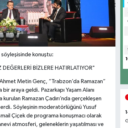
söyleşisinde konuştu:
1
 DEĞERLERİ BİZLERE HATIRLATIYOR"
ı Ahmet Metin Genç, “Trabzon’da Ramazan”
a bir araya geldi. Pazarkapı Yaşam Alanı
da kurulan Ramazan Çadırı’nda gerçekleşen
erdi. Söyleşinin moderatörlüğünü Yusuf
1
 İsmail Çiçek de programa konuşmacı olarak
G
evi atmosferi, geleneklerin yaşatılması ve