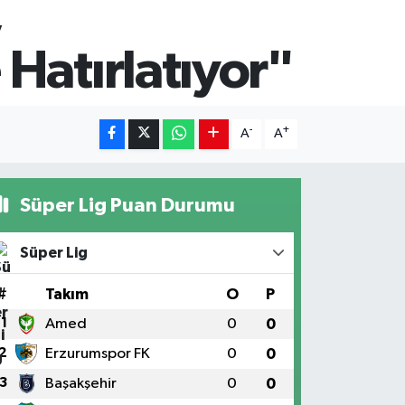
,
Hatırlatıyor"
-
+
A
A
Süper Lig Puan Durumu
Süper Lig
#
Takım
O
P
1
Amed
0
0
2
Erzurumspor FK
0
0
3
Başakşehir
0
0