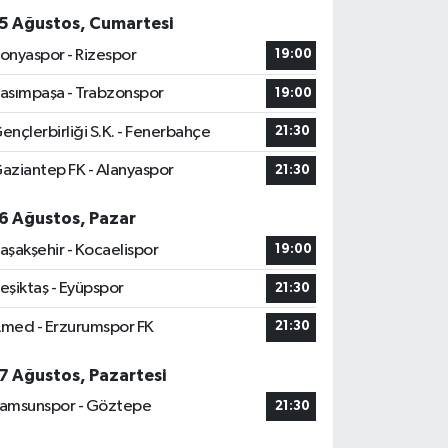
5 Ağustos, Cumartesi
onyaspor - Rizespor
19:00
asımpaşa - Trabzonspor
19:00
ençlerbirliği S.K. - Fenerbahçe
21:30
aziantep FK - Alanyaspor
21:30
6 Ağustos, Pazar
aşakşehir - Kocaelispor
19:00
eşiktaş - Eyüpspor
21:30
med - Erzurumspor FK
21:30
7 Ağustos, Pazartesi
amsunspor - Göztepe
21:30