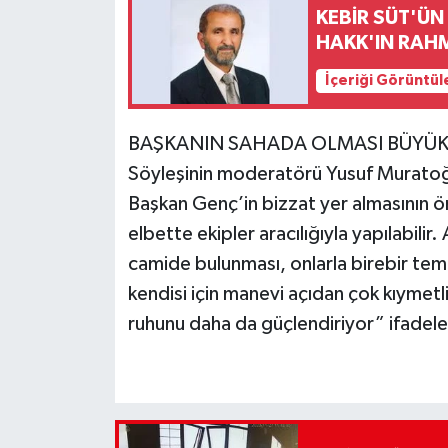
KEBİR SÜT'ÜN
HAKK'IN RAH
İçeriği Görüntül
BAŞKANIN SAHADA OLMASI BÜYÜK
Söyleşinin moderatörü Yusuf Muratoğull
Başkan Genç’in bizzat yer almasının 
elbette ekipler aracılığıyla yapılabilir
camide bulunması, onlarla birebir tem
kendisi için manevi açıdan çok kıymetl
ruhunu daha da güçlendiriyor” ifadeler