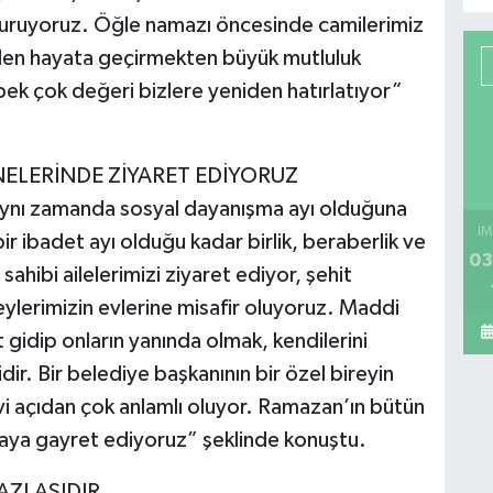
şturuyoruz. Öğle namazı öncesinde camilerimiz
niden hayata geçirmekten büyük mutluluk
 çok değeri bizlere yeniden hatırlatıyor”
NELERİNDE ZİYARET EDİYORUZ
aynı zamanda sosyal dayanışma ayı olduğuna
İM
 ibadet ayı olduğu kadar birlik, beraberlik ve
03
sahibi ailelerimizi ziyaret ediyor, şehit
ireylerimizin evlerine misafir oluyoruz. Maddi
gidip onların yanında olmak, kendilerini
ir. Bir belediye başkanının bir özel bireyin
vi açıdan çok anlamlı oluyor. Ramazan’ın bütün
aya gayret ediyoruz” şeklinde konuştu.
ZLASIDIR