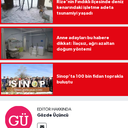
Rize'nin Fındıklı ilçesinde deniz
kenarındaki işletme adeta
tsunamiyi yaşadı
Anne adayları bu habere
dikkat: İlaçsız, ağrı azaltan
doğum yöntemi
Sinop’ta 100 bin fidan toprakla
buluştu
EDITÖR HAKKINDA
Gözde Üçüncü