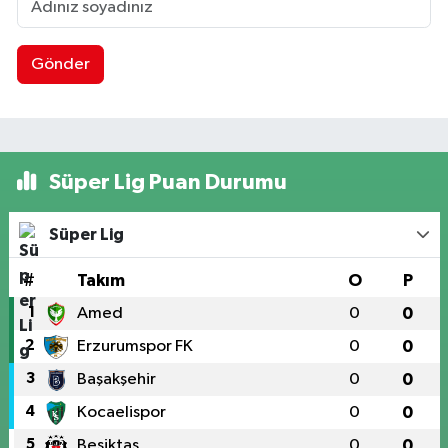
Gönder
Süper Lig Puan Durumu
Süper Lig
#
Takım
O
P
1
Amed
0
0
2
Erzurumspor FK
0
0
3
Başakşehir
0
0
4
Kocaelispor
0
0
5
Beşiktaş
0
0