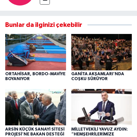
Bunlar da ilginizi çekebilir
ORTAHİSAR, BORDO-MAVİYE
GANİTA AKŞAMLARI’NDA
BOYANIYOR
COŞKU SÜRÜYOR
ARSİN KÜÇÜK SANAYİ SİTESİ
MİLLETVEKİLİ YAVUZ AYDIN:
PROJESİ’NE BAKAN DESTEĞİ
“HEMŞEHRİLERİMİZE