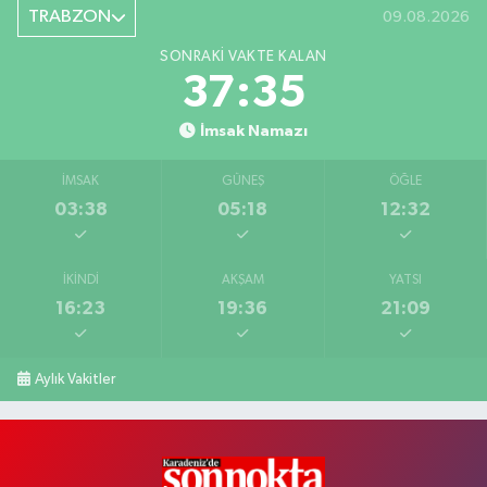
TRABZON
09.08.2026
SONRAKI VAKTE KALAN
37:34
İmsak Namazı
İMSAK
GÜNEŞ
ÖĞLE
03:38
05:18
12:32
İKINDI
AKŞAM
YATSI
16:23
19:36
21:09
Aylık Vakitler