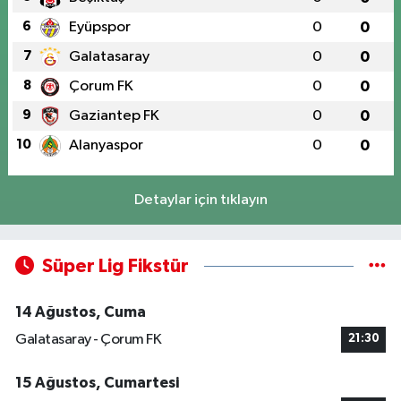
6
Eyüpspor
0
0
7
Galatasaray
0
0
8
Çorum FK
0
0
9
Gaziantep FK
0
0
10
Alanyaspor
0
0
Detaylar için tıklayın
Süper Lig Fikstür
14 Ağustos, Cuma
Galatasaray - Çorum FK
21:30
15 Ağustos, Cumartesi