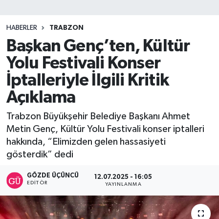
SİYASET
HABERLER
TRABZON
Başkan Genç’ten, Kültür
Teknoloji
Yolu Festivali Konser
TRABZON
İptalleriyle İlgili Kritik
TRABZONSPOR
Açıklama
Trabzon Büyükşehir Belediye Başkanı Ahmet
Yaşam
Metin Genç, Kültür Yolu Festivali konser iptalleri
hakkında, “Elimizden gelen hassasiyeti
gösterdik” dedi
GÖZDE ÜÇÜNCÜ
12.07.2025 - 16:05
EDITÖR
YAYINLANMA