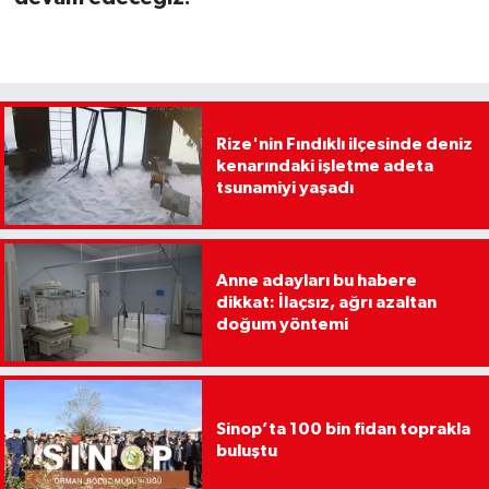
Rize'nin Fındıklı ilçesinde deniz
kenarındaki işletme adeta
tsunamiyi yaşadı
Anne adayları bu habere
dikkat: İlaçsız, ağrı azaltan
doğum yöntemi
Sinop’ta 100 bin fidan toprakla
buluştu