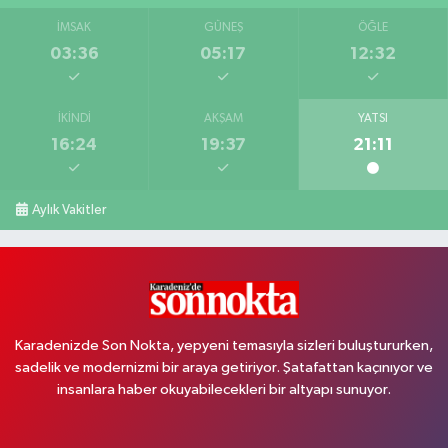
İMSAK
GÜNEŞ
ÖĞLE
03:36
05:17
12:32
İKINDI
AKŞAM
YATSI
16:24
19:37
21:11
Aylık Vakitler
Karadenizde Son Nokta, yepyeni temasıyla sizleri buluştururken,
sadelik ve modernizmi bir araya getiriyor. Şatafattan kaçınıyor ve
insanlara haber okuyabilecekleri bir altyapı sunuyor.