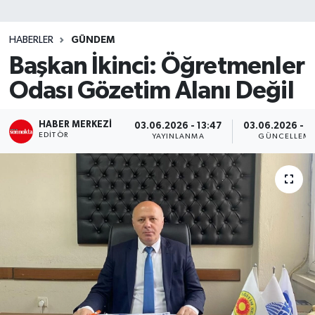
SİYASET
HABERLER
GÜNDEM
Başkan İkinci: Öğretmenler
Teknoloji
Odası Gözetim Alanı Değil
TRABZON
HABER MERKEZI
03.06.2026 - 13:47
03.06.2026 - 1
TRABZONSPOR
EDITÖR
YAYINLANMA
GÜNCELLEM
Yaşam