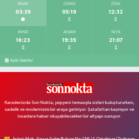
İMSAK
GÜNEŞ
ÖĞLE
03:39
05:19
12:32
İKINDI
AKŞAM
YATSI
16:23
19:35
21:07
Aylık Vakitler
Karadenizde Son Nokta, yepyeni temasıyla sizleri buluştururken,
sadelik ve modernizmi bir araya getiriyor. Şatafattan kaçınıyor ve
insanlara haber okuyabilecekleri bir altyapı sunuyor.
İnönü Mah. Yavuz Selim Bulvarı No:156/A Ortahisar/Trabzon