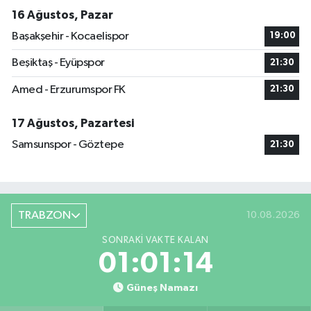
16 Ağustos, Pazar
Başakşehir - Kocaelispor
19:00
Beşiktaş - Eyüpspor
21:30
Amed - Erzurumspor FK
21:30
17 Ağustos, Pazartesi
Samsunspor - Göztepe
21:30
TRABZON
10.08.2026
SONRAKI VAKTE KALAN
01:01:13
Güneş Namazı