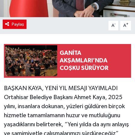
Paylaş
-
+
A
A
GANİTA
AKŞAMLARI’NDA
COŞKU SÜRÜYOR
BAŞKAN KAYA, YENİ YIL MESAJI YAYIMLADI
Ortahisar Belediye Başkanı Ahmet Kaya, 2025
yılını, insanlara dokunan, yüzleri güldüren birçok
hizmetle tamamlamanın huzur ve mutluluğunu
yaşadıklarını belirterek, “Yeni yılda da aynı anlayış
ve samimiyetle çalışmalarımızı sürdüreceğiz”