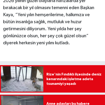
2026 yılının güzel olaylarla hafızalarda yer
bırakacak bir yıl olmasını temenni eden Başkan
Kaya, “Yeni yılın hemşerilerime, halkımıza ve
bütün insanlığa sağlık, mutluluk ve huzur
getirmesini diliyorum. Yeni yılda her şey
gönlünüzce olsun, her şey çok güzel olsun”
diyerek herkesin yeni yılını kutladı.
Rize'nin Fındıklı ilçesinde deniz
kenarındaki işletme adeta
tsunamiyi yaşadı
Anne adayları bu habere