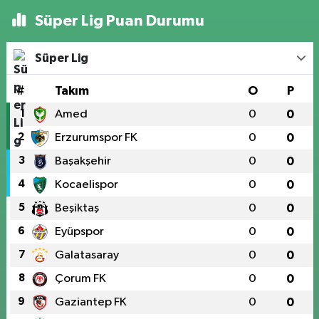
Süper Lig Puan Durumu
Süper Lig
#
Takım
O
P
1
Amed
0
0
2
Erzurumspor FK
0
0
3
Başakşehir
0
0
4
Kocaelispor
0
0
5
Beşiktaş
0
0
6
Eyüpspor
0
0
7
Galatasaray
0
0
8
Çorum FK
0
0
9
Gaziantep FK
0
0