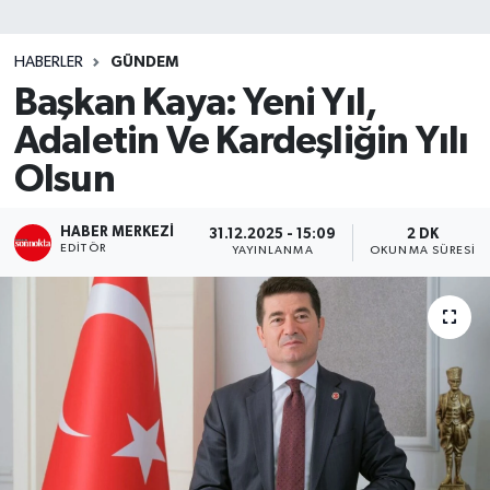
SİYASET
HABERLER
GÜNDEM
Başkan Kaya: Yeni Yıl,
Teknoloji
Adaletin Ve Kardeşliğin Yılı
TRABZON
Olsun
TRABZONSPOR
HABER MERKEZI
31.12.2025 - 15:09
2 DK
EDITÖR
YAYINLANMA
OKUNMA SÜRESI
Yaşam