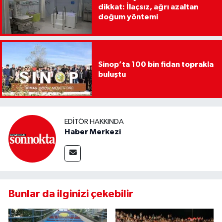
dikkat: İlaçsız, ağrı azaltan
doğum yöntemi
Sinop’ta 100 bin fidan toprakla
buluştu
EDITÖR HAKKINDA
Haber Merkezi
Bunlar da ilginizi çekebilir