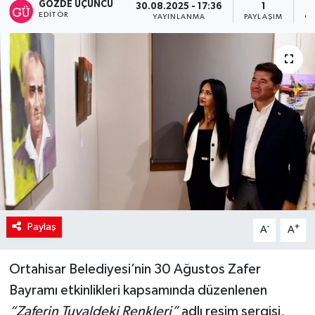
GÖZDE ÜÇÜNCÜ
30.08.2025 - 17:36
1
EDITÖR
YAYINLANMA
PAYLAŞIM
OK
Paylaş
-
+
A
A
Ortahisar Belediyesi’nin 30 Ağustos Zafer
Bayramı etkinlikleri kapsamında düzenlenen
“Zaferin Tuvaldeki Renkleri”
adlı resim sergisi,