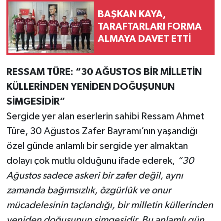
BAŞKAN KAYA,
TARAFTARLARI FORMA
ALMAYA DAVET ETTİ
RESSAM TÜRE: “30 AĞUSTOS BİR MİLLETİN
KÜLLERİNDEN YENİDEN DOĞUŞUNUN
SİMGESİDİR”
Sergide yer alan eserlerin sahibi Ressam Ahmet
Türe, 30 Ağustos Zafer Bayramı’nın yaşandığı
özel günde anlamlı bir sergide yer almaktan
dolayı çok mutlu olduğunu ifade ederek,
“30
Ağustos sadece askeri bir zafer değil, aynı
zamanda bağımsızlık, özgürlük ve onur
mücadelesinin taçlandığı, bir milletin küllerinden
yeniden doğuşunun simgesidir. Bu anlamlı gün