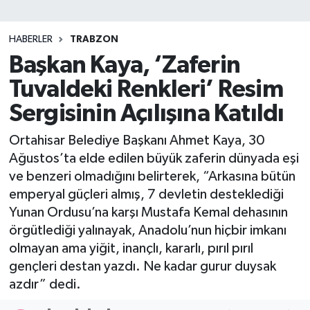
SİYASET
HABERLER
TRABZON
Başkan Kaya, ‘Zaferin
Teknoloji
Tuvaldeki Renkleri’ Resim
TRABZON
Sergisinin Açılışına Katıldı
TRABZONSPOR
Ortahisar Belediye Başkanı Ahmet Kaya, 30
Ağustos’ta elde edilen büyük zaferin dünyada eşi
Yaşam
ve benzeri olmadığını belirterek, “Arkasına bütün
emperyal güçleri almış, 7 devletin desteklediği
Yunan Ordusu’na karşı Mustafa Kemal dehasının
örgütlediği yalınayak, Anadolu’nun hiçbir imkanı
olmayan ama yiğit, inançlı, kararlı, pırıl pırıl
gençleri destan yazdı. Ne kadar gurur duysak
azdır” dedi.