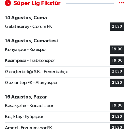
Süper Lig Fikstür
14 Ağustos, Cuma
Galatasaray - Çorum FK
21:30
15 Ağustos, Cumartesi
Konyaspor - Rizespor
19:00
Kasımpaşa - Trabzonspor
19:00
Gençlerbirliği S.K. - Fenerbahçe
21:30
Gaziantep FK - Alanyaspor
21:30
16 Ağustos, Pazar
Başakşehir - Kocaelispor
19:00
Beşiktaş - Eyüpspor
21:30
Amed - Erzurumspor FK
21:30