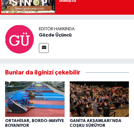
buluştu
EDITÖR HAKKINDA
Gözde Üçüncü
Bunlar da ilginizi çekebilir
ORTAHİSAR, BORDO-MAVİYE
GANİTA AKŞAMLARI’NDA
BOYANIYOR
COŞKU SÜRÜYOR