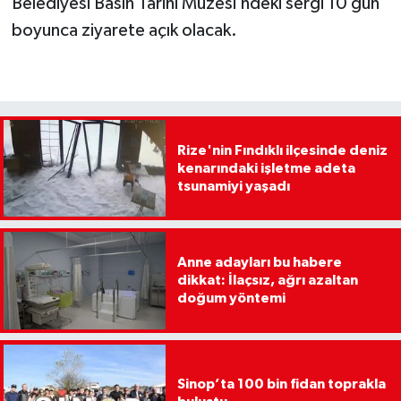
Belediyesi Basın Tarihi Müzesi’ndeki sergi 10 gün
boyunca ziyarete açık olacak.
Rize'nin Fındıklı ilçesinde deniz
kenarındaki işletme adeta
tsunamiyi yaşadı
Anne adayları bu habere
dikkat: İlaçsız, ağrı azaltan
doğum yöntemi
Sinop’ta 100 bin fidan toprakla