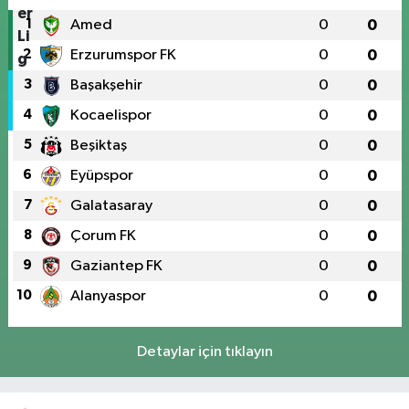
1
Amed
0
0
2
Erzurumspor FK
0
0
3
Başakşehir
0
0
4
Kocaelispor
0
0
5
Beşiktaş
0
0
6
Eyüpspor
0
0
7
Galatasaray
0
0
8
Çorum FK
0
0
9
Gaziantep FK
0
0
10
Alanyaspor
0
0
Detaylar için tıklayın