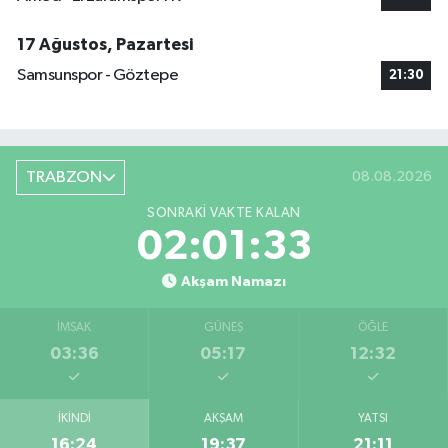
17 Ağustos, Pazartesi
Samsunspor - Göztepe
21:30
TRABZON
08.08.2026
SONRAKI VAKTE KALAN
02:01:32
Akşam Namazı
İMSAK
GÜNEŞ
ÖĞLE
03:36
05:17
12:32
İKINDI
AKŞAM
YATSI
16:24
19:37
21:11