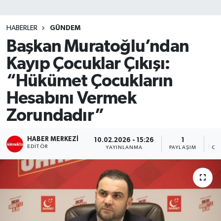
SİYASET
HABERLER
GÜNDEM
Başkan Muratoğlu’ndan
Teknoloji
Kayıp Çocuklar Çıkışı:
TRABZON
“Hükümet Çocukların
TRABZONSPOR
Hesabını Vermek
Zorundadır”
Yaşam
HABER MERKEZI
10.02.2026 - 15:26
1
EDITÖR
YAYINLANMA
PAYLAŞIM
OK