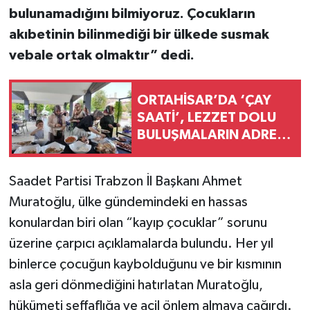
bulunamadığını bilmiyoruz. Çocukların
akıbetinin bilinmediği bir ülkede susmak
vebale ortak olmaktır” dedi.
ORTAHİSAR’DA ‘ÇAY
SAATİ’, LEZZET DOLU
BULUŞMALARIN ADRESİ
OLDU
Saadet Partisi Trabzon İl Başkanı Ahmet
Muratoğlu, ülke gündemindeki en hassas
konulardan biri olan “kayıp çocuklar” sorunu
üzerine çarpıcı açıklamalarda bulundu. Her yıl
binlerce çocuğun kaybolduğunu ve bir kısmının
asla geri dönmediğini hatırlatan Muratoğlu,
hükümeti şeffaflığa ve acil önlem almaya çağırdı.