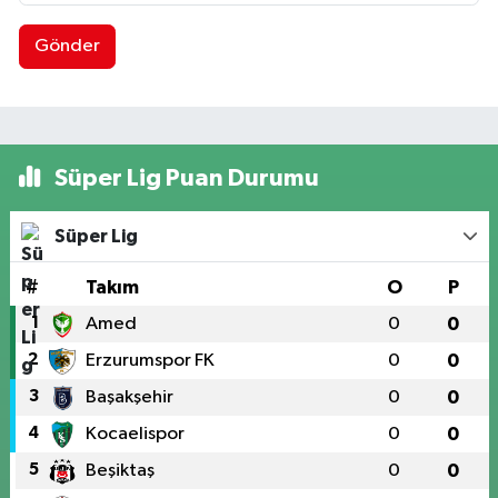
Gönder
Süper Lig Puan Durumu
Süper Lig
#
Takım
O
P
1
Amed
0
0
2
Erzurumspor FK
0
0
3
Başakşehir
0
0
4
Kocaelispor
0
0
5
Beşiktaş
0
0