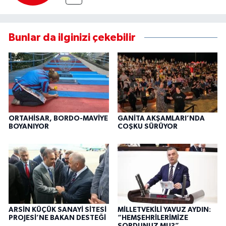
Bunlar da ilginizi çekebilir
ORTAHİSAR, BORDO-MAVİYE
GANİTA AKŞAMLARI’NDA
BOYANIYOR
COŞKU SÜRÜYOR
ARSİN KÜÇÜK SANAYİ SİTESİ
MİLLETVEKİLİ YAVUZ AYDIN:
PROJESİ’NE BAKAN DESTEĞİ
“HEMŞEHRİLERİMİZE