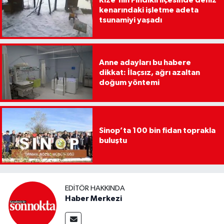
kenarındaki işletme adeta
tsunamiyi yaşadı
Anne adayları bu habere
dikkat: İlaçsız, ağrı azaltan
doğum yöntemi
Sinop’ta 100 bin fidan toprakla
buluştu
EDITÖR HAKKINDA
Haber Merkezi