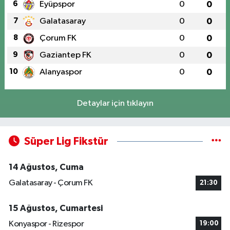
6
Eyüpspor
0
0
7
Galatasaray
0
0
8
Çorum FK
0
0
9
Gaziantep FK
0
0
10
Alanyaspor
0
0
Detaylar için tıklayın
Süper Lig Fikstür
14 Ağustos, Cuma
Galatasaray - Çorum FK
21:30
15 Ağustos, Cumartesi
Konyaspor - Rizespor
19:00