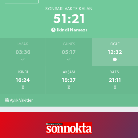
SONRAKI VAKTE KALAN
51:21
İkindi Namazı
İMSAK
GÜNEŞ
ÖĞLE
03:36
05:17
12:32
İKINDI
AKŞAM
YATSI
16:24
19:37
21:11
Aylık Vakitler