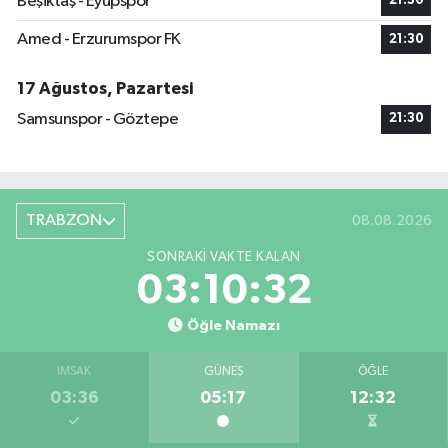
Beşiktaş - Eyüpspor
21:30
Amed - Erzurumspor FK
21:30
17 Ağustos, Pazartesi
Samsunspor - Göztepe
21:30
TRABZON
08.08.2026
SONRAKI VAKTE KALAN
03:10:31
Öğle Namazı
İMSAK
GÜNEŞ
ÖĞLE
03:36
05:17
12:32