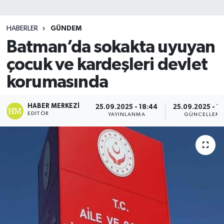
SİYASET
HABERLER
GÜNDEM
Batman’da sokakta uyuyan
Teknoloji
çocuk ve kardeşleri devlet
TRABZON
korumasında
TRABZONSPOR
HABER MERKEZI
25.09.2025 - 18:44
25.09.2025 - 1
EDITÖR
YAYINLANMA
GÜNCELLEM
Yaşam