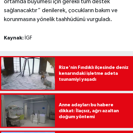
ortamda büyümesi için gerekli tüm destek
sağlanacaktır” denilerek, çocukların bakım ve
korunmasına yönelik taahhüdünü vurguladı.
Kaynak:
İGF
Rize'nin Fındıklı ilçesinde deniz
kenarındaki işletme adeta
tsunamiyi yaşadı
Anne adayları bu habere
dikkat: İlaçsız, ağrı azaltan
doğum yöntemi