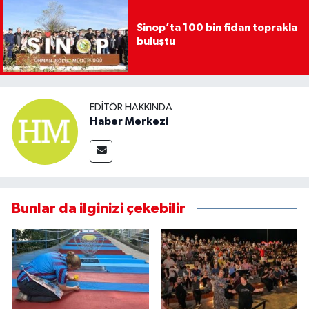
Sinop’ta 100 bin fidan toprakla
buluştu
EDITÖR HAKKINDA
Haber Merkezi
Bunlar da ilginizi çekebilir