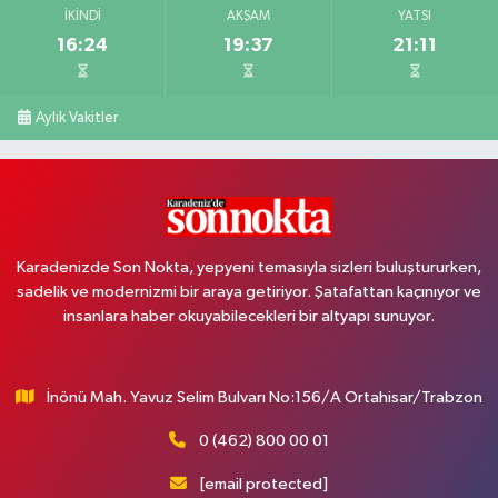
İKINDI
AKŞAM
YATSI
16:24
19:37
21:11
Aylık Vakitler
Karadenizde Son Nokta, yepyeni temasıyla sizleri buluştururken,
sadelik ve modernizmi bir araya getiriyor. Şatafattan kaçınıyor ve
insanlara haber okuyabilecekleri bir altyapı sunuyor.
İnönü Mah. Yavuz Selim Bulvarı No:156/A Ortahisar/Trabzon
0 (462) 800 00 01
[email protected]