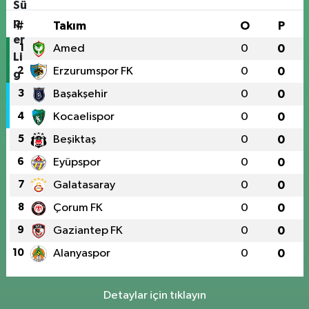
#
Takım
O
P
1
Amed
0
0
2
Erzurumspor FK
0
0
3
Başakşehir
0
0
4
Kocaelispor
0
0
5
Beşiktaş
0
0
6
Eyüpspor
0
0
7
Galatasaray
0
0
8
Çorum FK
0
0
9
Gaziantep FK
0
0
10
Alanyaspor
0
0
Detaylar için tıklayın